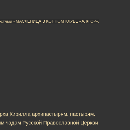
ожностями «МАСЛЕНИЦА В КОННОМ КЛУБЕ «АЛЛЮР».
рха Кирилла архипастырям, пастырям,
м чадам Русской Православной Церкви