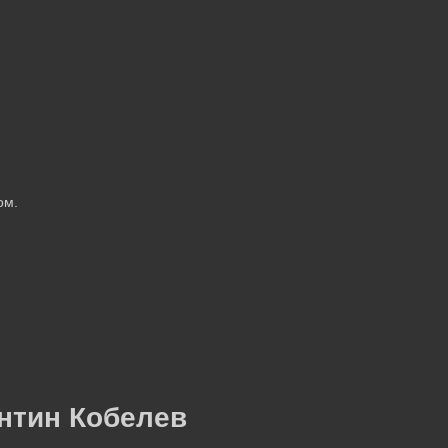
ом.
нтин Кобелев