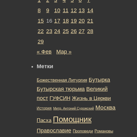
8
9
10
11
12
13
14
15
16
17
18
19
20
21
22
23
24
25
26
27
28
29
« Фев
Мар »
Метки
Бутырка
Божественная Литургия
Бутырская тюрьма
Великий
пост
ГУФСИН
Жизнь в Церкви
Москва
История
Митр. Антоний Сурожский
Помощник
Пасха
Православие
Романовы
Проповеди