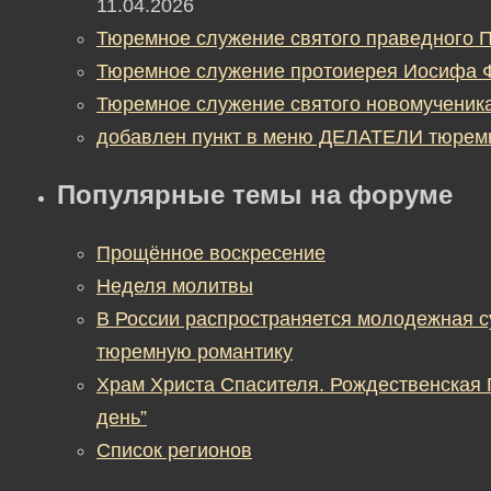
11.04.2026
Тюремное служение святого праведного П
Тюремное служение протоиерея Иосифа 
Тюремное служение святого новомученик
добавлен пункт в меню ДЕЛАТЕЛИ тюрем
Популярные темы на форуме
Прощённое воскресение
Неделя молитвы
В России распространяется молодежная 
тюремную романтику
Храм Христа Спасителя. Рождественская
день”
Список регионов