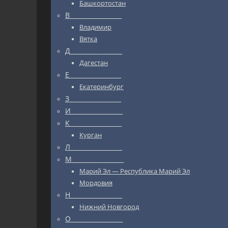
Башкортостан
В_________________
Владимир
Вятка
Д_________________
Дагестан
Е_________________
Екатеринбург
З_________________
И_________________
К_________________
Курган
Л_________________
М_________________
Марий Эл — Республика Марий Эл
Мордовия
Н_________________
Нижний Новгород
О_________________