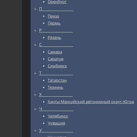
Оренбург
П_________________
Пенза
Пермь
Р_________________
Рязань
С_________________
Самара
Саратов
Симбирск
Т_________________
Татарстан
Тюмень
Х_________________
Ханты-Мансийский автономный округ-Югра
Ч_________________
Челябинск
Чувашия
У_________________