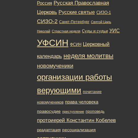
Русская Православная
Россия
Церковь
Русские святые
СИЗО-1
СИЗО-2
Санкт-Петербург
Святой Царь
УИС
Суды и судьи
Николай
Страстная неделя
УФСИН
Церковный
ФСИН
неделя молитвы
календарь
новомученики
организации работы
верующими
почитание
права человека
новомучеников
правосудие
проповедь
преступление
протоиерей Константин Кобелев
ресоциализация
реадаптация