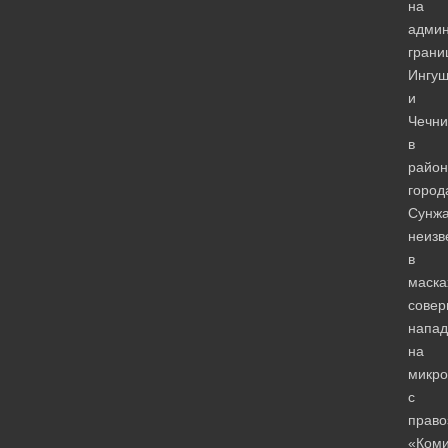
на
админ
грани
Ингуш
и
Чечни
в
район
город
Сунж
неизв
в
маска
сове
напад
на
микро
с
право
«Коми