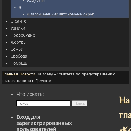
Удмуртия
Я_________________
Ямало-Ненецкий автономный округ
О сайте
Узники
ПравоСудие
Жертвы
Семьи
Свобода
Помощь
Главная
Новости
На главу «Комитета по предотвращению
пыток» напали в Грозном
Что искать:
На
Поиск
гл
Вход для
зарегистрированных
«К
пользователей