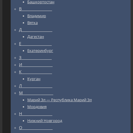
Башкортостан
В_________________
Владимир
Вятка
Д_________________
Дагестан
Е_________________
Екатеринбург
З_________________
И_________________
К_________________
Курган
Л_________________
М_________________
Марий Эл — Республика Марий Эл
Мордовия
Н_________________
Нижний Новгород
О_________________