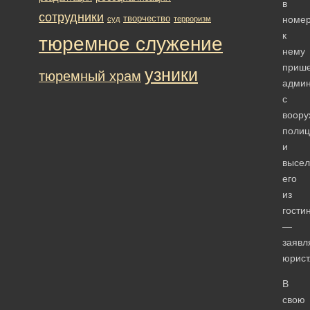
в
сотрудники
творчество
номе
суд
терроризм
к
тюремное служение
нему
приш
узники
тюремный храм
админ
с
воор
полиц
и
высел
его
из
гости
—
заявл
юрист
В
свою