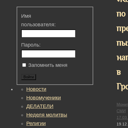
по
Имя
пользователя:
пр
пы
Пароль:
на
Запомнить меня
в
Войти
Гр
Новости
Новомученики
Монит
ДЕЛАТЕЛИ
СМИ
Неделя молитвы
17.03
Религии
19.12