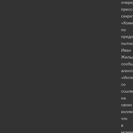
очере
пресс
секре
«Коми
по
пред
пыток
Иван
Жиль
сооб
агент
«Инт
со
ссылк
на
своих
коллег
что
в
моме