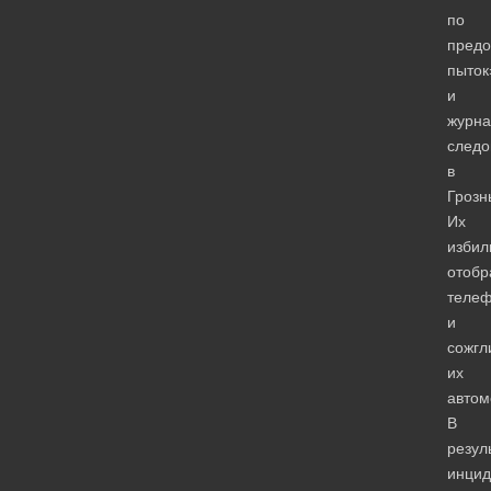
по
пред
пыток
и
журна
след
в
Грозн
Их
избил
отобр
теле
и
сожгл
их
автом
В
резул
инцид