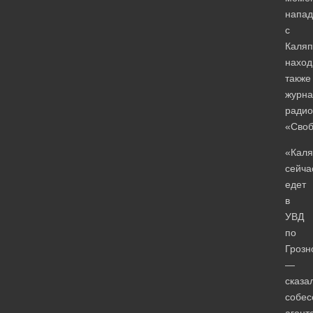
напад
с
Каля
наход
также
журна
радио
«Своб
«Каля
сейча
едет
в
УВД
по
Грозн
—
сказа
собес
агент