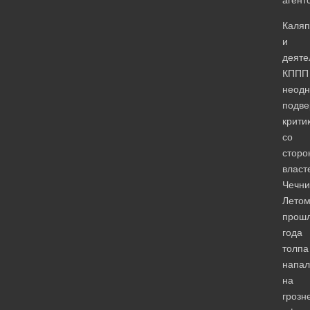
Каляп
и
деяте
КППП
неодн
подве
крити
со
сторо
власт
Чечни
Лето
прошл
года
толпа
напал
на
грозн