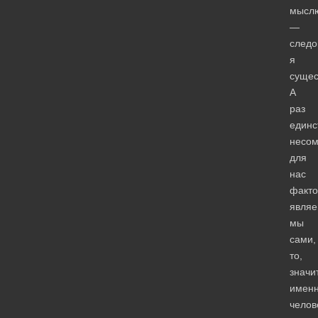
мысл
—
следо
я
сущес
А
раз
единс
несо
для
нас
факт
являе
мы
сами,
то,
значит
имен
челов