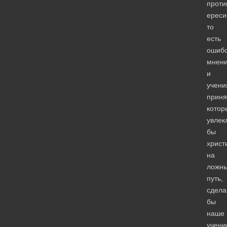
проти
ереси
то
есть
ошиб
мнен
и
учени
приня
котор
увлек
бы
христ
на
ложн
путь,
сдела
бы
наше
учени