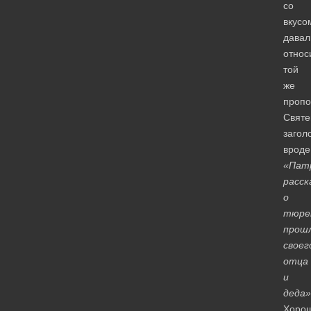
со
вкусо
давал
относ
той
же
пропо
Святе
загол
вроде
«Пат
расск
о
тюре
прош
своег
отца
и
деда»
Хоро