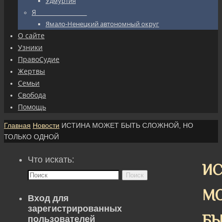
Удмуртия
Я_________________
Ямало-Ненецкий автономный округ
О сайте
Узники
ПравоСудие
Жертвы
Семьи
Свобода
Помощь
Главная
Новости
ИСТИНА МОЖЕТ БЫТЬ СЛОЖНОЙ, НО
ТОЛЬКО ОДНОЙ
Что искать:
ИС
Поиск
М
Вход для
зарегистрированных
БЫ
пользователей