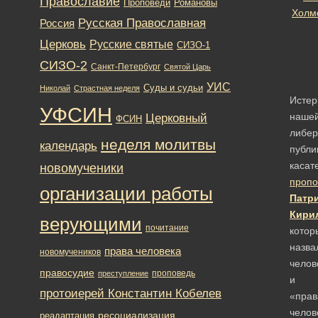
Православие
Романовы
Проповеди
Русская Православная
Россия
Церковь
Русские святые
СИЗО-1
СИЗО-2
Санкт-Петербург
Святой Царь
УИС
Суды и судьи
Николай
Страстная неделя
Истер
УФСИН
наше
Церковный
ФСИН
либер
неделя молитвы
календарь
публи
касат
новомученики
пропо
организации работы
Патр
Кири
верующими
почитание
котор
назва
права человека
новомучеников
челов
правосудие
проповедь
преступление
и
протоиерей Константин Кобелев
«прав
челов
ресоциализация
реадаптация