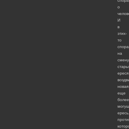
спор
о
челов
И
в
этих-
то
спора
на
смену
стар
ерес
воздв
новая
еще
более
могущ
ересь
проти
котор