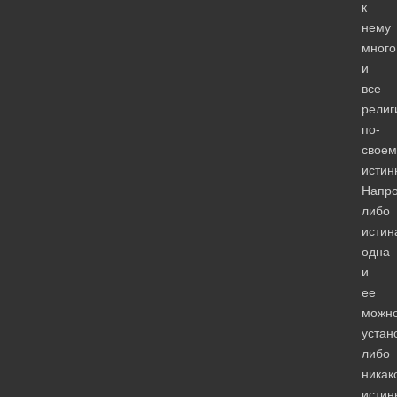
к
нему
много
и
все
религ
по-
своем
истин
Напро
либо
истин
одна
и
ее
можн
устан
либо
никак
истин