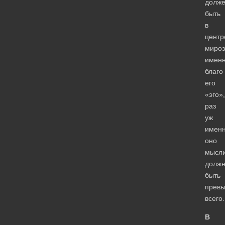
долж
быть
в
центр
мироз
имен
благо
его
«эго»,
раз
уж
имен
оно
мысли
долж
быть
прев
всего.
В