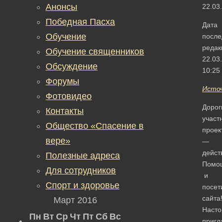
Анонсы
22.03
Победная Пасха
Дата
Обучение
после
редак
Обучение священников
22.03
Обсуждение
10:25
Форумы
Исто
Фотовидео
Дорог
Контакты
участ
Общество «Спасение в
проек
вере»
—
дейс
Полезные адреса
Помо
Для сотрудников
и
Спорт и здоровье
посет
сайта
Март 2016
Насто
Пн
Вт
Ср
Чт
Пт
Сб
Вс
приг