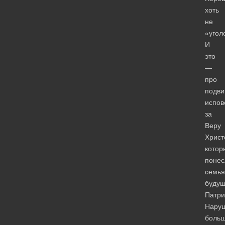
хоть
не
«угол
И
это
—
про
подви
испов
за
Веру
Христ
котор
понес
семья
будущ
Патри
Нару
боль