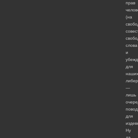
прав
челов
(на
свобо
совес
свобо
слова
и
убежд
для
наши
либер
—
лишь
очере
повод
для
издев
Ну
да