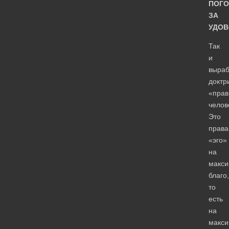
ПОГО
ЗА
УДО
Так
и
выраб
доктр
«прав
челов
Это
права
«эго»
на
макси
благо,
то
есть
на
макси