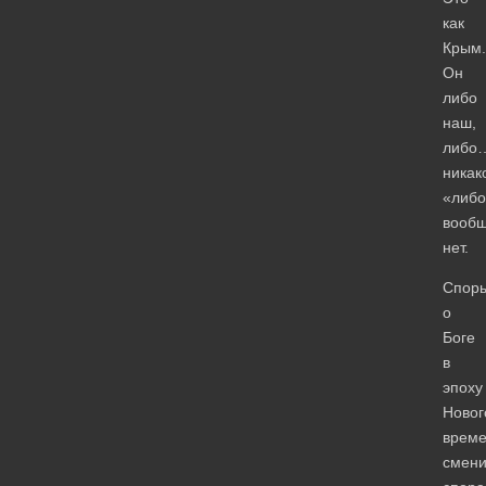
как
Крым.
Он
либо
наш,
либо
никак
«либо
вообщ
нет.
Спор
о
Боге
в
эпоху
Новог
врем
смени