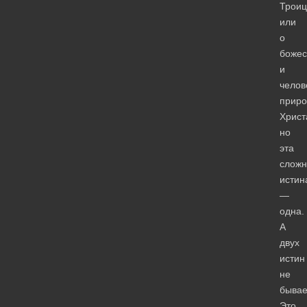
Троиц
или
о
божес
и
челов
приро
Христ
но
эта
сложн
истин
—
одна.
А
двух
истин
не
бывае
Это