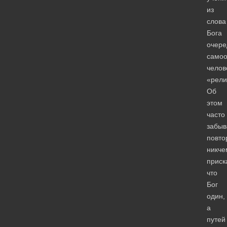
из
слова
Бога
очер
само
челов
«рели
Об
этом
часто
забыв
повто
никч
приск
что
Бог
один,
а
путей