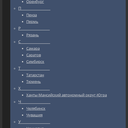
Оренбург
П_________________
Пенза
Пермь
Р_________________
Рязань
С_________________
Самара
Саратов
Симбирск
Т_________________
Татарстан
Тюмень
Х_________________
Ханты-Мансийский автономный округ-Югра
Ч_________________
Челябинск
Чувашия
У_________________