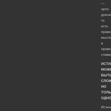
—
орто-
докси
то
есть
право
мысл
и
право
слави
ИСТИ
МОЖ
БЫТ
СЛОЖ
НО
ТОЛЬ
ОДН
Истин