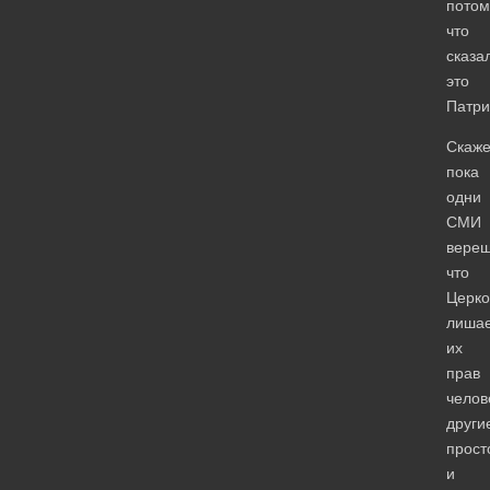
потом
что
сказа
это
Патри
Скаже
пока
одни
СМИ
верещ
что
Церко
лиша
их
прав
челов
други
прост
и