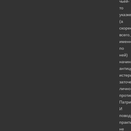
чьей-
то
указк
(а
скоре
всего,
имен
по
ней)
начин
антиц
истер
заточ
лично
проти
Патри
И
повод
практ
не