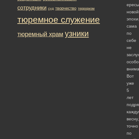
ерес
сотрудники
творчество
суд
терроризм
новой
тюремное служение
эпохи
сама
узники
тюремный храм
по
себе
не
заслу
особо
внима
Вот
уже
5
лет
подря
кажд
весну,
точно
по