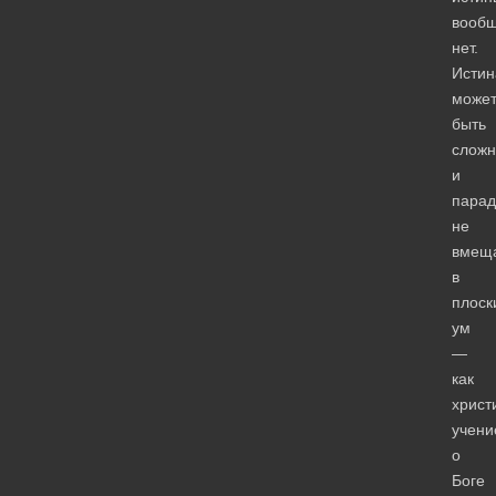
вооб
нет.
Истин
може
быть
сложн
и
парад
не
вмещ
в
плоск
ум
—
как
христ
учени
о
Боге