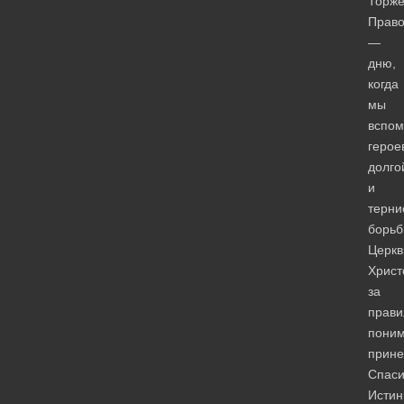
Торже
Право
—
дню,
когда
мы
вспо
герое
долго
и
терни
борь
Церкв
Христ
за
прави
пони
прине
Спас
Исти