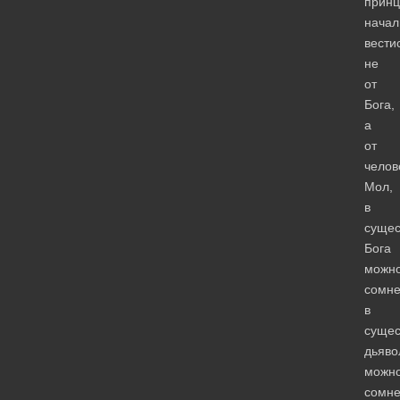
принц
начал
вести
не
от
Бога,
а
от
челов
Мол,
в
сущес
Бога
можн
сомне
в
сущес
дьяво
можн
сомне