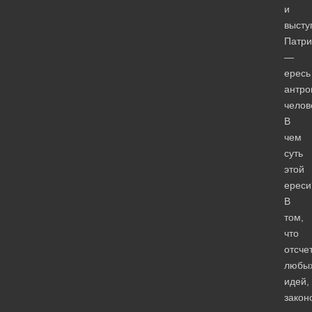
и
высту
Патри
—
ересь
антро
челов
В
чем
суть
этой
ереси
В
том,
что
отсче
любы
идей,
закон