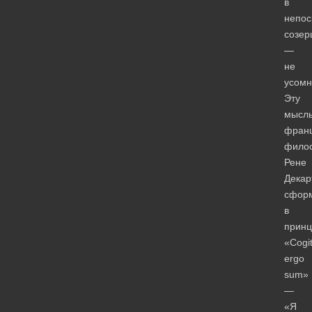
в
непос
созер
—
не
усомн
Эту
мысл
франц
фило
Рене
Декар
сфор
в
принц
«Cogi
ergo
sum»
—
«Я