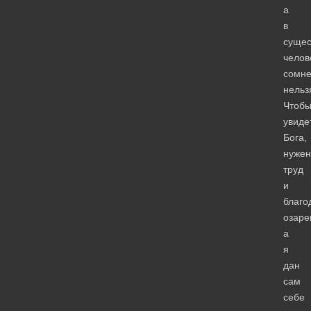
а
в
сущес
челов
сомне
нельз
Чтоб
увиде
Бога,
нужен
труд
и
благо
озаре
а
я
дан
сам
себе