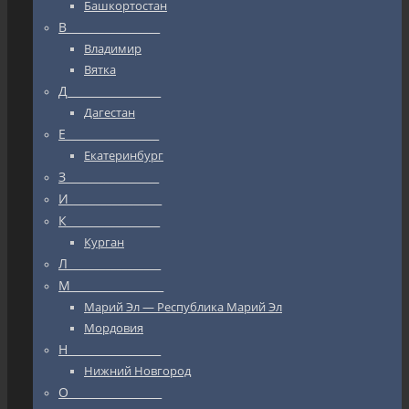
Башкортостан
В_________________
Владимир
Вятка
Д_________________
Дагестан
Е_________________
Екатеринбург
З_________________
И_________________
К_________________
Курган
Л_________________
М_________________
Марий Эл — Республика Марий Эл
Мордовия
Н_________________
Нижний Новгород
О_________________