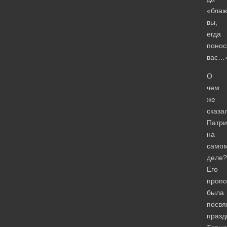
«бла
вы,
егда
понос
вас…
О
чем
же
сказа
Патри
на
само
деле?
Его
пропо
была
посв
празд