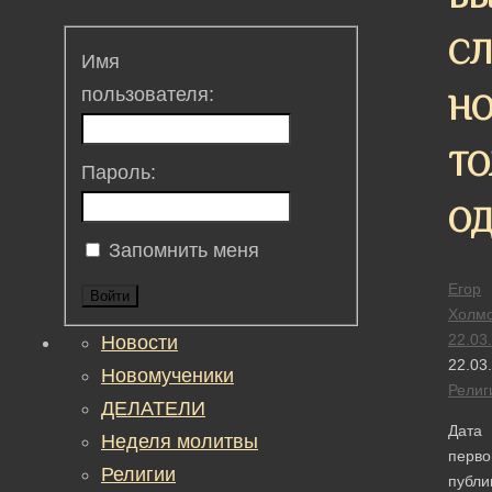
СЛ
Имя
пользователя:
Н
ТО
Пароль:
О
Запомнить меня
Егор
Войти
Холмо
22.03
Новости
22.03
Новомученики
Религ
ДЕЛАТЕЛИ
Дата
Неделя молитвы
перво
Религии
публи