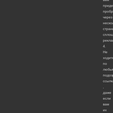
приде
пробр
через
неско
стран
спло
рекла
4.
Не
ходит
по
любы
подоз
ссылк
,
даже
если
вам
их