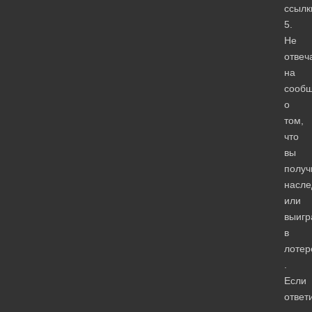
ссылк
5.
Не
отвеч
на
сооб
о
том,
что
вы
получ
насле
или
выигр
в
лоте
.
Если
ответ