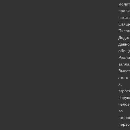
молит
прави
читат
Свящ
Писан
Додел
давно
обеща
Реали
запла
Вмест
этого
я,
взрос
веру
челов
во
вторн
перво