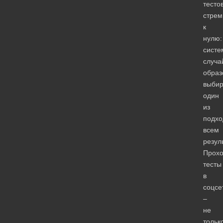
тесто
стрем
к
нулю:
систе
случ
образ
выбир
один
из
подх
всем
резул
Прохо
тесты
в
соцсе
–
не
тольк