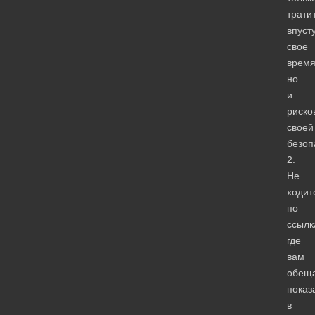
трати
впуст
свое
время
но
и
риско
своей
безоп
2.
Не
ходит
по
ссылк
где
вам
обещ
показ
в