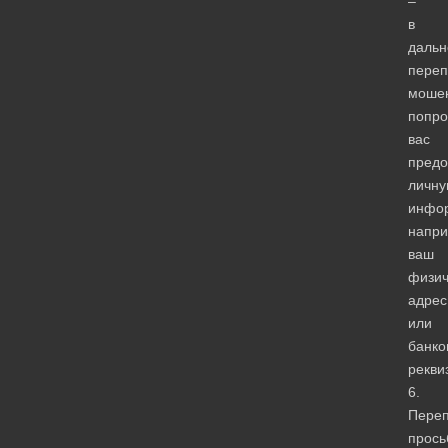
–
в
даль
переп
моше
попро
вас
предо
личн
инфо
напри
ваш
физич
адрес
или
банко
рекви
6.
Переп
прось