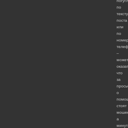
погуг
по
тексту
поста
или
по
номе
теле
–
може
оказа
что
за
прось
о
помо
стоят
мошен
а
минут