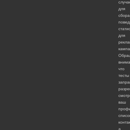
случа
для
сбора
повед
стати
для
рекл
кампа
Обра
внима
что
тесты
запр
разр
смотр
ваш
профи
списо
конта
а