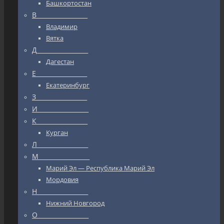
Башкортостан
В_________________
Владимир
Вятка
Д_________________
Дагестан
Е_________________
Екатеринбург
З_________________
И_________________
К_________________
Курган
Л_________________
М_________________
Марий Эл — Республика Марий Эл
Мордовия
Н_________________
Нижний Новгород
О_________________