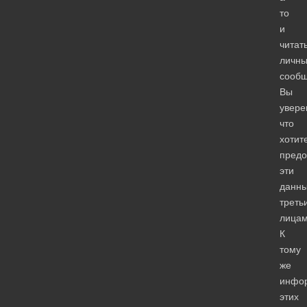
то
и
читат
личн
сооб
Вы
увере
что
хотит
предо
эти
данн
треть
лица
К
тому
же
инфор
этих