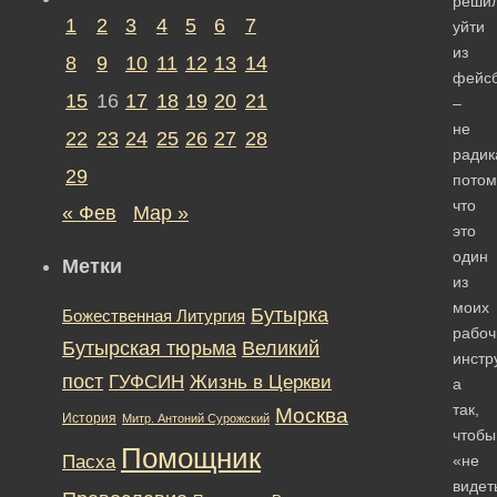
реши
1
2
3
4
5
6
7
уйти
из
8
9
10
11
12
13
14
фейсб
15
16
17
18
19
20
21
–
не
22
23
24
25
26
27
28
радик
29
потом
что
« Фев
Мар »
это
один
Метки
из
моих
Бутырка
Божественная Литургия
рабоч
Бутырская тюрьма
Великий
инстр
пост
ГУФСИН
Жизнь в Церкви
а
так,
Москва
История
Митр. Антоний Сурожский
чтобы
Помощник
Пасха
«не
видет