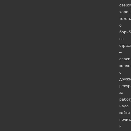
сверх
хоро
текст
о
борьб
со
страс
–
спаси
колле
с
друже
ресур
за
работ
надо
зайти
почит
и