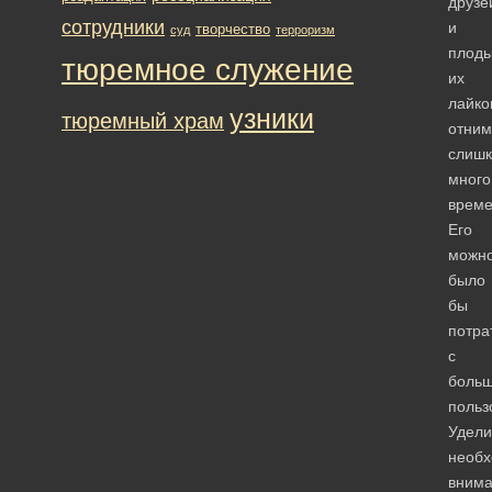
друзе
сотрудники
и
творчество
суд
терроризм
плод
тюремное служение
их
лайко
узники
тюремный храм
отним
слиш
много
време
Его
можн
было
бы
потра
с
боль
польз
Удели
необ
вним