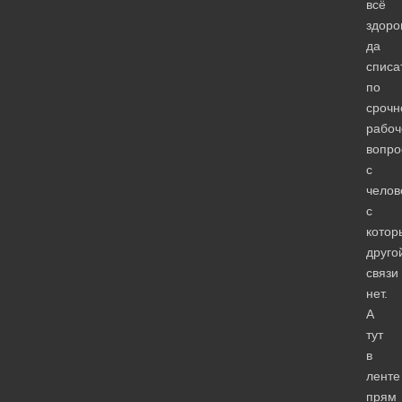
всё
здоро
да
списа
по
срочн
рабоч
вопро
с
челов
с
котор
друго
связи
нет.
А
тут
в
ленте
прям