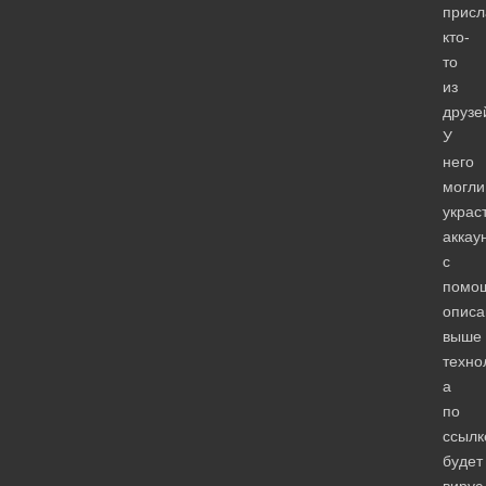
присл
кто-
то
из
друзе
У
него
могли
украс
аккау
с
помо
описа
выше
техно
а
по
ссылк
будет
вирус