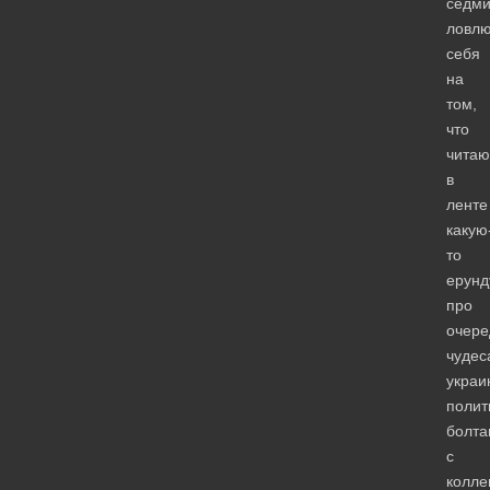
седм
ловл
себя
на
том,
что
читаю
в
ленте
какую
то
ерунд
про
очер
чудес
украи
полит
болт
с
колле