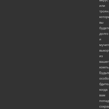
или
троян
котор
вы
будет
долго
и
мучит
выкор
из
вашег
компь
Будьт
особо
бдите
когда
вам
попад
сокр