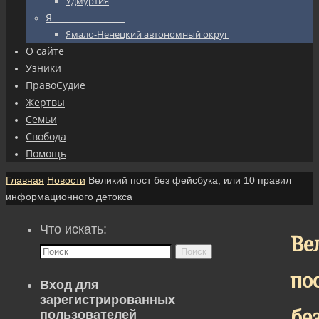
Удмуртия
Я_________________
Ямало-Ненецкий автономный округ
О сайте
Узники
ПравоСудие
Жертвы
Семьи
Свобода
Помощь
Главная
Новости
Великий пост без фейсбука, или 10 правил
информационного детокса
Что искать:
Ве
Поиск
по
Вход для
зарегистрированных
бе
пользователей