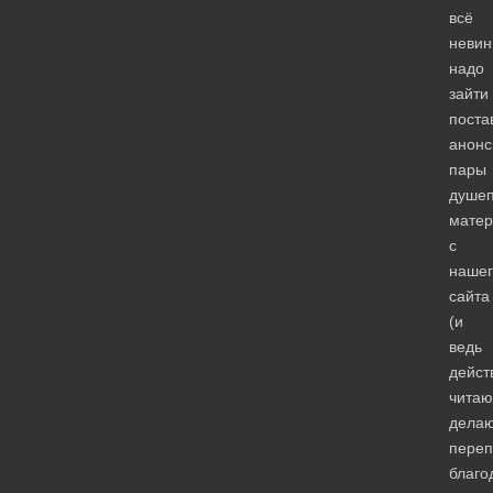
всё
невин
надо
зайти
поста
анон
пары
душе
матер
с
нашег
сайта
(и
ведь
дейст
читаю
дела
переп
благо