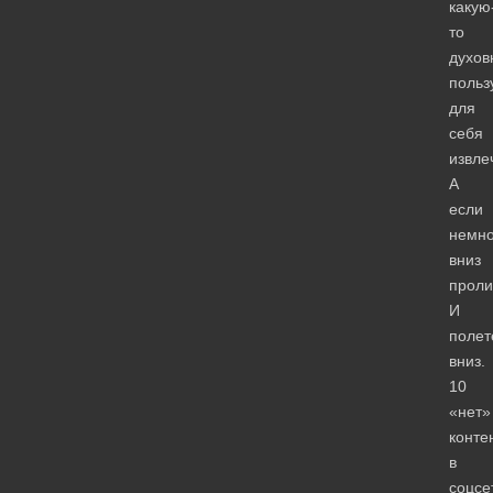
какую
то
духов
польз
для
себя
извле
А
если
немно
вниз
проли
И
поле
вниз.
10
«нет»
конте
в
соцсе