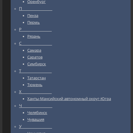
Оренбург
П_________________
Пенза
Пермь
Р_________________
Рязань
С_________________
Самара
Саратов
Симбирск
Т_________________
Татарстан
Тюмень
Х_________________
Ханты-Мансийский автономный округ-Югра
Ч_________________
Челябинск
Чувашия
У_________________