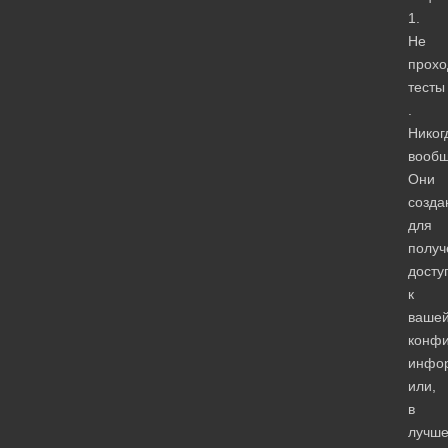
1.
Не
прохо
тесты
.
Никог
вообщ
Они
созда
для
получ
досту
к
ваше
конф
инфо
или,
в
лучш