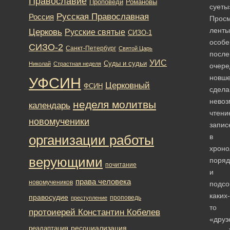
Православие
Романовы
Проповеди
суеты
Русская Православная
Россия
Прос
ленты
Церковь
Русские святые
СИЗО-1
особе
СИЗО-2
Санкт-Петербург
Святой Царь
после
УИС
Суды и судьи
Николай
Страстная неделя
очере
новше
УФСИН
Церковный
ФСИН
сдела
нево
неделя молитвы
календарь
чтени
новомученики
запис
в
организации работы
хроно
верующими
поряд
почитание
и
права человека
новомучеников
подс
каких-
правосудие
проповедь
преступление
то
протоиерей Константин Кобелев
«друз
ресоциализация
реадаптация