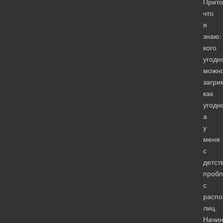
Прит
что
я
знаю:
кого
угодн
можн
загри
как
угодн
а
у
меня
с
детст
проб
с
распо
лиц.
Начин