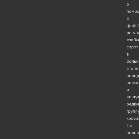
о
помо
В
фейсб
регул
«забы
сирот
в
больн
«топя
пород
щенк
и
«ищу
редку
групп
крови
Не
полен