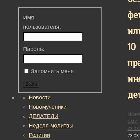
фе
Имя
пользователя:
ил
10
Пароль:
пр
Запомнить меня
ин
Войти
де
Новости
Новомученики
Монит
ДЕЛАТЕЛИ
СМИ
Неделя молитвы
23.03
Религии
23.03