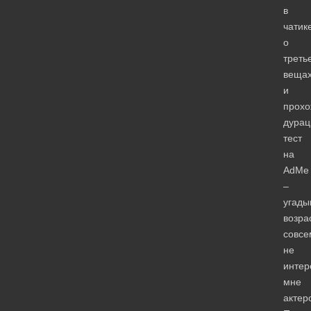
в
чатик
о
треть
веща
и
прохо
дурац
тест
на
AdMe
–
угады
возра
совсе
не
интер
мне
актер