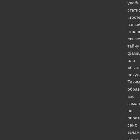
удобн
стати
«гост
ваше
стран
«выяс
тайну
фами
или
«быст
похуд
Таким
образ
вас
заман
на
пират
сайт,
взла
вашу