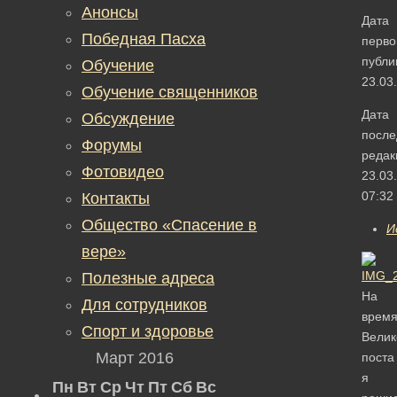
Анонсы
Дата
Победная Пасха
перво
публи
Обучение
23.03
Обучение священников
Дата
Обсуждение
после
Форумы
редак
Фотовидео
23.03
07:32
Контакты
Общество «Спасение в
И
вере»
Полезные адреса
На
Для сотрудников
врем
Спорт и здоровье
Велик
Март 2016
поста
я
Пн
Вт
Ср
Чт
Пт
Сб
Вс