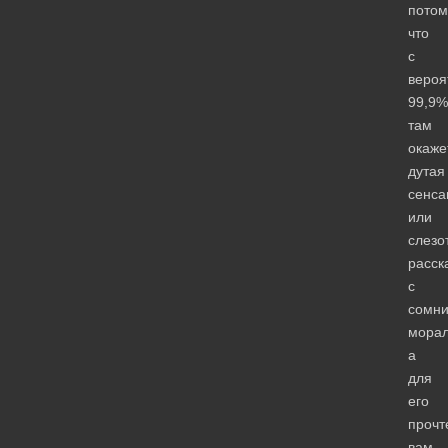
потом
что
с
вероя
99,9%
там
окаже
дутая
сенса
или
слезо
расск
с
сомни
морал
а
для
его
прочт
вам