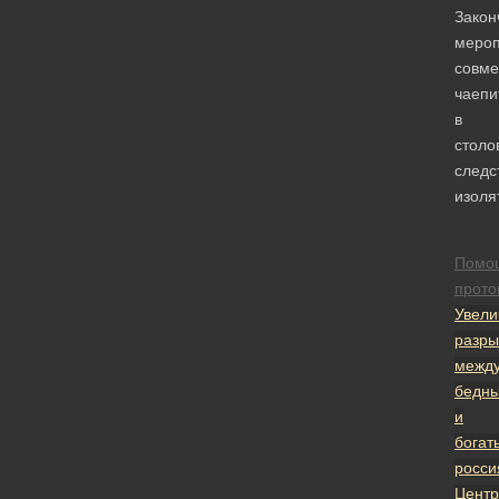
Закон
мероп
совм
чаепи
в
столо
следс
изоля
Помо
прото
Увели
разры
межд
бедн
и
богат
росси
Центр