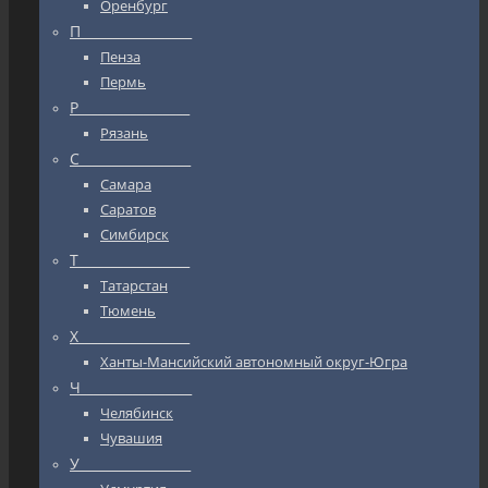
Оренбург
П_________________
Пенза
Пермь
Р_________________
Рязань
С_________________
Самара
Саратов
Симбирск
Т_________________
Татарстан
Тюмень
Х_________________
Ханты-Мансийский автономный округ-Югра
Ч_________________
Челябинск
Чувашия
У_________________