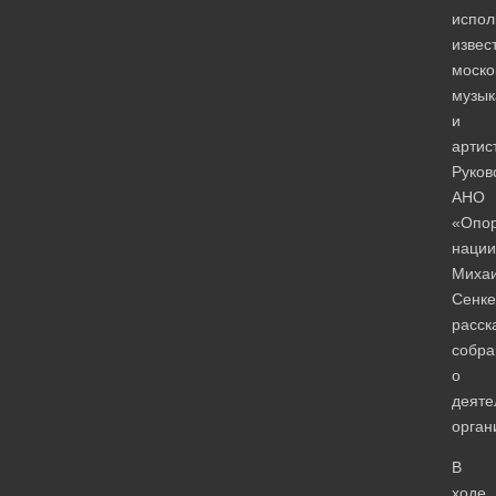
испол
извес
моско
музык
и
артис
Руков
АНО
«Опо
нации
Миха
Сенке
расск
собр
о
деяте
орган
В
ходе