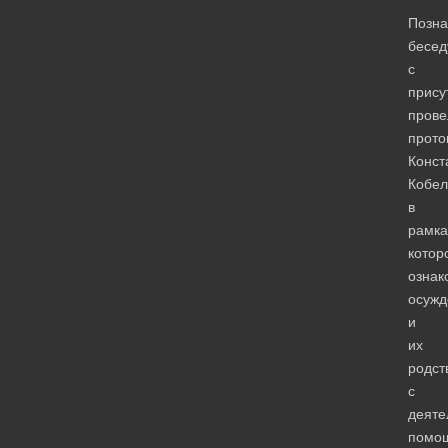
Позна
бесед
с
прису
прове
прото
Конст
Кобел
в
рамка
котор
ознак
осужд
и
их
родст
с
деяте
помо