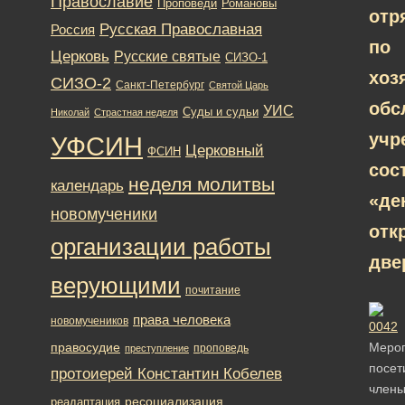
Православие
Романовы
Проповеди
отр
Русская Православная
Россия
по
Церковь
Русские святые
СИЗО-1
хоз
СИЗО-2
Санкт-Петербург
Святой Царь
обс
УИС
Суды и судьи
Николай
Страстная неделя
учр
УФСИН
Церковный
ФСИН
сос
неделя молитвы
календарь
«де
новомученики
отк
организации работы
две
верующими
почитание
права человека
новомучеников
правосудие
Меро
проповедь
преступление
посет
протоиерей Константин Кобелев
член
ресоциализация
реадаптация