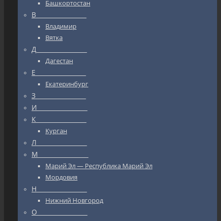
Башкортостан
В_________________
Владимир
Вятка
Д_________________
Дагестан
Е_________________
Екатеринбург
З_________________
И_________________
К_________________
Курган
Л_________________
М_________________
Марий Эл — Республика Марий Эл
Мордовия
Н_________________
Нижний Новгород
О_________________