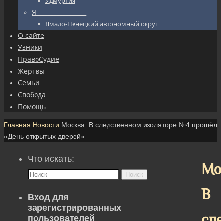
Удмуртия
Я_________________
Ямало-Ненецкий автономный округ
О сайте
Узники
ПравоСудие
Жертвы
Семьи
Свобода
Помощь
Главная
Новости
Москва. В следственном изоляторе №4 прошёл
«День открытых дверей»
Что искать:
Мо
Поиск
В
Вход для
зарегистрированных
сл
пользователей