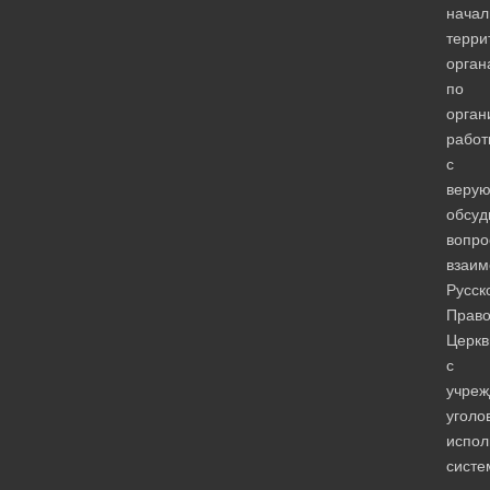
начал
терри
орган
по
орган
работ
с
веру
обсуд
вопро
взаим
Русск
Право
Церкв
с
учре
уголо
испол
систе