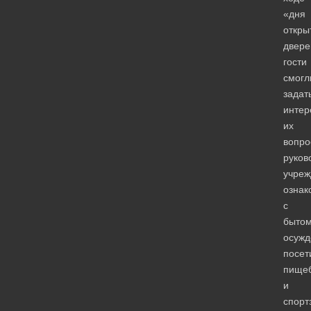
«дня
откры
двере
гости
смогл
задат
инте
их
вопро
руков
учреж
ознак
с
быто
осужд
посет
пище
и
спорт