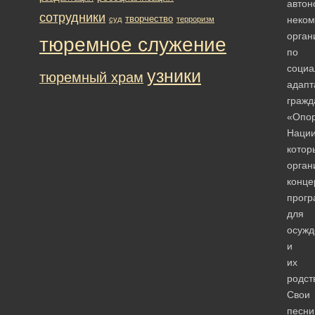
автон
сотрудники
творчество
неком
суд
терроризм
орган
тюремное служение
по
социа
узники
тюремный храм
адапт
гражд
«Опо
Нации
котор
орган
конце
прогр
для
осужд
и
их
родст
Свои
песни