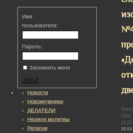
из
Имя
пользователя:
№
пр
Пароль:
«Д
Запомнить меня
от
Войти
дв
Новости
Новомученики
Монит
ДЕЛАТЕЛИ
СМИ
Неделя молитвы
24.03
Религии
25.03