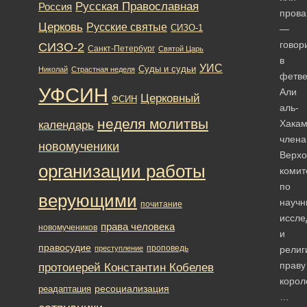
Русская Православная
Россия
прова
Церковь
Русские святые
СИЗО-1
—
говор
СИЗО-2
Санкт-Петербург
Святой Царь
в
УИС
Суды и судьи
Николай
Страстная неделя
фетв
УФСИН
Али
Церковный
ФСИН
аль-
неделя молитвы
Хакам
календарь
члена
новомученики
Верхо
организации работы
комит
по
верующими
науч
почитание
иссле
права человека
новомучеников
и
правосудие
проповедь
преступление
религ
праву
протоиерей Константин Кобелев
корол
ресоциализация
реадаптация
…