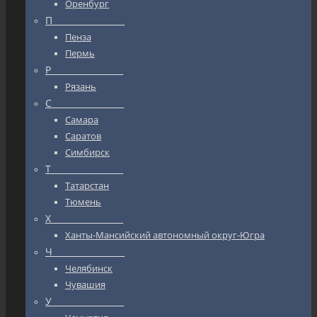
Оренбург
П_________________
Пенза
Пермь
Р_________________
Рязань
С_________________
Самара
Саратов
Симбирск
Т_________________
Татарстан
Тюмень
Х_________________
Ханты-Мансийский автономный округ-Югра
Ч_________________
Челябинск
Чувашия
У_________________