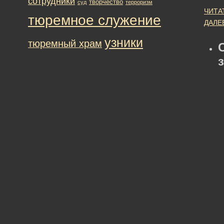
сотрудники
творчество
суд
терроризм
ЧИТА
тюремное служение
ДАЛЕ
узники
тюремный храм