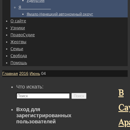
Удмуртия
Я_________________
Ямало-Ненецкий автономный округ
О сайте
Узники
ПравоСудие
Жертвы
Семьи
Свобода
Помощь
Главная
2016
Июнь
04
Что искать:
В
Поиск
Са
Вход для
зарегистрированных
Ар
пользователей