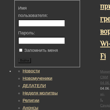
пр
Имя
пользователя:
гр
во
Пароль:
Wi
Запомнить меня
Fi
Войти
Новости
Монит
СМИ
Новомученики
04.06
ДЕЛАТЕЛИ
04.06
Неделя молитвы
wi-
fi
,
Религии
Саудо
Анонсы