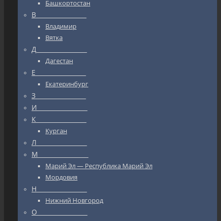
Башкортостан
В_________________
Владимир
Вятка
Д_________________
Дагестан
Е_________________
Екатеринбург
З_________________
И_________________
К_________________
Курган
Л_________________
М_________________
Марий Эл — Республика Марий Эл
Мордовия
Н_________________
Нижний Новгород
О_________________