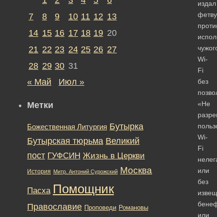
издал
фетву
7
8
9
10
11
12
13
проти
14
15
16
17
18
19
20
испол
чужог
21
22
23
24
25
26
27
Wi-
28
29
30
31
Fi
« Май
Июл »
без
позво
«Не
Метки
разр
Бутырка
польз
Божественная Литургия
Wi-
Бутырская тюрьма
Великий
Fi
пост
ГУФСИН
Жизнь в Церкви
нелег
Москва
или
История
Митр. Антоний Сурожский
без
Помощник
Пасха
изве
бене
Православие
Романовы
Проповеди
или