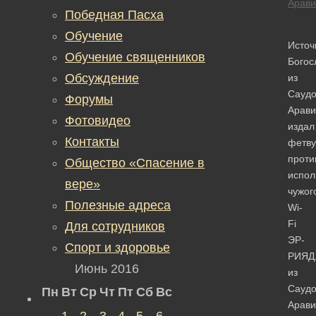
Арави
Победная Пасха
Обучение
Источ
Обучение священников
Богос
Обсуждение
из
Саудо
Форумы
Арави
Фотовидео
издал
Контакты
фетву
проти
Общество «Спасение в
испол
вере»
чужог
Полезные адреса
Wi-
Fi
Для сотрудников
ЭР-
Спорт и здоровье
РИЯД.
Июнь 2016
из
Саудо
Пн
Вт
Ср
Чт
Пт
Сб
Вс
Арави
1
2
3
4
5
6