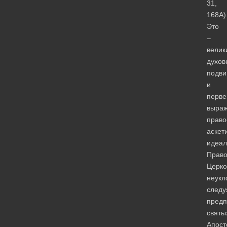
31,
168А)
Это
–
велик
духов
подви
и
перв
выра
право
аскет
идеал
Право
Церко
неукл
следу
пред
святы
Апост