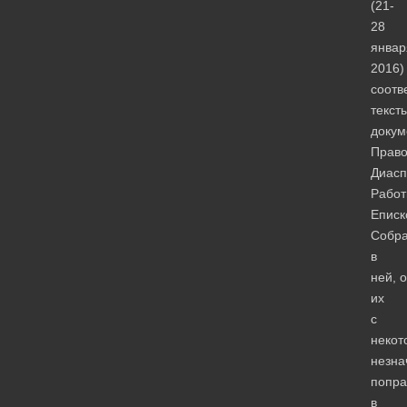
(21-
28
январ
2016)
соотв
текст
докум
Право
Диасп
Рабо
Еписк
Собр
в
ней, 
их
с
некот
незна
попра
в