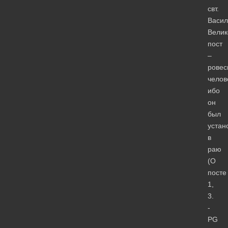
свт.
Васи
Велик
пост
–
ровес
челов
ибо
он
был
устан
в
раю
(О
посте
1,
3.
­
PG