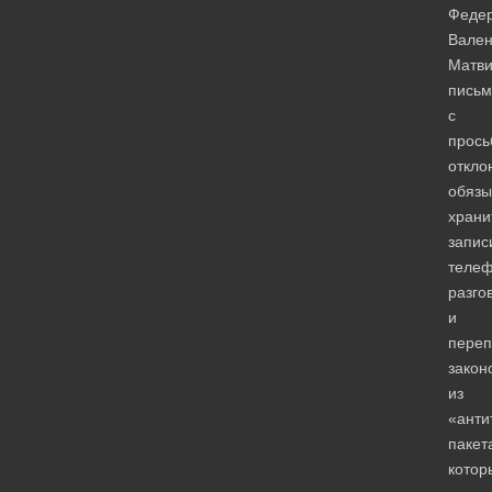
Феде
Вален
Матви
письм
с
прось
откло
обяз
храни
запис
теле
разго
и
переп
закон
из
«анти
пакет
котор