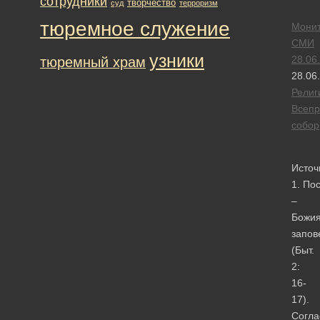
сотрудники
творчество
суд
терроризм
тюремное служение
Монит
СМИ
узники
28.06
тюремный храм
28.06
Религ
Всепр
собор
Источ
1. По
–
Божи
запов
(Быт.
2:
16-
17).
Согла