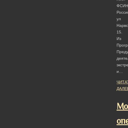
ФСИ
Росси
ул
Нарвс
15.
Из
Прог
Пред
деяте
экстр
и…
ЧИТА
ДАЛЕ
Мо
оп