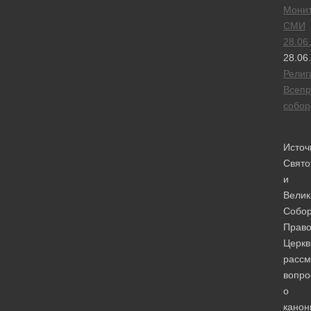
Монит
СМИ
28.06
28.06
Религ
Всепр
собор
Источ
Свято
и
Велик
Собо
Право
Церкв
рассм
вопро
о
канон