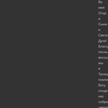
Во
имя
Отца
и
Сына
и
Свято
Духа!
Благо
песнь
восс
мы
в
Троиц
покл
Богу,
спод
нас
собра
«вкуп