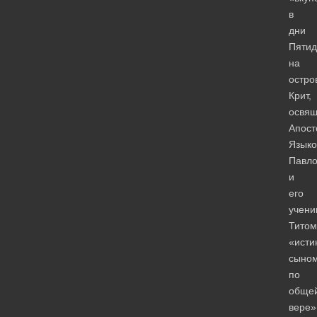
в
дни
Пятид
на
остро
Крит,
освя
Апост
Языко
Павл
и
его
учени
Титом
«ист
сыно
по
обще
вере»