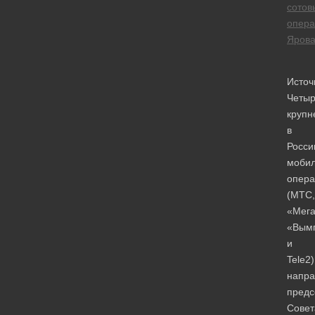
сотов
опера
Яров
Источ
Четы
крупн
в
Росси
моби
опера
(МТС,
«Мег
«Вым
и
Tele2)
напра
предс
Совет