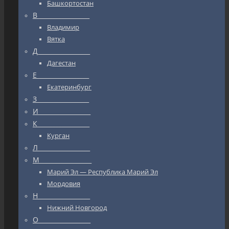
Башкортостан
В_________________
Владимир
Вятка
Д_________________
Дагестан
Е_________________
Екатеринбург
З_________________
И_________________
К_________________
Курган
Л_________________
М_________________
Марий Эл — Республика Марий Эл
Мордовия
Н_________________
Нижний Новгород
О_________________