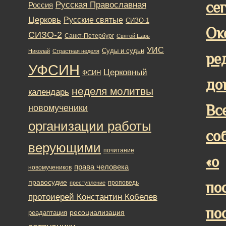
се
Русская Православная
Россия
Церковь
Русские святые
СИЗО-1
Ок
СИЗО-2
Санкт-Петербург
Святой Царь
УИС
Суды и судьи
Николай
Страстная неделя
ре
УФСИН
Церковный
ФСИН
до
неделя молитвы
календарь
Вс
новомученики
организации работы
со
верующими
почитание
«о
права человека
новомучеников
правосудие
проповедь
по
преступление
протоиерей Константин Кобелев
по
ресоциализация
реадаптация