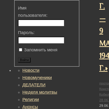
Г.
Имя
пользователя:
—
9
Пароль:
М
Запомнить меня
19
Войти
Г.»­
Новости
Новомученики
прото
ДЕЛАТЕЛИ
Конст
Неделя молитвы
Кобел
Религии
28.06
29.06
Анонсы