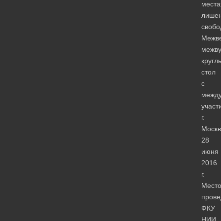
места
лише
свобо
Межве
межву
кругл
стол
с
межд
участ
г.
Москв
28
июня
2016
г.
Мест
прове
ФКУ
НИИ