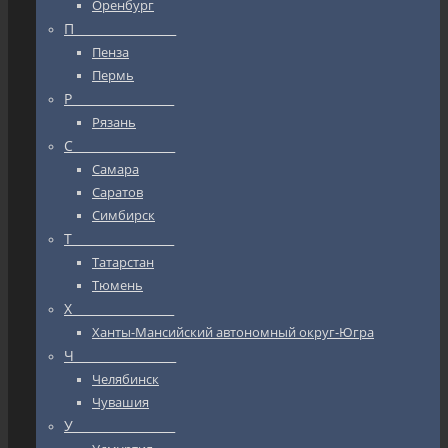
Оренбург
П_________________
Пенза
Пермь
Р_________________
Рязань
С_________________
Самара
Саратов
Симбирск
Т_________________
Татарстан
Тюмень
Х_________________
Ханты-Мансийский автономный округ-Югра
Ч_________________
Челябинск
Чувашия
У_________________