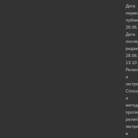
Дата
перво
публи
28.06
Дата
после
редак
28.06
13:10
Религ
и
экстр
Спос
и
мето
проти
религ
экстр
в