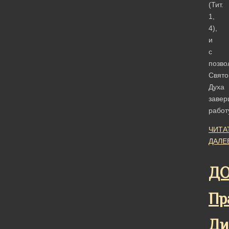
(Тит.
1,
4),
и
с
позво
Свято
Духа
завер
рабо
ЧИТА
ДАЛЕ
ДО
Пр
Ди