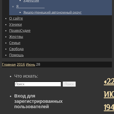
Удмуртия
Я_________________
Ямало-Ненецкий автономный округ
О сайте
Узники
ПравоСудие
Жертвы
Семьи
Свобода
Помощь
Главная
2016
Июнь
28
Что искать:
«2
Поиск
И
Вход для
зарегистрированных
194
пользователей