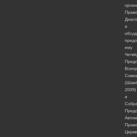
орган
Право
Диас
и
обсуд
предо
ему
Четвё
Пред
Всеп
Сове
(Шамб
2009)
и
Собр
Предс
Авток
Право
Церкв