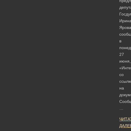
пред
депут
Госд
Ирин
Ярова
сооб
в
понед
27
июня,
«Инт
со
ссылк
на
докум
Сообщ
…
ЧИТА
ДАЛЕ