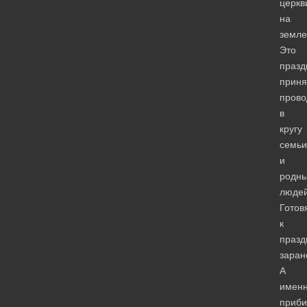
церкв
на
земле
Это
празд
приня
прово
в
кругу
семьи
и
родн
людей
Готов
к
празд
заран
А
имен
приби