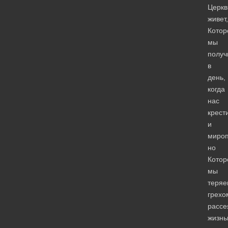
Церкв
живет,
Котор
мы
получ
в
день,
когда
нас
крест
и
мироп
но
Котор
мы
теряе
грехо
рассе
жизн