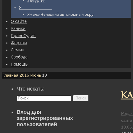
Удмуртия
Я_________________
Ямало-Ненецкий автономный округ
О сайте
Узники
ПравоСудие
Жертвы
Семьи
Свобода
Помощь
Главная
2016
Июнь
19
Что искать:
КА
Поиск
Вход для
Редак
зарегистрированных
сайта
пользователей
19.06