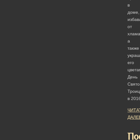
в
доме,
избав
от
хлама
а
также
укра
его
цвета
День
Свято
Трои
в 20
ЧИТА
ДАЛЕ
По