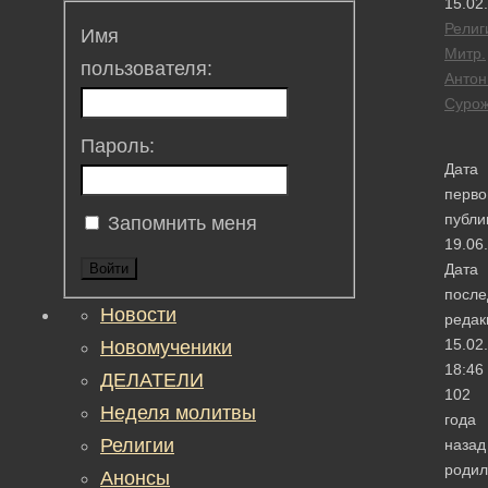
15.02
Религ
Имя
Митр.
пользователя:
Антон
Сурож
Пароль:
Дата
перво
публи
Запомнить меня
19.06
Дата
Войти
после
Новости
редак
15.02
Новомученики
18:46
ДЕЛАТЕЛИ
102
Неделя молитвы
года
Религии
назад
родил
Анонсы