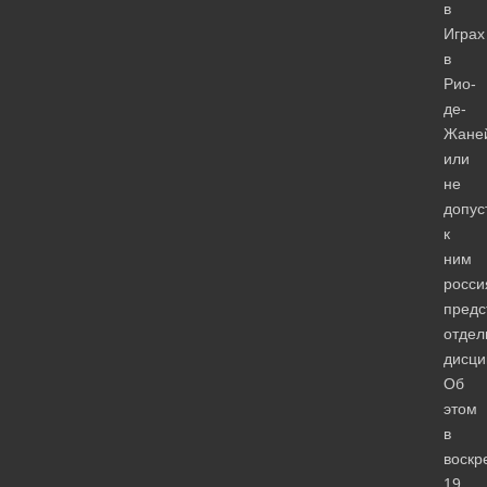
в
Играх
в
Рио-
де-
Жане
или
не
допус
к
ним
росси
пред
отдел
дисци
Об
этом
в
воскр
19