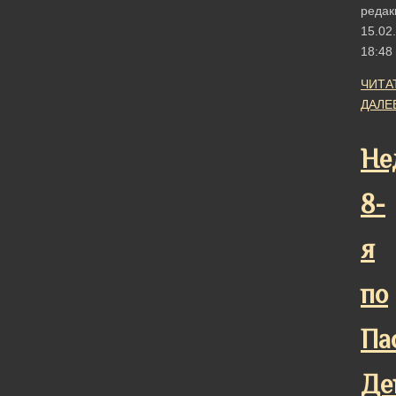
редак
15.02
18:48
ЧИТА
ДАЛЕ
Не
8-
я
по
Па
Де