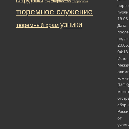
сотрудники
творчество
суд
терроризм
перво
тюремное служение
публи
19.06
узники
тюремный храм
Дата
после
редак
20.06
04:13
Источ
Межд
олимп
комит
(МОК
може
отстр
сбор
Росси
от
участ