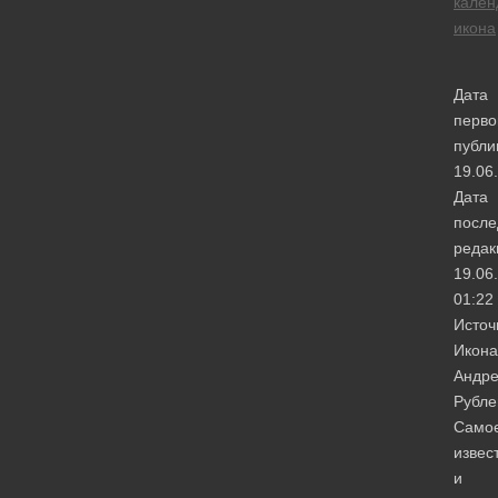
кален
икона
Дата
перво
публи
19.06
Дата
после
редак
19.06
01:22
Источ
Икона
Андр
Рубле
Само
извес
и