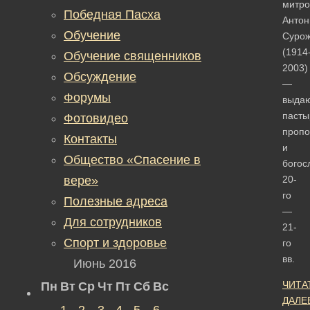
митро
Победная Пасха
Антон
Обучение
Сурож
(1914
Обучение священников
2003)
Обсуждение
—
Форумы
выда
пасты
Фотовидео
пропо
Контакты
и
Общество «Спасение в
богос
вере»
20-
го
Полезные адреса
—
Для сотрудников
21-
Спорт и здоровье
го
вв.
Июнь 2016
ЧИТА
Пн
Вт
Ср
Чт
Пт
Сб
Вс
ДАЛЕ
1
2
3
4
5
6