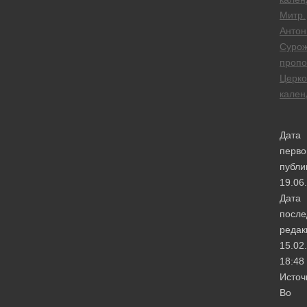
Митр.
Антон
Сурож
пропо
Церк
кален
Дата
перво
публи
19.06
Дата
после
редак
15.02
18:48
Источ
Во