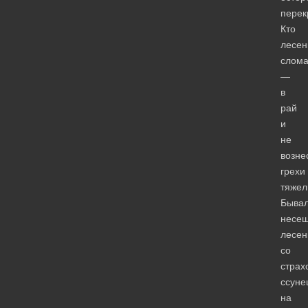
перек
Кто
лесен
слома
—
в
рай
и
не
возне
грехи
тяжел
Бывал
несе
лесен
со
страх
ссуне
на