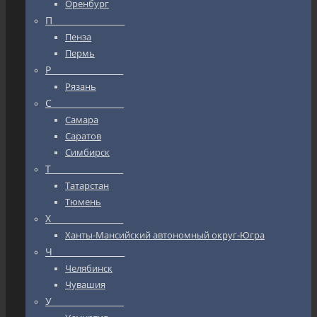
Оренбург
П_________________
Пенза
Пермь
Р_________________
Рязань
С_________________
Самара
Саратов
Симбирск
Т_________________
Татарстан
Тюмень
Х_________________
Ханты-Мансийский автономный округ-Югра
Ч_________________
Челябинск
Чувашия
У_________________