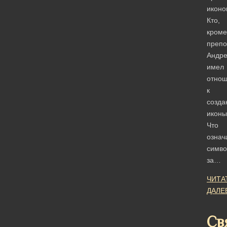
иконо
Кто,
кроме
препо
Андре
имел
отно
к
созда
иконы
Что
означ
симв
за…
ЧИТА
ДАЛЕ
Св