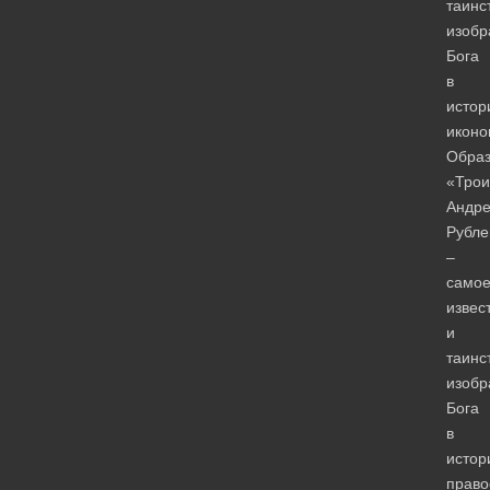
таинс
изобр
Бога
в
истор
иконо
Обра
«Трои
Андр
Рубле
–
само
извес
и
таинс
изобр
Бога
в
истор
право