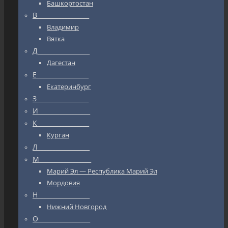
Башкортостан
В_________________
Владимир
Вятка
Д_________________
Дагестан
Е_________________
Екатеринбург
З_________________
И_________________
К_________________
Курган
Л_________________
М_________________
Марий Эл — Республика Марий Эл
Мордовия
Н_________________
Нижний Новгород
О_________________