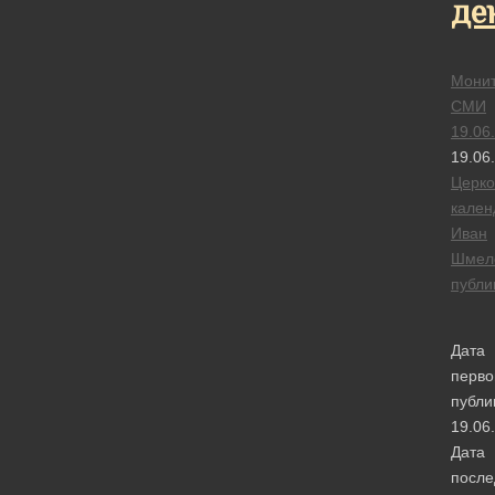
де
Монит
СМИ
19.06
19.06
Церк
кален
Иван
Шмел
публи
Дата
перво
публи
19.06
Дата
после