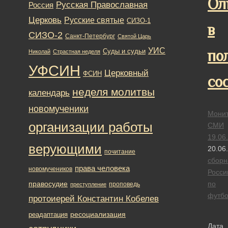
Ол
Русская Православная
Россия
Церковь
Русские святые
СИЗО-1
в
СИЗО-2
Санкт-Петербург
Святой Царь
УИС
по
Суды и судьи
Николай
Страстная неделя
УФСИН
Церковный
ФСИН
со
неделя молитвы
календарь
новомученики
Монит
организации работы
СМИ
19.06
верующими
20.06
почитание
сборн
права человека
новомучеников
Росси
правосудие
по
проповедь
преступление
футбо
протоиерей Константин Кобелев
ресоциализация
реадаптация
Дата