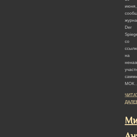
июня,
сооб
журна
Der
Spieg
со
ссылк
на
неназ
участ
самм
МОК
ЧИТА
ДАЛЕ
Ми
Ан