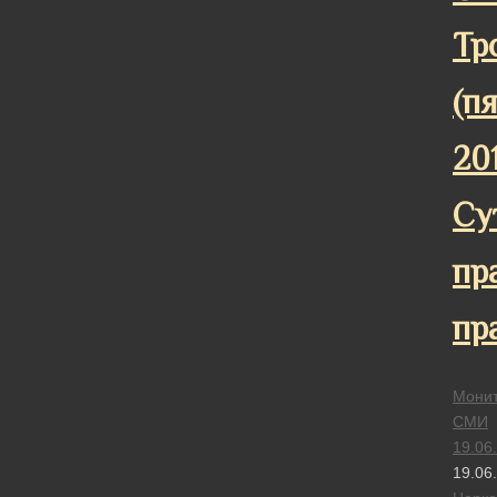
Тр
(п
201
Су
пр
пр
Монит
СМИ
19.06
19.06