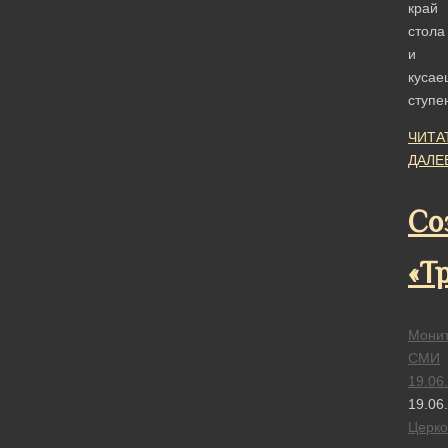
край
стола
и
кусае
ступе
ЧИТА
ДАЛЕ
Со
«Т
Монит
СМИ
19.06
19.06
Церк