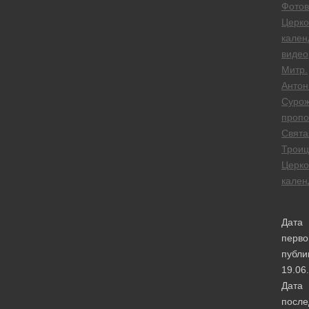
Фотов
Церк
кален
видео
Митр.
Антон
Сурож
пропо
Свята
Троиц
Церк
кален
Дата
перво
публи
19.06
Дата
после