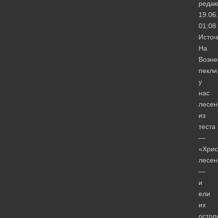
редак
19.06
01:08
Источ
На
Возне
пекли
у
нас
лесен
из
теста
—
«Хрис
лесен
—
и
ели
их
остор