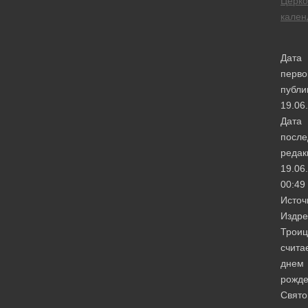
Церк
кален
Дата
перво
публи
19.06
Дата
после
редак
19.06
00:49
Источ
Издре
Троиц
счита
днем
рожд
Свято