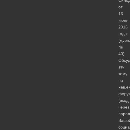
Сино
от
13
июня
2016
года
(журн
№
40).
Обсуд
эту
тему
на
наше
фору
(вход
через
парол
Ваше
социа