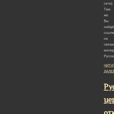
сети)
Там
же
Вы
найдё
ссылк
на
связа
мате
Русс
ЧИТА
ДАЛЕ
Ру
це
от