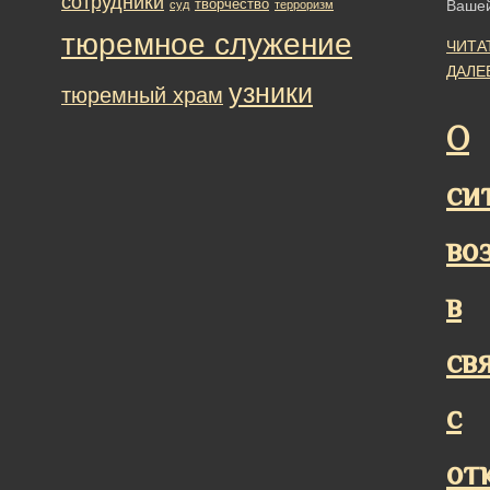
сотрудники
творчество
Ваше
суд
терроризм
тюремное служение
ЧИТА
ДАЛЕ
узники
тюремный храм
О
си
во
в
св
с
от