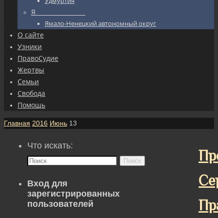
Удмуртия
Я_________________
Ямало-Ненецкий автономный округ
О сайте
Узники
ПравоСудие
Жертвы
Семьи
Свобода
Помощь
Главная
2016
Июнь
13
Что искать:
Пр
Поиск
Се
Вход для
зарегистрированных
Пр
пользователей