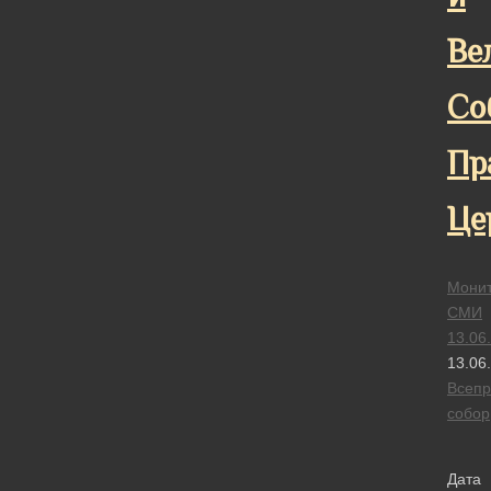
Ве
Со
Пр
Це
Монит
СМИ
13.06
13.06
Всепр
собор
Дата