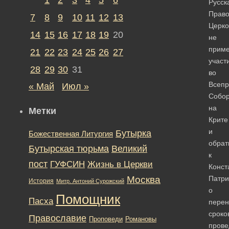
Русск
Право
7
8
9
10
11
12
13
Церко
14
15
16
17
18
19
20
не
приме
21
22
23
24
25
26
27
участ
28
29
30
31
во
Всепр
« Май
Июл »
Собо
на
Метки
Крите
и
Бутырка
Божественная Литургия
обрат
Бутырская тюрьма
Великий
к
пост
ГУФСИН
Жизнь в Церкви
Конст
Москва
Патри
История
Митр. Антоний Сурожский
о
Помощник
Пасха
перен
сроко
Православие
Романовы
Проповеди
прове