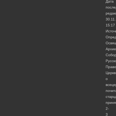
Дата
после
редак
30.11
15:17
Источ
Опре
Освя
Архие
Собо
Русск
Право
Церкв
о
всеце
почит
старц
приня
2-
3