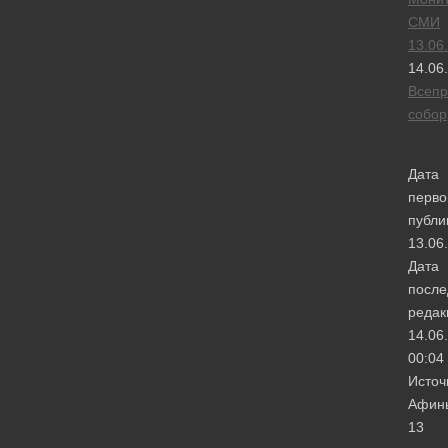
СМИ
13.06
14.06
Всепр
собор
Дата
перво
публи
13.06
Дата
после
редак
14.06
00:04
Источ
Афин
13