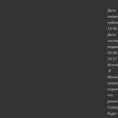
Дата
перво
публи
13.06
Дата
после
редак
26.08
23:17
Источ
В
Моско
патри
подче
что
реше
Собо
будут