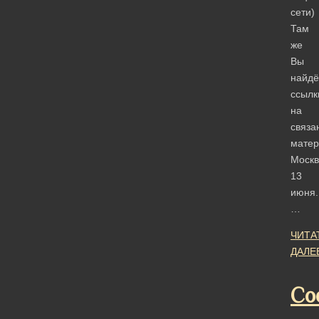
сети)
Там
же
Вы
найдё
ссылк
на
связа
мате
Москв
13
июня.
…
ЧИТА
ДАЛЕ
Со