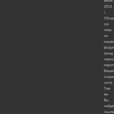
июня
2016
г.
Обсуд
эту
тему
на
наше
фору
(вход
через
парол
Ваше
социа
сети)
Там
же
Вы
найдё
ссылк