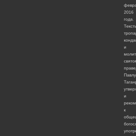
февр
2016
года.
Текст
тропа
конда
и
моли
свято
праве
Павлу
Таган
утвер
и
реко
к
обще
богос
употр