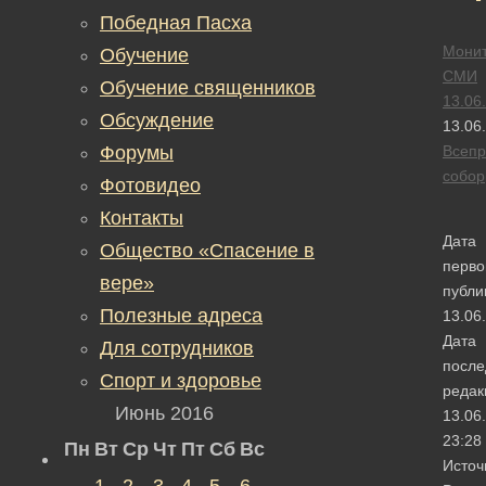
Победная Пасха
Монит
Обучение
СМИ
Обучение священников
13.06
Обсуждение
13.06
Форумы
Всепр
собор
Фотовидео
Контакты
Дата
Общество «Спасение в
перво
вере»
публи
Полезные адреса
13.06
Дата
Для сотрудников
после
Спорт и здоровье
редак
Июнь 2016
13.06
23:28
Пн
Вт
Ср
Чт
Пт
Сб
Вс
Источ
1
2
3
4
5
6