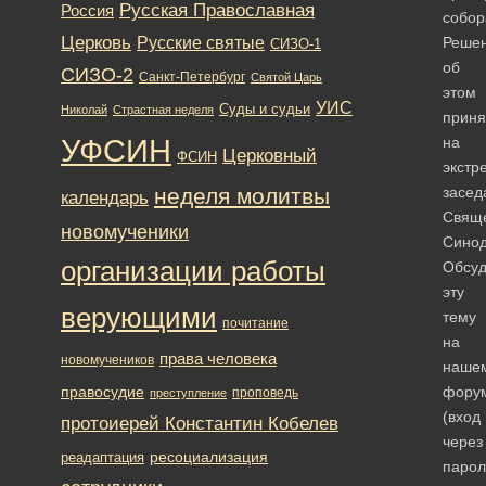
Русская Православная
Россия
собор
Церковь
Русские святые
Реше
СИЗО-1
об
СИЗО-2
Санкт-Петербург
Святой Царь
этом
УИС
Суды и судьи
Николай
Страстная неделя
приня
УФСИН
на
Церковный
ФСИН
экстр
неделя молитвы
засед
календарь
Свящ
новомученики
Синод
организации работы
Обсуд
эту
верующими
тему
почитание
на
права человека
новомучеников
наше
правосудие
фору
проповедь
преступление
(вход
протоиерей Константин Кобелев
через
ресоциализация
реадаптация
парол