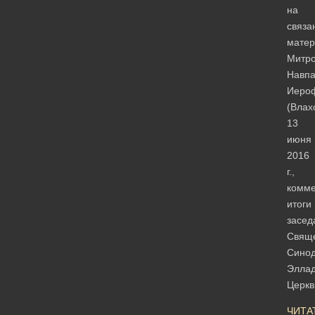
на
связа
мате
Митро
Навпа
Иеро
(Влах
13
июня
2016
г.,
комме
итоги
засед
Свящ
Сино
Эллад
Церк
ЧИТА