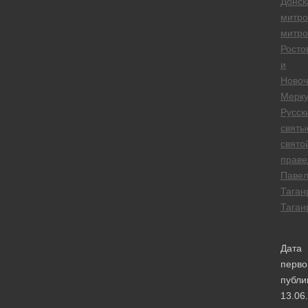
Донск
митро
митро
Росто
и
Новоч
Мерк
Русск
святы
свято
прав
Паве
Таган
Таган
Дата
перво
публи
13.06