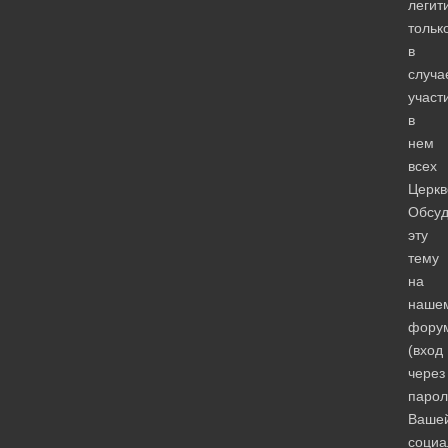
леги
тольк
в
случа
участ
в
нем
всех
Церкв
Обсуд
эту
тему
на
наше
фору
(вход
через
парол
Ваше
социа