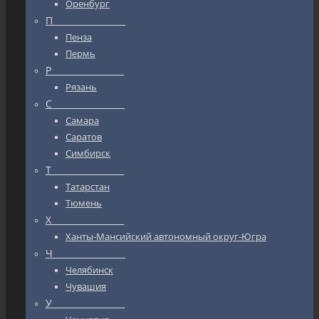
Оренбург
П_________________
Пенза
Пермь
Р_________________
Рязань
С_________________
Самара
Саратов
Симбирск
Т_________________
Татарстан
Тюмень
Х_________________
Ханты-Мансийский автономный округ-Югра
Ч_________________
Челябинск
Чувашия
У_________________