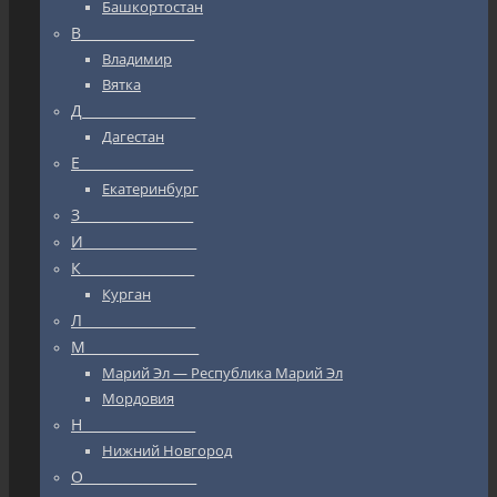
Башкортостан
В_________________
Владимир
Вятка
Д_________________
Дагестан
Е_________________
Екатеринбург
З_________________
И_________________
К_________________
Курган
Л_________________
М_________________
Марий Эл — Республика Марий Эл
Мордовия
Н_________________
Нижний Новгород
О_________________