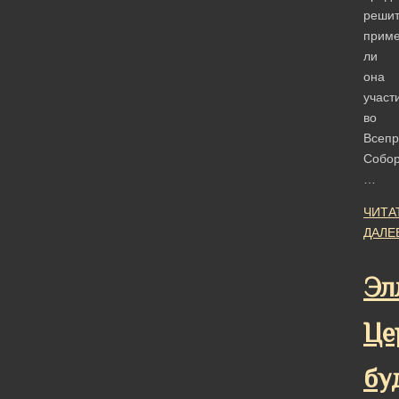
решит
приме
ли
она
участ
во
Всепр
Собор
…
ЧИТА
ДАЛЕ
Эл
Це
бу