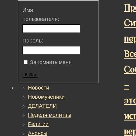
Пр
Имя
пользователя:
Си
пе
Пароль:
Вс
Запомнить меня
Со
Войти
–
Новости
Новомученики
эт
ДЕЛАТЕЛИ
ис
Неделя молитвы
Религии
ве
Анонсы