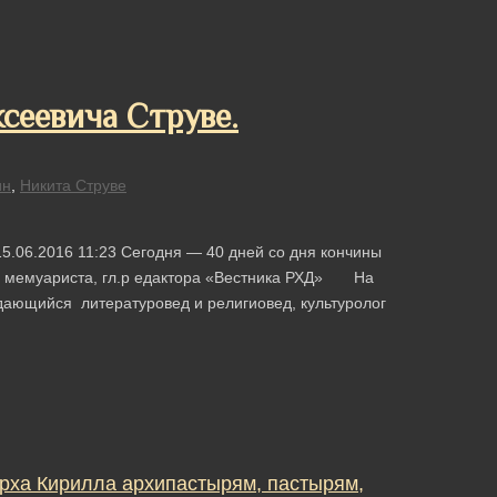
еевича Струве.
ин
,
Никита Струве
5.06.2016 11:23 Сегодня — 40 дней со дня кончины
я, мемуариста, гл.р едактора «Вестника РХД» На
дающийся литературовед и религиовед, культуролог
рха Кирилла архипастырям, пастырям,