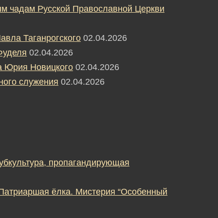
м чадам Русской Православной Церкви
авла Таганрогского
02.04.2026
Фуделя
02.04.2026
а Юрия Новицкого
02.04.2026
ного служения
02.04.2026
субкультура, пропагандирующая
 Патриаршая ёлка. Мистерия “Особенный