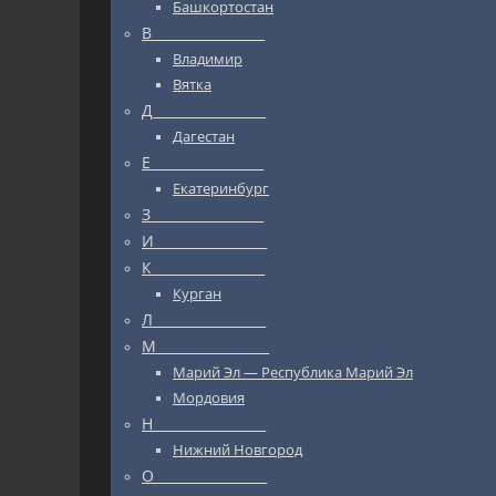
Башкортостан
В_________________
Владимир
Вятка
Д_________________
Дагестан
Е_________________
Екатеринбург
З_________________
И_________________
К_________________
Курган
Л_________________
М_________________
Марий Эл — Республика Марий Эл
Мордовия
Н_________________
Нижний Новгород
О_________________