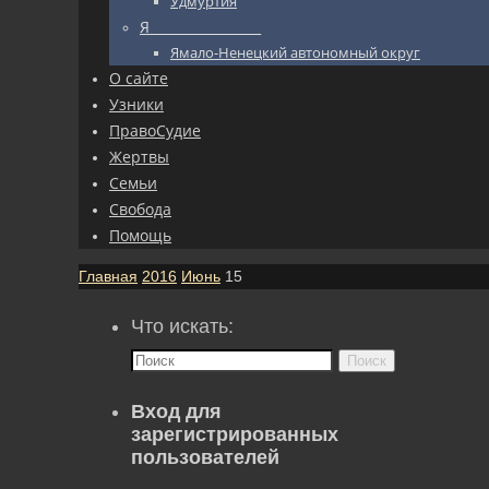
Удмуртия
Я_________________
Ямало-Ненецкий автономный округ
О сайте
Узники
ПравоСудие
Жертвы
Семьи
Свобода
Помощь
Главная
2016
Июнь
15
Что искать:
Поиск
Вход для
зарегистрированных
пользователей