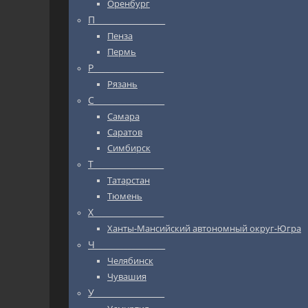
Оренбург
П_________________
Пенза
Пермь
Р_________________
Рязань
С_________________
Самара
Саратов
Симбирск
Т_________________
Татарстан
Тюмень
Х_________________
Ханты-Мансийский автономный округ-Югра
Ч_________________
Челябинск
Чувашия
У_________________