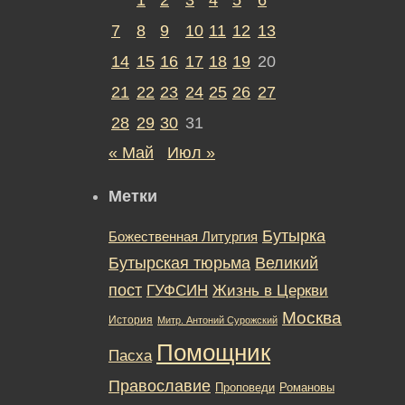
7
8
9
10
11
12
13
14
15
16
17
18
19
20
21
22
23
24
25
26
27
28
29
30
31
« Май
Июл »
Метки
Бутырка
Божественная Литургия
Бутырская тюрьма
Великий
пост
ГУФСИН
Жизнь в Церкви
Москва
История
Митр. Антоний Сурожский
Помощник
Пасха
Православие
Романовы
Проповеди