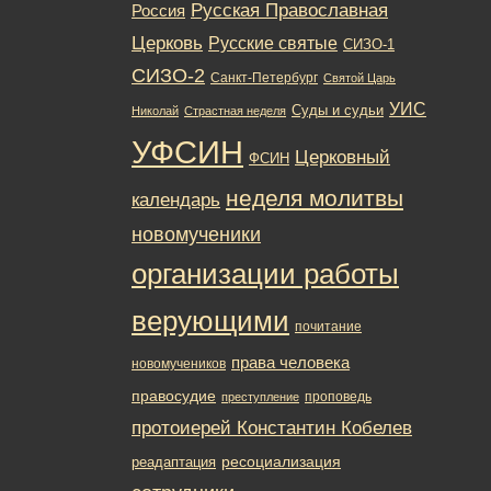
Русская Православная
Россия
Церковь
Русские святые
СИЗО-1
СИЗО-2
Санкт-Петербург
Святой Царь
УИС
Суды и судьи
Николай
Страстная неделя
УФСИН
Церковный
ФСИН
неделя молитвы
календарь
новомученики
организации работы
верующими
почитание
права человека
новомучеников
правосудие
проповедь
преступление
протоиерей Константин Кобелев
ресоциализация
реадаптация