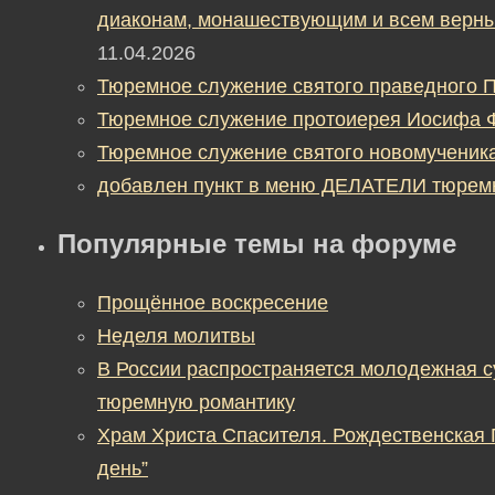
диаконам, монашествующим и всем верны
11.04.2026
Тюремное служение святого праведного П
Тюремное служение протоиерея Иосифа 
Тюремное служение святого новомученик
добавлен пункт в меню ДЕЛАТЕЛИ тюрем
Популярные темы на форуме
Прощённое воскресение
Неделя молитвы
В России распространяется молодежная 
тюремную романтику
Храм Христа Спасителя. Рождественская
день”