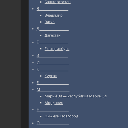
Башкортостан
В_________________
Владимир
Вятка
Д_________________
Дагестан
Е_________________
Екатеринбург
З_________________
И_________________
К_________________
Курган
Л_________________
М_________________
Марий Эл — Республика Марий Эл
Мордовия
Н_________________
Нижний Новгород
О_________________