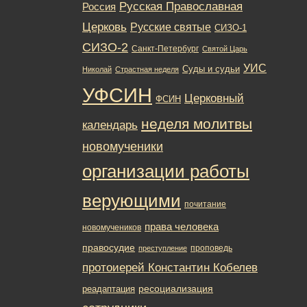
Русская Православная
Россия
Церковь
Русские святые
СИЗО-1
СИЗО-2
Санкт-Петербург
Святой Царь
УИС
Суды и судьи
Николай
Страстная неделя
УФСИН
Церковный
ФСИН
неделя молитвы
календарь
новомученики
организации работы
верующими
почитание
права человека
новомучеников
правосудие
проповедь
преступление
протоиерей Константин Кобелев
ресоциализация
реадаптация