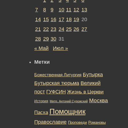
7
8
9
10
11
12
13
14
15
16
17
18
19
20
21
22
23
24
25
26
27
28
29
30
31
« Май
Июл »
Метки
Бутырка
Божественная Литургия
Бутырская тюрьма
Великий
пост
ГУФСИН
Жизнь в Церкви
Москва
История
Митр. Антоний Сурожский
Помощник
Пасха
Православие
Романовы
Проповеди