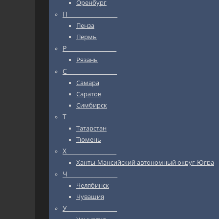
Оренбург
П_________________
Пенза
Пермь
Р_________________
Рязань
С_________________
Самара
Саратов
Симбирск
Т_________________
Татарстан
Тюмень
Х_________________
Ханты-Мансийский автономный округ-Югра
Ч_________________
Челябинск
Чувашия
У_________________