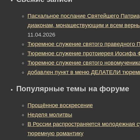
Пасхальное послание Святейшего Патриа
диаконам, монашествующим и всем верны
11.04.2026
Тюремное служение святого праведного П
Тюремное служение протоиерея Иосифа 
Тюремное служение святого новомученик
добавлен пункт в меню ДЕЛАТЕЛИ тюрем
Популярные темы на форуме
Прощённое воскресение
Неделя молитвы
В России распространяется молодежная 
тюремную романтику