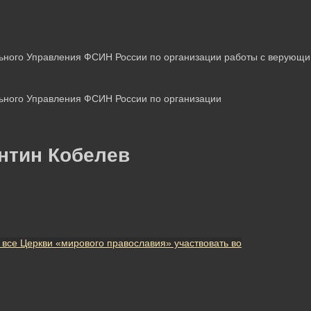
ьного Управления ФСИН России по организации работы с верующ
ьного Управления ФСИН России по организации
нтин Кобелев
 все Церкви «мирового православия» участвовать во