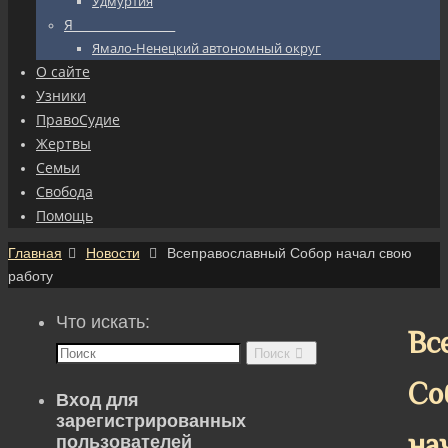
Удмуртия
Я_________________
Ямало-Ненецкий автономный округ
О сайте
Узники
ПравоСудие
Жертвы
Семьи
Свобода
Помощь
Главная
Новости
Всеправославный Собор начал свою
работу
Что искать:
Вс
Поиск
Со
Вход для
зарегистрированных
на
пользователей