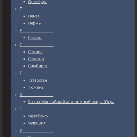
Оренбург
П_________________
Пенза
Пермь
Р_________________
Рязань
С_________________
Самара
Саратов
Симбирск
Т_________________
Татарстан
Тюмень
Х_________________
Ханты-Мансийский автономный округ-Югра
Ч_________________
Челябинск
Чувашия
У_________________