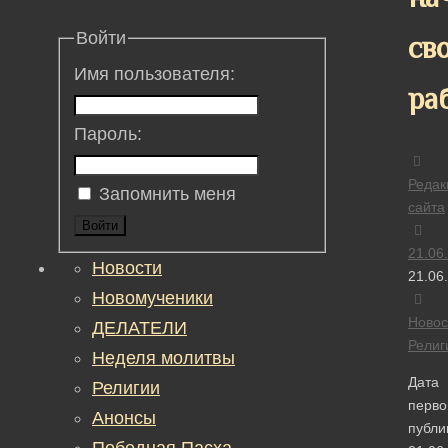
Войти
св
Имя пользователя:
ра
Пароль:
Редак
Запомнить меня
сайта
Войти
21.06
Новости
21.06
Новомученики
Новос
ДЕЛАТЕЛИ
Религ
Неделя молитвы
Дата
Религии
перво
Анонсы
публи
Победная Пасха