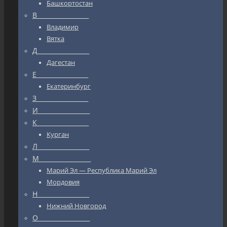
Башкортостан
В_________________
Владимир
Вятка
Д_________________
Дагестан
Е_________________
Екатеринбург
З_________________
И_________________
К_________________
Курган
Л_________________
М_________________
Марий Эл — Республика Марий Эл
Мордовия
Н_________________
Нижний Новгород
О_________________