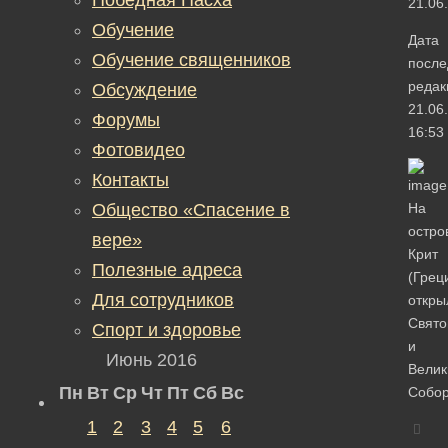
21.06
Обучение
Дата
Обучение священников
после
редак
Обсуждение
21.06
Форумы
16:53
Фотовидео
Контакты
Общество «Спасение в
На
остро
вере»
Крит
Полезные адреса
(Грец
Для сотрудников
откры
Свято
Спорт и здоровье
и
Июнь 2016
Велик
Пн
Вт
Ср
Чт
Пт
Сб
Вс
Собор
1
2
3
4
5
6