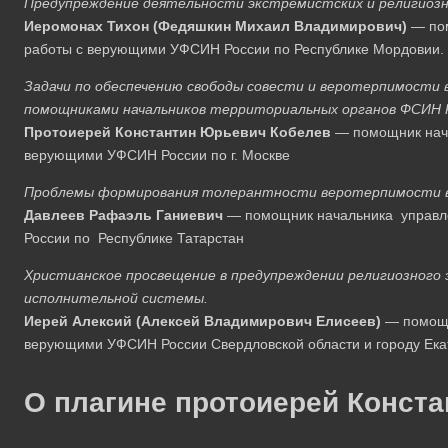
Предупреждение деятельности экстремистских и религиозн
Иеромонах Тихон (Федяшкин Михаил Владимирович)
— пом
работы с верующими УФСИН России по Республике Мордовии.
Задачи по обеспечению свободы совести и веротерпимости 
помощниками начальников территориальных органов ФСИН Р
Протоиерей Константин Юрьевич Кобелев
— помощник нача
верующими УФСИН России по г. Москве
Проблемы формирования толерантности веротерпимости в
Давлеев Рафаэль Ганиевич
— помощник начальника управл
России по Республике Татарстан
Христианское просвещение в предупреждении религиозного 
исполнительной системы.
Иерей Алексий (Алексей Владимирович Елисеев)
— помощн
верующими УФСИН России Свердловской области и городу Ека
О плагине протоиерей Конста