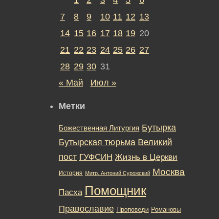
7
8
9
10
11
12
13
14
15
16
17
18
19
20
21
22
23
24
25
26
27
28
29
30
31
« Май
Июл »
Метки
Бутырка
Божественная Литургия
Бутырская тюрьма
Великий
пост
ГУФСИН
Жизнь в Церкви
Москва
История
Митр. Антоний Сурожский
Помощник
Пасха
Православие
Романовы
Проповеди