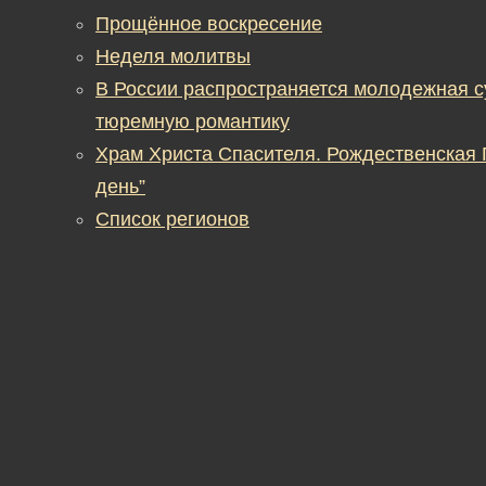
Прощённое воскресение
Неделя молитвы
В России распространяется молодежная 
тюремную романтику
Храм Христа Спасителя. Рождественская
день”
Список регионов