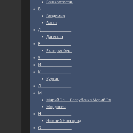
Башкортостан
В_________________
Владимир
Вятка
Д_________________
Дагестан
Е_________________
Екатеринбург
З_________________
И_________________
К_________________
Курган
Л_________________
М_________________
Марий Эл — Республика Марий Эл
Мордовия
Н_________________
Нижний Новгород
О_________________