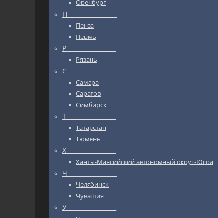
Оренбург
П_________________
Пенза
Пермь
Р_________________
Рязань
С_________________
Самара
Саратов
Симбирск
Т_________________
Татарстан
Тюмень
Х_________________
Ханты-Мансийский автономный округ-Югра
Ч_________________
Челябинск
Чувашия
У_________________