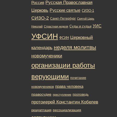
Русская Православная
Россия
Церковь
Русские святые
СИЗО-1
СИЗО-2
Санкт-Петербург
Святой Царь
УИС
Суды и судьи
Николай
Страстная неделя
УФСИН
Церковный
ФСИН
неделя молитвы
календарь
новомученики
организации работы
верующими
почитание
права человека
новомучеников
правосудие
проповедь
преступление
протоиерей Константин Кобелев
ресоциализация
реадаптация