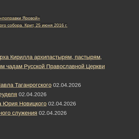
 «поправки Яровой»
 собора. Крит, 25 июня 2016 г.
рха Кирилла архипастырям, пастырям,
м чадам Русской Православной Церкви
авла Таганрогского
02.04.2026
Фуделя
02.04.2026
а Юрия Новицкого
02.04.2026
ного служения
02.04.2026