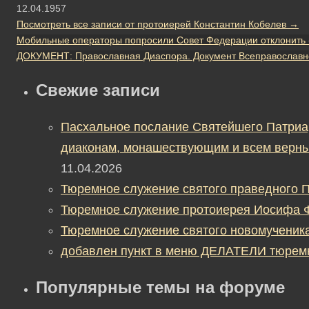
12.04.1957
Посмотреть все записи от протоиерей Константин Кобелев
→
Мобильные операторы попросили Совет Федерации отклонить
ДОКУМЕНТ: Православная Диаспора. Документ Всеправославного
Свежие записи
Пасхальное послание Святейшего Патриа
диаконам, монашествующим и всем верны
11.04.2026
Тюремное служение святого праведного П
Тюремное служение протоиерея Иосифа 
Тюремное служение святого новомученик
добавлен пункт в меню ДЕЛАТЕЛИ тюрем
Популярные темы на форуме