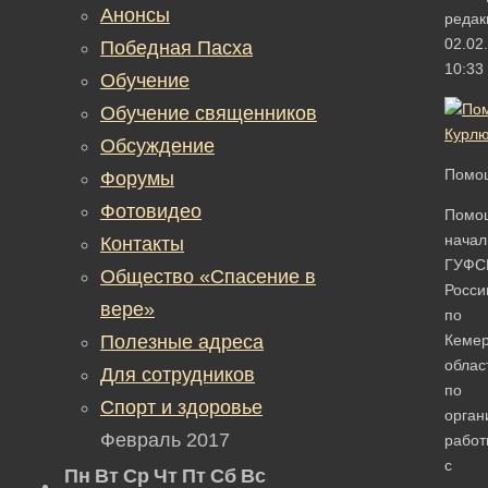
Анонсы
редак
02.02
Победная Пасха
10:33
Обучение
Обучение священников
Обсуждение
Помощ
Форумы
Фотовидео
Помо
начал
Контакты
ГУФС
Общество «Спасение в
Росси
вере»
по
Полезные адреса
Кемер
облас
Для сотрудников
по
Спорт и здоровье
орган
Февраль 2017
работ
с
Пн
Вт
Ср
Чт
Пт
Сб
Вс