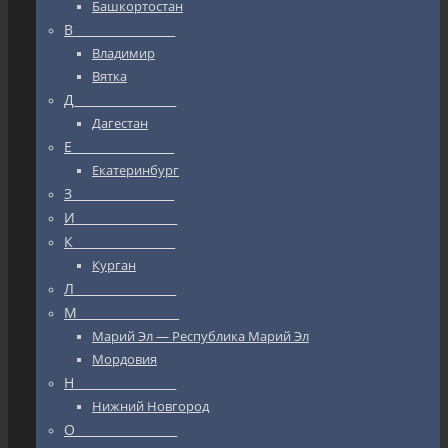
Башкортостан
В_________________
Владимир
Вятка
Д_________________
Дагестан
Е_________________
Екатеринбург
З_________________
И_________________
К_________________
Курган
Л_________________
М_________________
Марий Эл — Республика Марий Эл
Мордовия
Н_________________
Нижний Новгород
О_________________