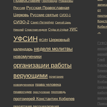
Православие
Романовы
Проповеди
запис
Русская Православная
Россия
от
Церковь
Русские святые
СИЗО-1
прото
Конст
СИЗО-2
Санкт-Петербург
Святой Царь
Кобел
УИС
Суды и судьи
Николай
Страстная неделя
→
УФСИН
Церковный
ФСИН
ГУФС
неделя молитвы
иерей
календарь
иерей
новомученики
Глеб
организации работы
Курлю
Кемер
верующими
облас
почитание
Кузба
права человека
новомучеников
орган
правосудие
проповедь
преступление
работ
веру
протоиерей Константин Кобелев
Помо
ресоциализация
реадаптация