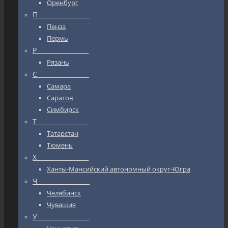
Оренбург
П_________________
Пенза
Пермь
Р_________________
Рязань
С_________________
Самара
Саратов
Симбирск
Т_________________
Татарстан
Тюмень
Х_________________
Ханты-Мансийский автономный округ-Югра
Ч_________________
Челябинск
Чувашия
У_________________