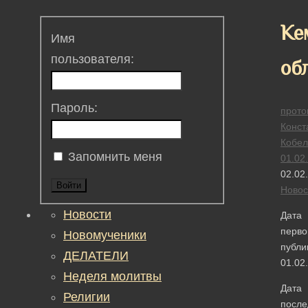
Ке
Имя
пользователя:
об
Пароль:
прото
Конст
Кобел
Запомнить меня
01.02
02.02
Войти
Новос
Новости
Дата
перво
Новомученики
публи
ДЕЛАТЕЛИ
01.02
Неделя молитвы
Дата
Религии
после