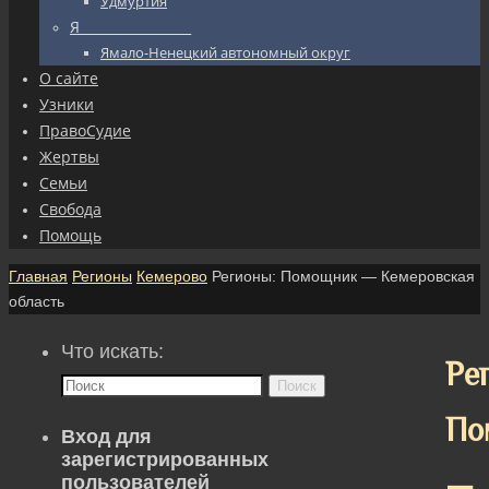
Удмуртия
Я_________________
Ямало-Ненецкий автономный округ
О сайте
Узники
ПравоСудие
Жертвы
Семьи
Свобода
Помощь
Главная
Регионы
Кемерово
Регионы: Помощник — Кемеровская
область
Что искать:
Ре
Поиск
По
Вход для
зарегистрированных
—
пользователей