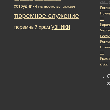
свяще
сотрудники
творчество
суд
терроризм
Регио
Помо
тюремное служение
—
Карач
узники
тюремный храм
Черке
Респу
Регио
Помо
—
Красн
край