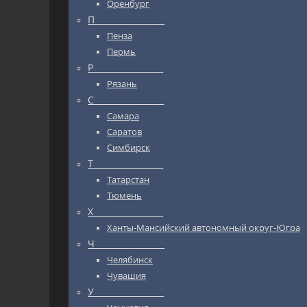
Оренбург
П_________________
Пенза
Пермь
Р_________________
Рязань
С_________________
Самара
Саратов
Симбирск
Т_________________
Татарстан
Тюмень
Х_________________
Ханты-Мансийский автономный округ-Югра
Ч_________________
Челябинск
Чувашия
У_________________