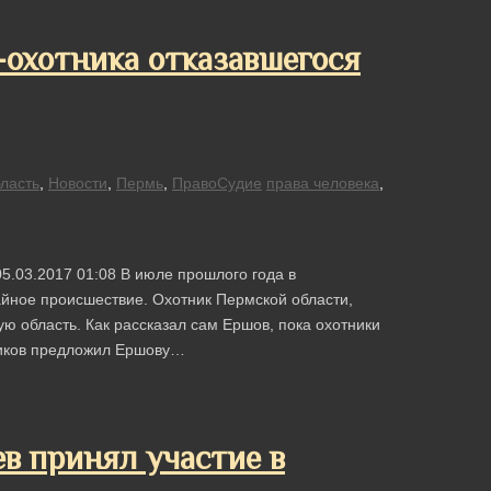
охотника отказавшегося
ласть
,
Новости
,
Пермь
,
ПравоСудие
права человека
,
5.03.2017 01:08 В июле прошлого года в
йное происшествие. Охотник Пермской области,
ую область. Как рассказал сам Ершов, пока охотники
ников предложил Ершову…
в принял участие в