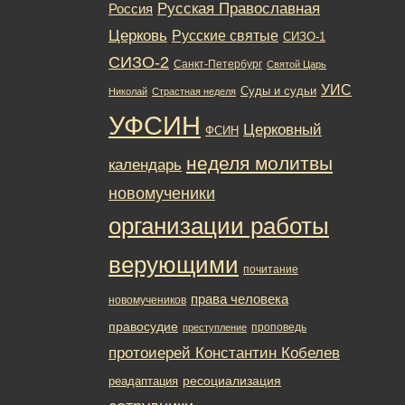
Русская Православная
Россия
Церковь
Русские святые
СИЗО-1
СИЗО-2
Санкт-Петербург
Святой Царь
УИС
Суды и судьи
Николай
Страстная неделя
УФСИН
Церковный
ФСИН
неделя молитвы
календарь
новомученики
организации работы
верующими
почитание
права человека
новомучеников
правосудие
проповедь
преступление
протоиерей Константин Кобелев
ресоциализация
реадаптация