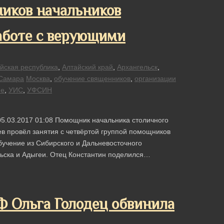
иков начальников
аботе с верующими
йская республика
,
Алтайский край
,
Архангельск
,
Самара
Москва
,
обучение священников
,
организации
ие
,
УИС
,
УФСИН
05.03.2017 01:08 Помощник начальника столичного
 провёл занятия с четвёртой группой помощников
бучение из Сибирского и Дальневосточного
льска и Адыгеи. Отец Константин поделился…
Ф Ольга Голодец обвинила