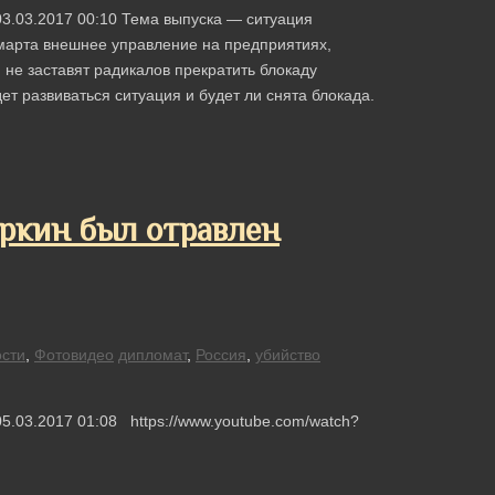
03.03.2017 00:10 Тема выпуска — ситуация
 марта внешнее управление на предприятиях,
 не заставят радикалов прекратить блокаду
т развиваться ситуация и будет ли снята блокада.
уркин был отравлен
сти
,
Фотовидео
дипломат
,
Россия
,
убийство
5.03.2017 01:08 https://www.youtube.com/watch?