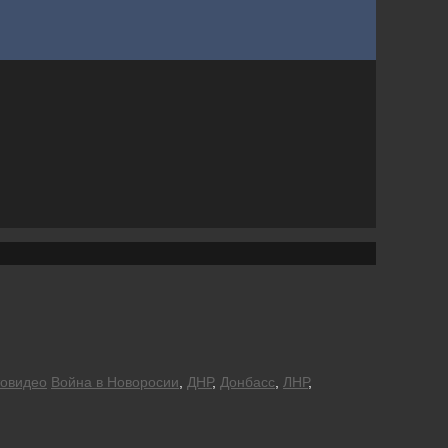
овидео
Война в Новоросии
,
ДНР
,
Донбасс
,
ЛНР
,