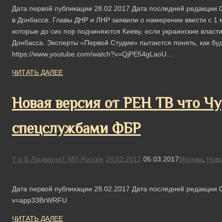
Дата первой публикации 28.02.2017 Дата последней редакции 
в Донбассе. Главы ДНР и ЛНР заявили о намерении ввести с 1
которые до сих пор подчиняются Киеву, если украинские власти
Донбасса. Эксперты «Первой Студии» пытаются понять, как буде
https://www.youtube.com/watch?v=QjPE54gLaoU…
ЧИТАТЬ ДАЛЕЕ
Новая версия от РЕН ТВ что Ч
спецслужбами ФБР
☦ р Б Людмила☦ МП Россия
28.02.2017
05.03.2017
Москва
,
Ново
Дата первой публикации 28.02.2017 Дата последней редакции 0
v=app33BrWRFU
ЧИТАТЬ ДАЛЕЕ