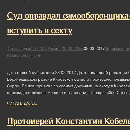
Суд оправдал самооборонщика-
вступить в секту
☦ р Б Людмила☦ МП Россия
28.02.2017
05.03.2017
Кировская об
право
,
секты
,
суд
Дата первой публикации 28.02.2017 Дата последней редакции 0
Верхнекамском районе Кировской области произошло чрезвыча
Сергей Ершов, приехал со своими друзьями на охоту в Кировск
пережидали дождь в машине и выпивали, скончавшийся Саль
ЧИТАТЬ ДАЛЕЕ
Протоиерей Константин Кобеле