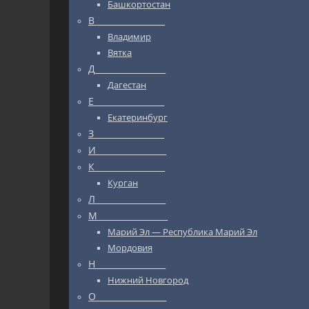
Башкортостан
В_________________
Владимир
Вятка
Д_________________
Дагестан
Е_________________
Екатеринбург
З_________________
И_________________
К_________________
Курган
Л_________________
М_________________
Марий Эл — Республика Марий Эл
Мордовия
Н_________________
Нижний Новгород
О_________________