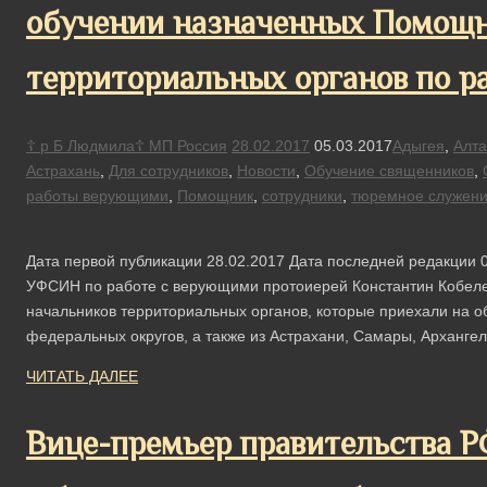
обучении назначенных Помощн
территориальных органов по р
☦ р Б Людмила☦ МП Россия
28.02.2017
05.03.2017
Адыгея
,
Алта
Астрахань
,
Для сотрудников
,
Новости
,
Обучение священников
,
работы верующими
,
Помощник
,
сотрудники
,
тюремное служен
Дата первой публикации 28.02.2017 Дата последней редакции 
УФСИН по работе с верующими протоиерей Константин Кобелев
начальников территориальных органов, которые приехали на о
федеральных округов, а также из Астрахани, Самары, Арханге
ЧИТАТЬ ДАЛЕЕ
Вице-премьер правительства Р