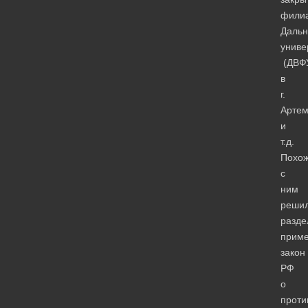
фили
Дальн
униве
(ДВФ
в
г.
Арте
и
т.д.
Похо
с
ним
реши
разде
прим
закон
РФ
о
проти