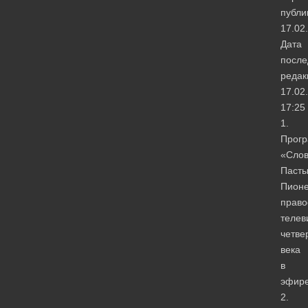
публи
17.02
Дата
после
редак
17.02
17:25
1.
Прог
«Сло
Паст
Пион
право
телев
четве
века
в
эфир
2.