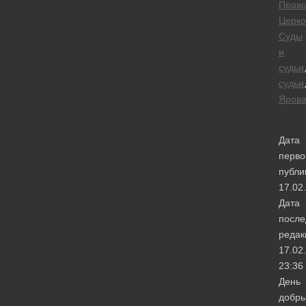
Право
Церко
Суды
и
судьи
судьи
Яров
Дата
перво
публи
17.02
Дата
после
редак
17.02
23:36
День
добры