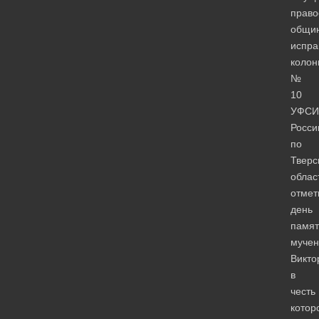
право
общи
испра
колон
№
10
УФСИ
Росси
по
Тверс
облас
отмет
день
памят
мучен
Викто
в
честь
котор