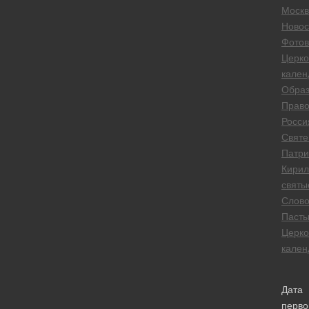
Москв
Новос
Фотов
Церк
кален
Обра
Право
Росси
Свят
Патри
Кирил
святы
Слов
Паст
Церк
кален
Дата
перво