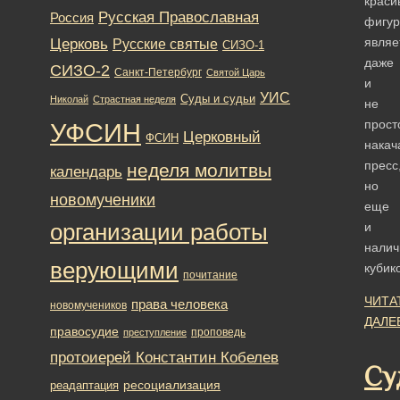
краси
Русская Православная
Россия
фигу
Церковь
являе
Русские святые
СИЗО-1
даже
СИЗО-2
Санкт-Петербург
Святой Царь
и
УИС
Суды и судьи
Николай
Страстная неделя
не
прост
УФСИН
Церковный
ФСИН
накач
пресс
неделя молитвы
календарь
но
новомученики
еще
организации работы
и
налич
верующими
кубик
почитание
ЧИТА
права человека
новомучеников
ДАЛЕ
правосудие
проповедь
преступление
протоиерей Константин Кобелев
Су
ресоциализация
реадаптация