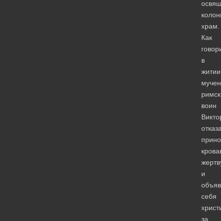
освя
колон
храм.
Как
говор
в
житии
мучен
римск
воин
Викто
отказ
прино
крова
жертв
и
объяв
себя
христ
за