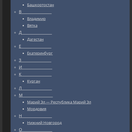
Башкортостан
В_________________
Владимир
Вятка
Д_________________
Дагестан
Е_________________
Екатеринбург
З_________________
И_________________
К_________________
Курган
Л_________________
М_________________
Марий Эл — Республика Марий Эл
Мордовия
Н_________________
Нижний Новгород
О_________________