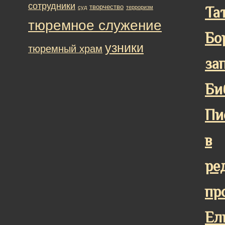
сотрудники
творчество
суд
терроризм
Та
тюремное служение
Бо
узники
тюремный храм
за
Би
Пи
в
ре
пр
Ел