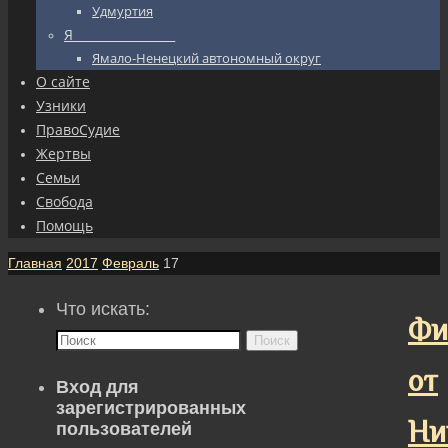
Удмуртия
Я_________________
Ямало-Ненецкий автономный округ
О сайте
Узники
ПравоСудие
Жертвы
Семьи
Свобода
Помощь
Главная
2017
Февраль
17
Что искать:
Фи
Поиск
от
Вход для
зарегистрированных
Ни
пользователей