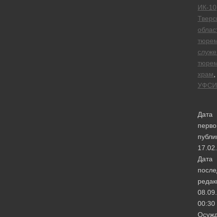
ИК-10
Тверс
облас
тюре
служе
тюре
храм
,
УФСИ
Дата
перво
публи
17.02
Дата
после
редак
08.09
00:30
Осуж