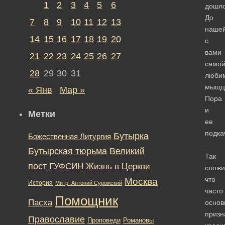
1
2
3
4
5
6
дошло
До
7
8
9
10
11
12
13
наше
14
15
16
17
18
19
20
с
вами
21
22
23
24
25
26
27
само
28
29
30
31
люби
мыщц
« Янв
Мар »
Пора
и
Метки
ее
подка
Бутырка
Божественная Литургия
.
Бутырская тюрьма
Великий
Так
пост
ГУФСИН
Жизнь в Церкви
сложи
что
Москва
История
Митр. Антоний Сурожский
часто
Помощник
Пасха
осно
призн
Православие
Романовы
Проповеди