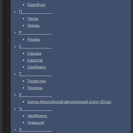
Оренбург
П_________________
Пенза
Пермь
Р_________________
Рязань
С_________________
Самара
Саратов
Симбирск
Т_________________
Татарстан
Тюмень
Х_________________
Ханты-Мансийский автономный округ-Югра
Ч_________________
Челябинск
Чувашия
У_________________