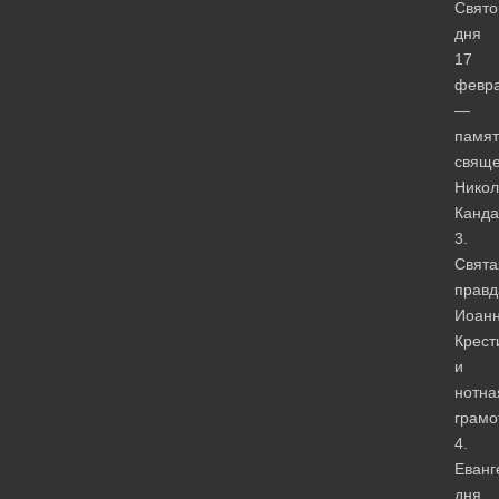
Свято
дня
17
февр
—
памят
свяще
Никол
Канда
3.
Свята
правд
Иоан
Крест
и
нотна
грамо
4.
Еванг
дня