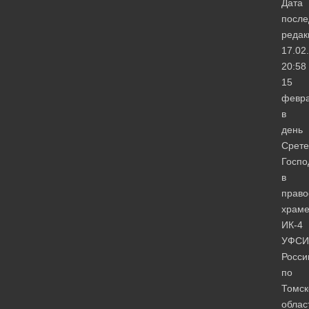
Дата
после
редак
17.02
20:58
15
февра
в
день
Срете
Госпо
в
право
храм
ИК-4
УФСИ
Росси
по
Томск
облас