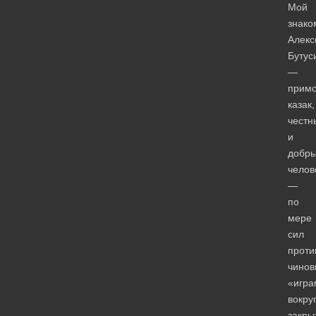
Мой
знако
Алекс
Бутус
—
примо
казак,
честн
и
добр
челов
—
по
мере
сил
проти
чинов
«игра
вокру
закры