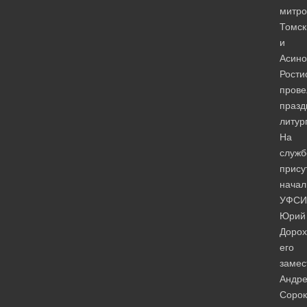
митро
Томск
и
Асино
Рости
прове
празд
литур
На
служб
прису
начал
УФСИ
Юрий
Дорох
его
замес
Андр
Сорок