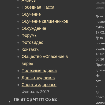
Анонсы
Бесар
Победная Пасха
спорт
Обучение
Дата
Обучение священников
перво
публи
Обсуждение
17.02
Форумы
Дата
Фотовидео
после
редак
Контакты
18.02
Общество «Спасение в
00:26
вере»
Приве
Полезные адреса
друзь
Ну
Для сотрудников
вот
Спорт и здоровье
и
Февраль 2017
до
пресс
Пн
Вт
Ср
Чт
Пт
Сб
Вс
врем