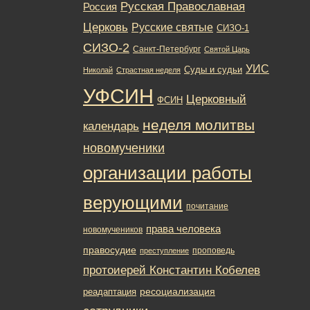
Русская Православная
Россия
Церковь
Русские святые
СИЗО-1
СИЗО-2
Санкт-Петербург
Святой Царь
УИС
Суды и судьи
Николай
Страстная неделя
УФСИН
Церковный
ФСИН
неделя молитвы
календарь
новомученики
организации работы
верующими
почитание
права человека
новомучеников
правосудие
проповедь
преступление
протоиерей Константин Кобелев
ресоциализация
реадаптация