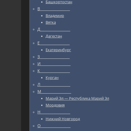
Башкортостан
В_________________
Владимир
Вятка
Д_________________
Дагестан
Е_________________
Екатеринбург
З_________________
И_________________
К_________________
Курган
Л_________________
М_________________
Марий Эл — Республика Марий Эл
Мордовия
Н_________________
Нижний Новгород
О_________________