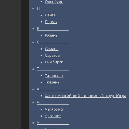
Оренбург
П_________________
Пенза
Пермь
Р_________________
Рязань
С_________________
Самара
Саратов
Симбирск
Т_________________
Татарстан
Тюмень
Х_________________
Ханты-Мансийский автономный округ-Югра
Ч_________________
Челябинск
Чувашия
У_________________