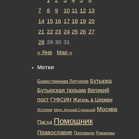
7
8
9
10
11
12
13
14
15
16
17
18
19
20
21
22
23
24
25
26
27
28
29
30
31
« Янв
Мар »
Метки
Бутырка
Божественная Литургия
Бутырская тюрьма
Великий
пост
ГУФСИН
Жизнь в Церкви
Москва
История
Митр. Антоний Сурожский
Помощник
Пасха
Православие
Романовы
Проповеди