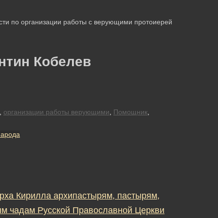
ти по организации работы с верующими протоиерей
нтин Кобелев
,
организации работы верующими
,
Помощник
,
народа
рха Кирилла архипастырям, пастырям,
м чадам Русской Православной Церкви