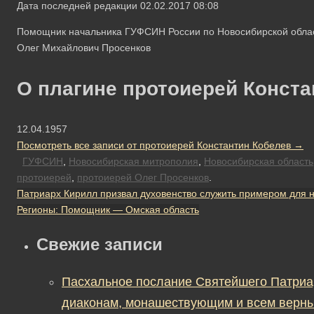
Дата последней редакции 02.02.2017 08:08
Помощник начальника ГУФСИН России по Новосибирской облас
Олег Михайлович Просенков
О плагине протоиерей Конста
12.04.1957
Посмотреть все записи от протоиерей Константин Кобелев
→
ГУФСИН
,
Новосибирская митрополия
,
Новосибирская область
протоиерей
,
протоиерей Олег Просенков
.
Патриарх Кирилл призвал духовенство служить примером для 
Регионы: Помощник — Омская область
Свежие записи
Пасхальное послание Святейшего Патриа
диаконам, монашествующим и всем верны