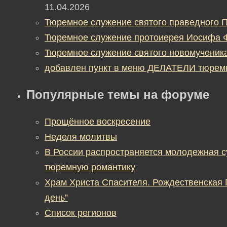
11.04.2026
Тюремное служение святого праведного П
Тюремное служение протоиерея Иосифа 
Тюремное служение святого новомученик
добавлен пункт в меню ДЕЛАТЕЛИ тюрем
Популярные темы на форуме
Прощённое воскресение
Неделя молитвы
В России распространяется молодежная 
тюремную романтику
Храм Христа Спасителя. Рождественская
день”
Список регионов