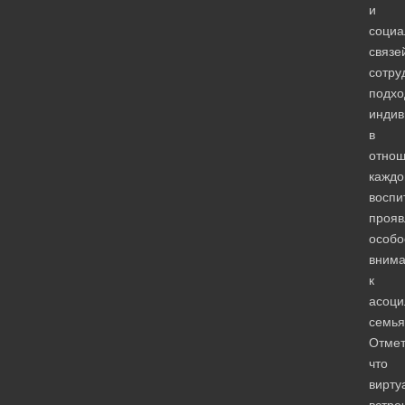
и
социа
связе
сотру
подхо
индив
в
отно
каждо
воспи
прояв
особо
вним
к
асоц
семь
Отмет
что
вирту
встре