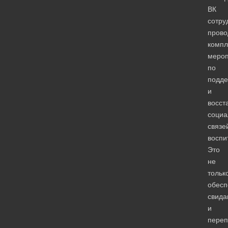
ВК
сотру
прово
компл
мероп
по
подд
и
восст
социа
связе
воспи
Это
не
тольк
обесп
свида
и
переп