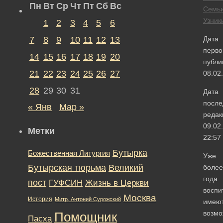
Пн
Вт
Ср
Чт
Пт
Сб
Вс
Семь
Узник
1
2
3
4
5
6
7
8
9
10
11
12
13
Дата
перво
14
15
16
17
18
19
20
публи
21
22
23
24
25
26
27
08.02
28
29
30
31
Дата
после
« Янв
Мар »
редак
09.02
Метки
22:57
Бутырка
Божественная Литургия
Уже
Бутырская тюрьма
Великий
более
года
пост
ГУФСИН
Жизнь в Церкви
воспи
Москва
История
Митр. Антоний Сурожский
имею
возмо
Помощник
Пасха