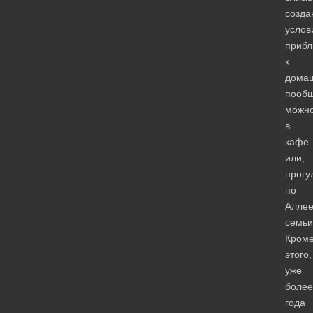
созда
услов
приб
к
дома
пообщ
можн
в
кафе
или,
прогу
по
Алле
семьи
Кром
этого,
уже
более
года