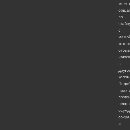
може
общат
по
скайп
с
мамой
котор
отбыв
наказ
в
друго
колон
Подо
практ
позво
несо
осуж
сохра
и