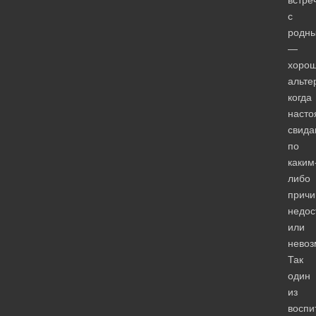
с
родн
—
хоро
альте
когда
наст
свида
по
каким
либо
прич
недос
или
невоз
Так
один
из
воспи