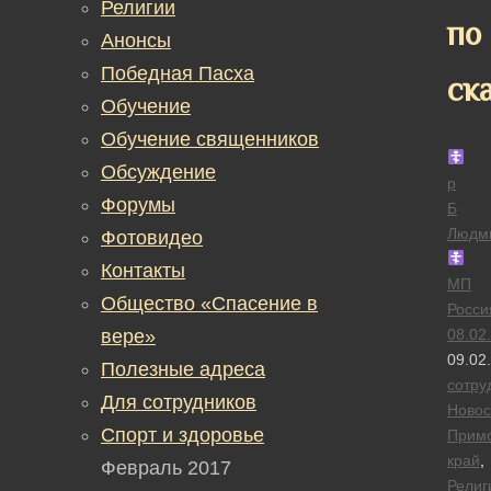
Религии
по
Анонсы
Победная Пасха
ск
Обучение
Обучение священников
Обсуждение
р
Форумы
Б
Людм
Фотовидео
Контакты
МП
Общество «Спасение в
Росси
вере»
08.02
09.02
Полезные адреса
сотру
Для сотрудников
Новос
Спорт и здоровье
Прим
край
,
Февраль 2017
Религ