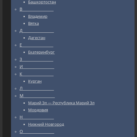
Башкортостан
В_________________
Владимир
Вятка
Д_________________
Дагестан
Е_________________
Екатеринбург
З_________________
И_________________
К_________________
Курган
Л_________________
М_________________
Марий Эл — Республика Марий Эл
Мордовия
Н_________________
Нижний Новгород
О_________________