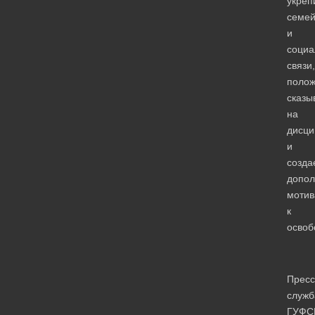
укреп
семе
и
социа
связи,
полож
сказы
на
дисци
и
созда
допол
моти
к
освоб
Пресс
служб
ГУФС