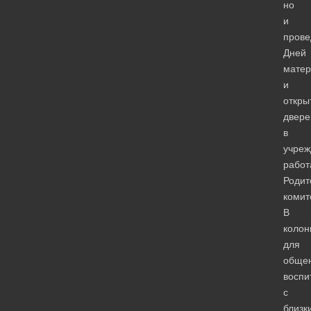
но
и
прове
Дней
матер
и
откры
двере
в
учреж
работ
Родит
комит
В
колон
для
обще
воспи
с
близк