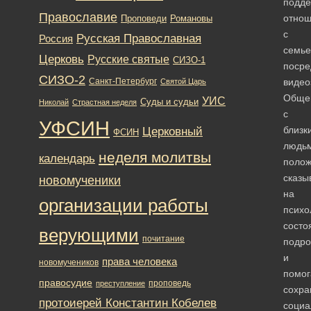
подде
Православие
отно
Романовы
Проповеди
с
Русская Православная
Россия
семье
Церковь
Русские святые
СИЗО-1
посре
СИЗО-2
Санкт-Петербург
видео
Святой Царь
Обще
УИС
Суды и судьи
Николай
Страстная неделя
с
УФСИН
близк
Церковный
ФСИН
людь
неделя молитвы
календарь
полож
сказы
новомученики
на
организации работы
психо
состо
верующими
почитание
подро
и
права человека
новомучеников
помог
правосудие
проповедь
преступление
сохра
протоиерей Константин Кобелев
социа