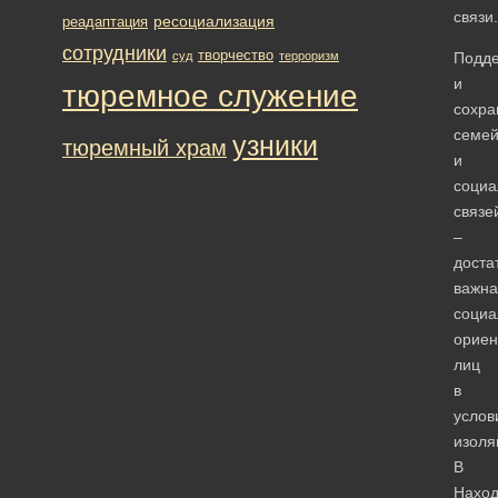
связи.
ресоциализация
реадаптация
сотрудники
творчество
суд
терроризм
Подд
и
тюремное служение
сохра
семе
узники
тюремный храм
и
социа
связе
–
доста
важна
социа
ориен
лиц
в
услов
изоля
В
Наход