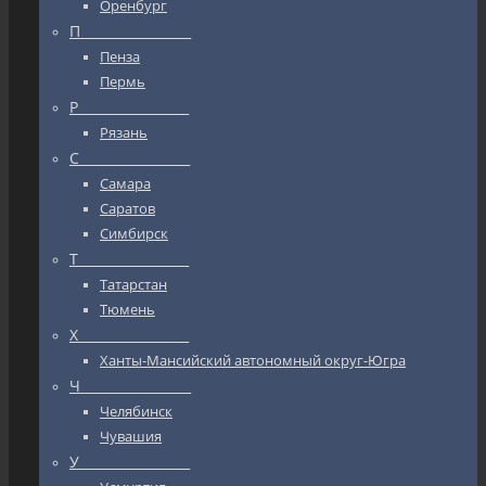
Оренбург
П_________________
Пенза
Пермь
Р_________________
Рязань
С_________________
Самара
Саратов
Симбирск
Т_________________
Татарстан
Тюмень
Х_________________
Ханты-Мансийский автономный округ-Югра
Ч_________________
Челябинск
Чувашия
У_________________