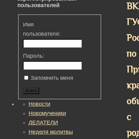
ВК
пользователей
ГУ
Имя
пользователя:
Ро
по
Пароль:
Пр
Запомнить меня
кр
Войти
об
Новости
Новомученики
с
ДЕЛАТЕЛИ
ро
Неделя молитвы