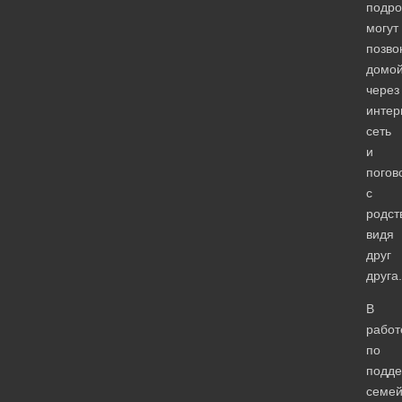
подро
могут
позво
домо
через
интер
сеть
и
погов
с
родст
видя
друг
друга.
В
работ
по
подде
семе