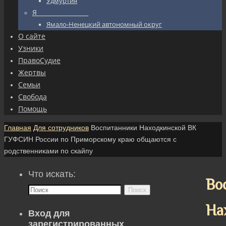
Удмуртия
Я_________________
Ямало-Ненецкий автономный округ
О сайте
Узники
ПравоСудие
Жертвы
Семьи
Свобода
Помощь
Главная
Для сотрудников
Воспитанники Находкинской ВК
ГУФСИН России по Приморскому краю общаются с
родственниками по скайпу
Что искать:
Во
Поиск
На
Вход для
зарегистрированных