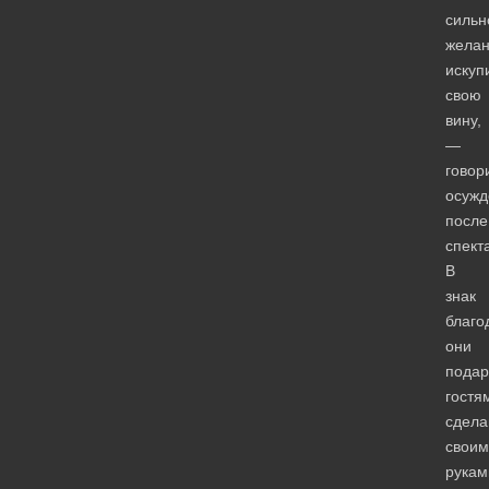
сильн
жела
искуп
свою
вину,
—
говор
осуж
после
спект
В
знак
благо
они
подар
гостя
сдел
своим
рукам