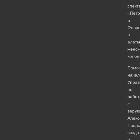
спект
«Пётр
и
Февр
в
алаты
женск
колон
Помо
начал
Управ
по
работ
с
веру
Алекс
Павло
созда
и