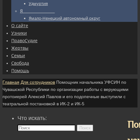
Удмуртия
Я_________________
Ямало-Ненецкий автономный округ
О сайте
Узники
ПравоСудие
Жертвы
Семьи
Свобода
Помощь
Главная
Для сотрудников
Помощник начальника УФСИН по
Чувашской Республики по организации работы с верующими
протоиерей Алексий Павлов и его подопечные выступили с
театральной постановкой в ИК-2 и ИК-5
Что искать:
По
Поиск