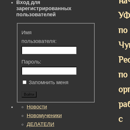
на
Вход для
зарегистрированных
У
пользователей
по
Имя
пользователя:
Чу
Ре
Пароль:
по
Запомнить меня
ор
Войти
ра
Новости
Новомученики
с
ДЕЛАТЕЛИ