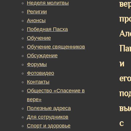
ве
Неделя молитвы
Религии
пр
Анонсы
Победная Пасха
Ал
Обучение
Па
Обучение священников
Обсуждение
и
Форумы
Фотовидео
ег
Контакты
Общество «Спасение в
по
вере»
вы
Полезные адреса
Для сотрудников
с
Спорт и здоровье