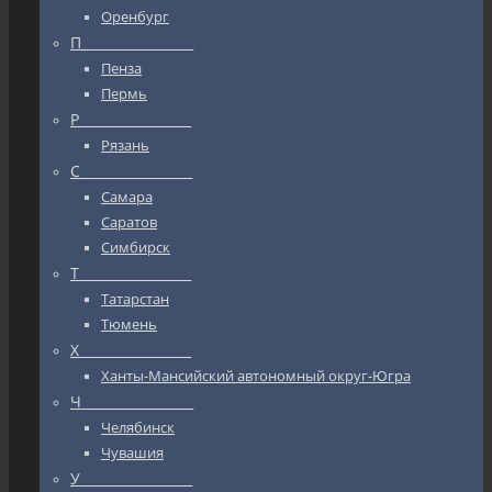
Оренбург
П_________________
Пенза
Пермь
Р_________________
Рязань
С_________________
Самара
Саратов
Симбирск
Т_________________
Татарстан
Тюмень
Х_________________
Ханты-Мансийский автономный округ-Югра
Ч_________________
Челябинск
Чувашия
У_________________