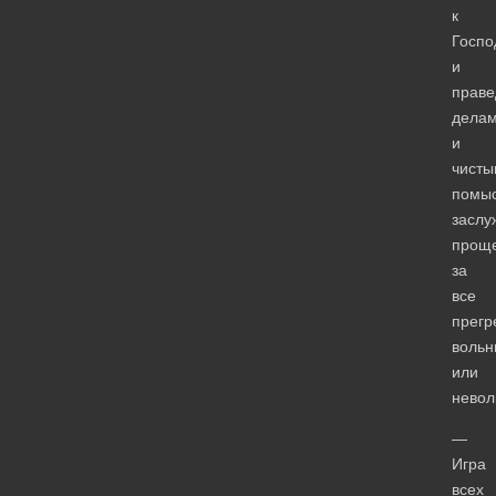
к
Госпо
и
прав
делам
и
чисты
помы
заслу
прощ
за
все
прегр
вольн
или
невол
—
Игра
всех