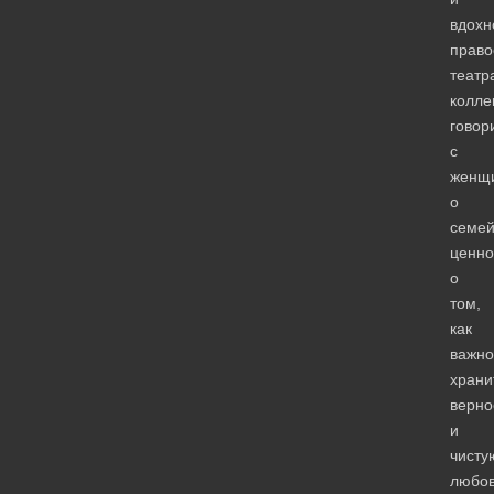
вдохн
право
театр
колле
говор
с
женщ
о
семе
ценно
о
том,
как
важно
храни
верно
и
чисту
любов