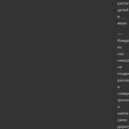
расти
детей
в
вере:
—
Кажд
из
нас
никог
не
поздн
раска
в
сове
греха
и
найти
свою
дорог