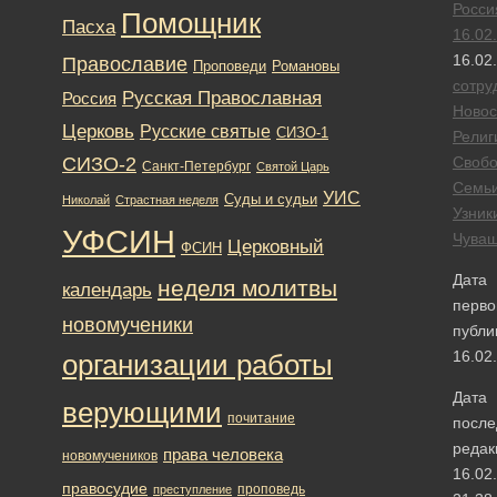
Росси
Помощник
Пасха
16.02
16.02
Православие
Романовы
Проповеди
сотру
Русская Православная
Россия
Новос
Церковь
Русские святые
СИЗО-1
Религ
СИЗО-2
Своб
Санкт-Петербург
Святой Царь
Семь
УИС
Суды и судьи
Николай
Страстная неделя
Узник
УФСИН
Чува
Церковный
ФСИН
Дата
неделя молитвы
календарь
перво
новомученики
публи
16.02
организации работы
Дата
верующими
почитание
после
редак
права человека
новомучеников
16.02
правосудие
проповедь
преступление