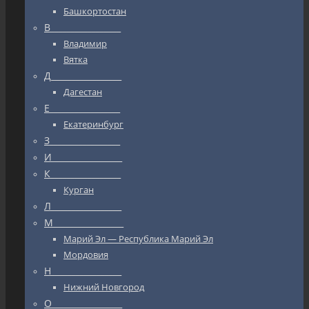
Башкортостан
В_________________
Владимир
Вятка
Д_________________
Дагестан
Е_________________
Екатеринбург
З_________________
И_________________
К_________________
Курган
Л_________________
М_________________
Марий Эл — Республика Марий Эл
Мордовия
Н_________________
Нижний Новгород
О_________________