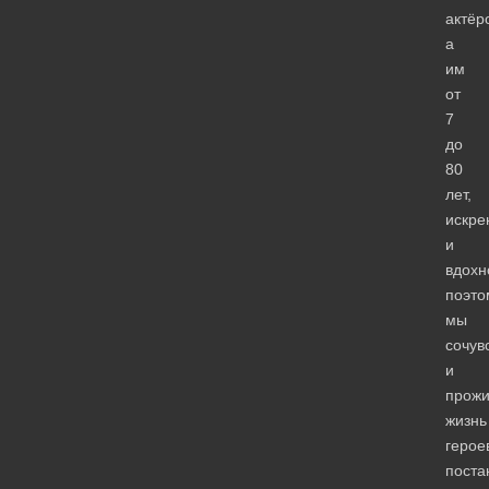
актёр
а
им
от
7
до
80
лет,
искре
и
вдохн
поэто
мы
сочув
и
прож
жизнь
герое
поста