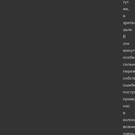
тут
же,
в
зрите
зале.
В
эти
мину
особе
сильн
пере
собст
ошибк
посту
прив
нас
в
колон
возни
очень