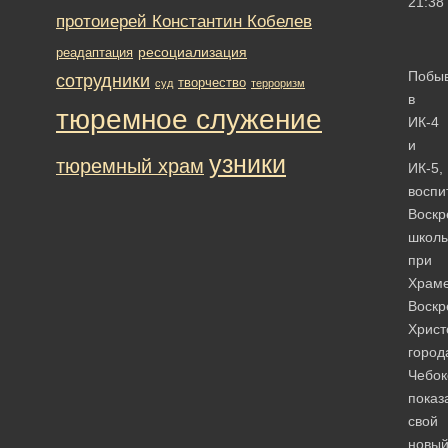
21:38
протоиерей Константин Кобелев
ресоциализация
реадаптация
Побы
сотрудники
творчество
суд
терроризм
в
тюремное служение
ИК-4
и
узники
тюремный храм
ИК-5,
воспи
Воскр
школ
при
Храм
Воскр
Христ
город
Чебок
показ
свой
новы