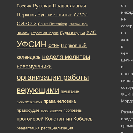
Русская Православная
он
Россия
никог
Церковь
Русские святые
СИЗО-1
не
СИЗО-2
Санкт-Петербург
Святой Царь
совер
УИС
но
Суды и судьи
Николай
Страстная неделя
зато
УФСИН
Церковный
ФСИН
в
чем
неделя молитвы
календарь
целик
новомученики
и
полно
организации работы
винов
сотру
верующими
почитание
ФСИ
права человека
Мордо
новомучеников
правосудие
проповедь
преступление
Разум
протоиерей Константин Кобелев
приде
время
ресоциализация
реадаптация
и