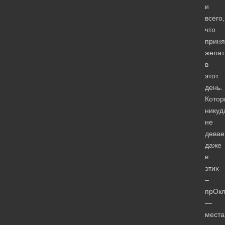
и
всего,
что
приня
желат
в
этот
день.
Котор
никуд
не
девае
даже
в
этих
–
прОкл
—
места