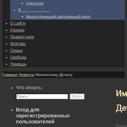
Удмуртия
Я_________________
Ямало-Ненецкий автономный округ
О сайте
Узники
ПравоСудие
Жертвы
Семьи
Свобода
Помощь
Главная
Новости
Имениннику Денису
Что искать:
Им
Поиск
Де
Вход для
зарегистрированных
пользователей
Редак