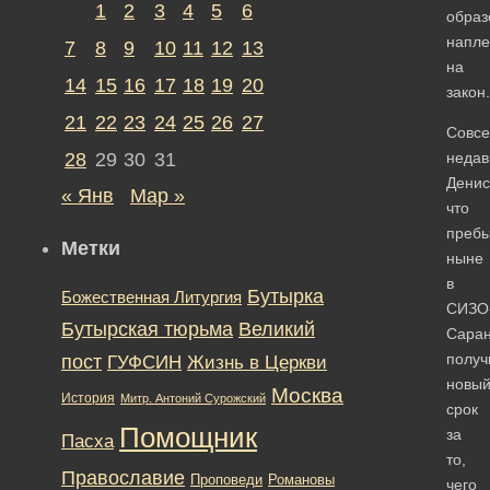
1
2
3
4
5
6
образ
напле
7
8
9
10
11
12
13
на
14
15
16
17
18
19
20
закон.
21
22
23
24
25
26
27
Совс
28
29
30
31
недав
Денис
« Янв
Мар »
что
пребы
Метки
ныне
в
Бутырка
Божественная Литургия
СИЗО
Бутырская тюрьма
Великий
Саран
получ
пост
ГУФСИН
Жизнь в Церкви
новы
Москва
История
Митр. Антоний Сурожский
срок
Помощник
за
Пасха
то,
Православие
Романовы
Проповеди
чего