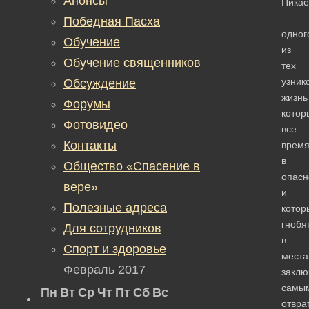
Анонсы
Пикае
–
Победная Пасха
одног
Обучение
из
Обучение священников
тех
узник
Обсуждение
жизнь
Форумы
котор
Фотовидео
все
Контакты
врем
в
Общество «Спасение в
опасн
вере»
и
Полезные адреса
котор
гнобя
Для сотрудников
в
Спорт и здоровье
места
Февраль 2017
заклю
самы
Пн
Вт
Ср
Чт
Пт
Сб
Вс
отвра