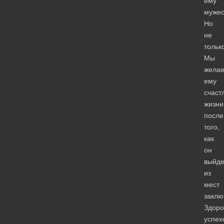
ему
мужес
Но
не
тольк
Мы
жела
ему
счаст
жизни
после
того,
как
он
выйде
из
мест
заклю
Здоро
успех