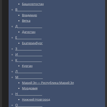
Башкортостан
В_________________
Владимир
Вятка
Д_________________
Дагестан
Е_________________
Екатеринбург
З_________________
И_________________
К_________________
Курган
Л_________________
М_________________
Марий Эл — Республика Марий Эл
Мордовия
Н_________________
Нижний Новгород
О_________________