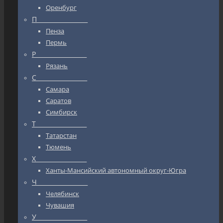
Оренбург
П_________________
Пенза
Пермь
Р_________________
Рязань
С_________________
Самара
Саратов
Симбирск
Т_________________
Татарстан
Тюмень
Х_________________
Ханты-Мансийский автономный округ-Югра
Ч_________________
Челябинск
Чувашия
У_________________