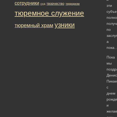
сотрудники
творчество
суд
терроризм
эти
тюремное служение
субъе
полно
узники
получ
тюремный храм
по
заслу
а
пока
Пока
мы
поздр
Денис
Пикае
с
днем
рожд
и
жела