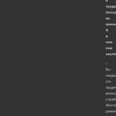
и
труд
похо
на
авиан
А
в
чем
они
закл
–
Во-
первы
это
трудн
воинс
служб
Жестк
рамки