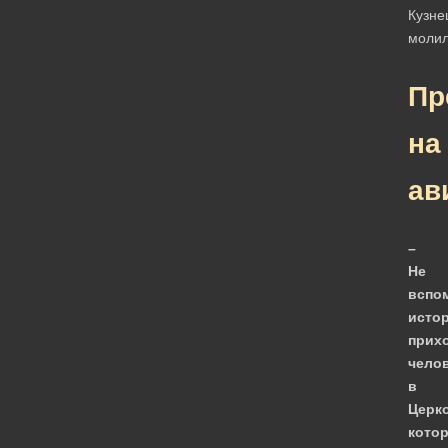
Пр
на
ав
–
Не
вспо
исто
прих
чело
в
Церк
кото