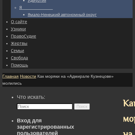
Удмуртия
Я_________________
Ямало-Ненецкий автономный округ
О сайте
Узники
ПравоСудие
Жертвы
Семьи
Свобода
Помощь
Главная
Новости
Как моряки на «Адмирале Кузнецове»
молились
Что искать:
Ка
Поиск
мо
Вход для
зарегистрированных
на
пользователей