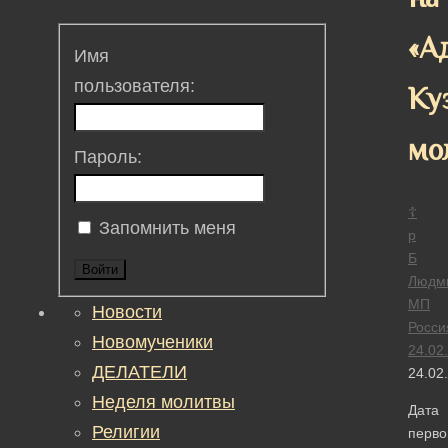
«А
Имя
пользователя:
Ку
мо
Пароль:
☦
Запомнить меня
р
Б
Войти
Людм
МП
Новости
Росси
Новомученики
24.02
ДЕЛАТЕЛИ
24.02
Неделя молитвы
Дата
Религии
перво