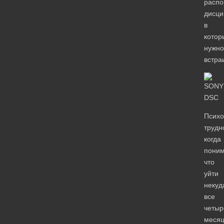
распо
дисци
в
котор
нужно
встра
Психо
трудн
когда
поним
что
уйти
некуд
все
четыр
меся