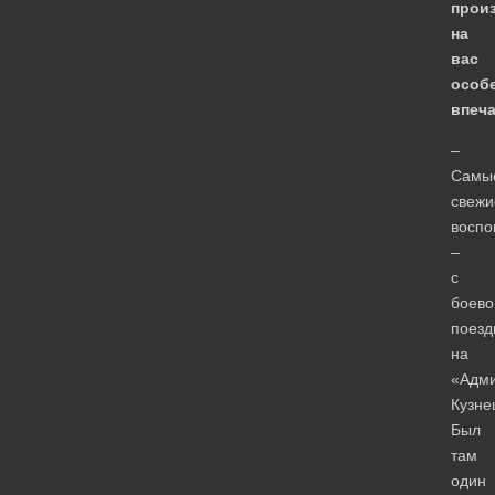
прои
на
вас
особ
впеч
–
Самы
свежи
воспо
–
с
боево
поезд
на
«Адм
Кузне
Был
там
один