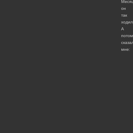
Меся
он
так
ходил
А
потом
сказа
мне: