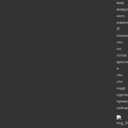
мир
вокру
него
измен
Я
понял
что
он
готов
крест
и
что
это
надо
сдела
прям
сейча