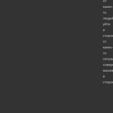
от
каких-
то
люде
уйти
в
сторо
от
каких-
то
ситуа
совер
мане
в
сторо