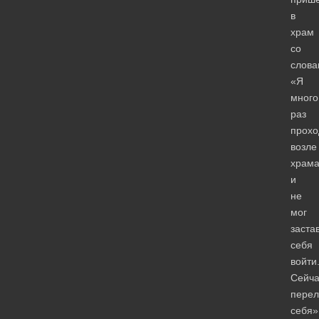
в
храм
со
слова
«Я
много
раз
прохо
возле
храм
и
не
мог
заста
себя
войти
Сейча
пере
себя»