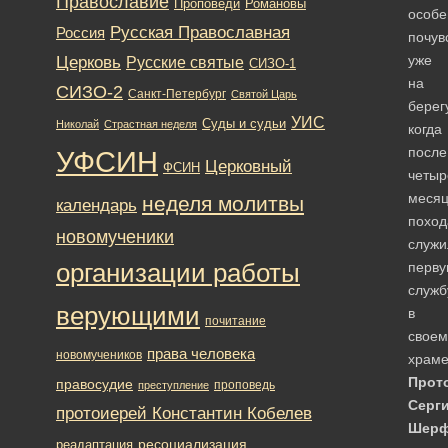
Православие
Романовы
Проповеди
особе
Русская Православная
Россия
почув
Церковь
уже
Русские святые
СИЗО-1
на
СИЗО-2
Санкт-Петербург
Святой Царь
берег
УИС
Суды и судьи
Николай
Страстная неделя
когда
после
УФСИН
Церковный
ФСИН
четыр
месяц
неделя молитвы
календарь
поход
новомученики
служи
организации работы
перв
служб
верующими
в
почитание
своем
права человека
новомучеников
храме
Прот
правосудие
проповедь
преступление
Серг
протоиерей Константин Кобелев
Шерф
ресоциализация
реадаптация