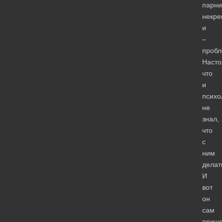
парни
некр
и
–
пробл
Насто
что
и
психо
не
знал,
что
с
ним
делат
И
вот
он
сам
приш