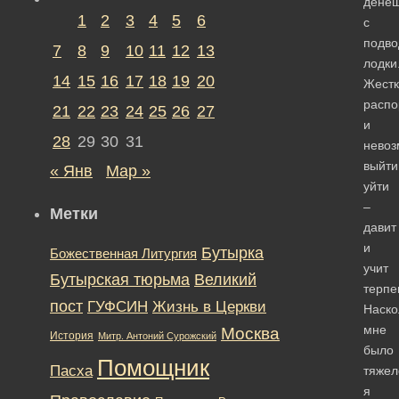
дене
1
2
3
4
5
6
с
подво
7
8
9
10
11
12
13
лодки
14
15
16
17
18
19
20
Жестк
распо
21
22
23
24
25
26
27
и
28
29
30
31
невоз
выйти
« Янв
Мар »
уйти
–
Метки
давит
и
Бутырка
Божественная Литургия
учит
Бутырская тюрьма
Великий
терпе
пост
ГУФСИН
Жизнь в Церкви
Наско
мне
Москва
История
Митр. Антоний Сурожский
было
Помощник
Пасха
тяжел
я