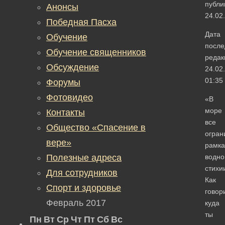
публи
Анонсы
24.02
Победная Пасха
Дата
Обучение
после
Обучение священников
редак
Обсуждение
24.02
01:35
Форумы
Фотовидео
«В
море
Контакты
все
Общество «Спасение в
огран
вере»
рамк
Полезные адреса
водно
стихи
Для сотрудников
Как
Спорт и здоровье
говор
Февраль 2017
куда
ты
Пн
Вт
Ср
Чт
Пт
Сб
Вс