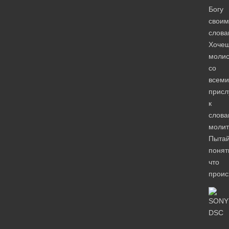
Богу
своим
слова
Хочеш
молис
со
всеми
присл
к
слова
молит
Пыта
понят
что
проис