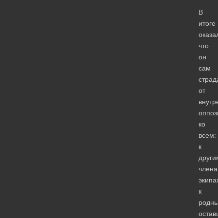
В
итоге
оказа
что
он
сам
страд
от
внутр
оппоз
ко
всем:
к
други
член
экипа
к
родны
остав