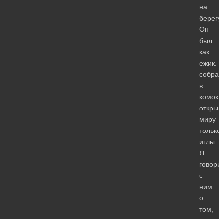
на
берег
Он
был
как
ежик,
собра
в
комок
откры
миру
тольк
иглы.
Я
говор
с
ним
о
том,