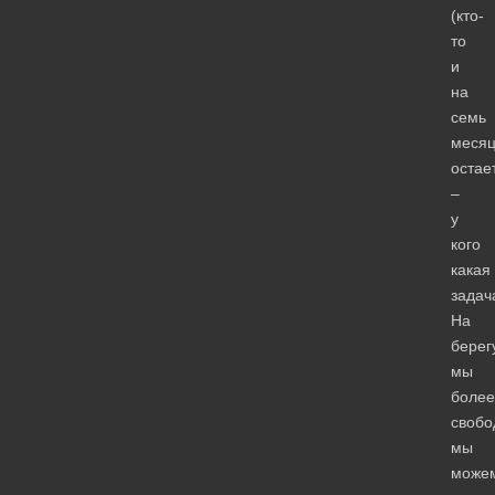
(кто-
то
и
на
семь
месяц
остае
–
у
кого
какая
задач
На
берег
мы
более
свобо
мы
може