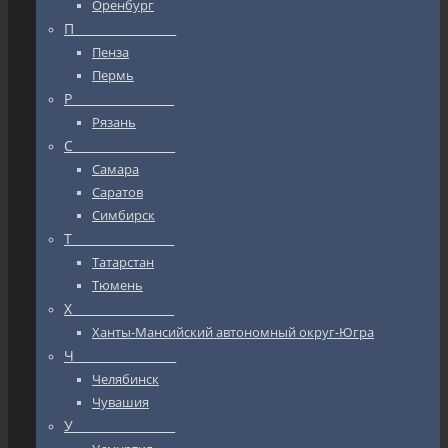
Оренбург
П_________________
Пенза
Пермь
Р_________________
Рязань
С_________________
Самара
Саратов
Симбирск
Т_________________
Татарстан
Тюмень
Х_________________
Ханты-Мансийский автономный округ-Югра
Ч_________________
Челябинск
Чувашия
У_________________