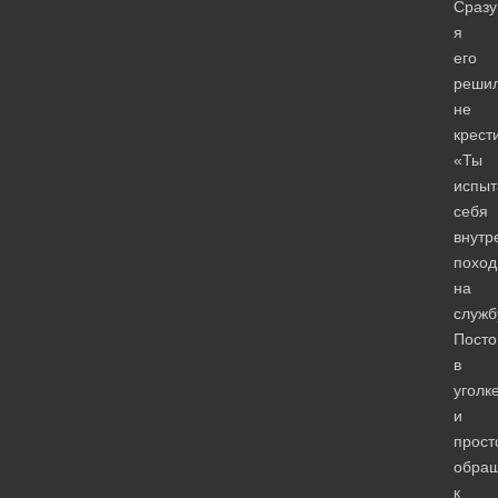
Сразу
я
его
реши
не
крести
«Ты
испыт
себя
внутр
поход
на
служб
Посто
в
уголк
и
прост
обра
к