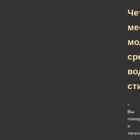
Че
ме
мо
ср
во
ст
–
Вы
гово
о
тягот