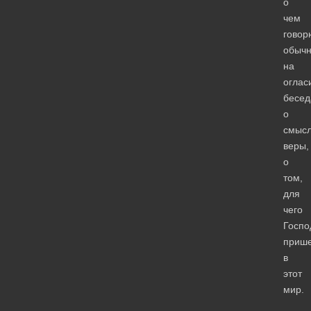
о
чем
говор
обыч
на
оглас
бесед
о
смыс
веры,
о
том,
для
чего
Госпо
приш
в
этот
мир.