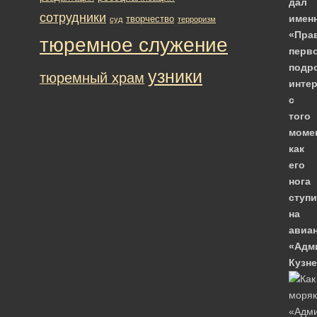
дал
сотрудники
имен
творчество
суд
терроризм
«Пра
тюремное служение
перв
подр
узники
тюремный храм
инте
с
того
момен
как
его
нога
ступ
на
авиа
«Адм
Кузне