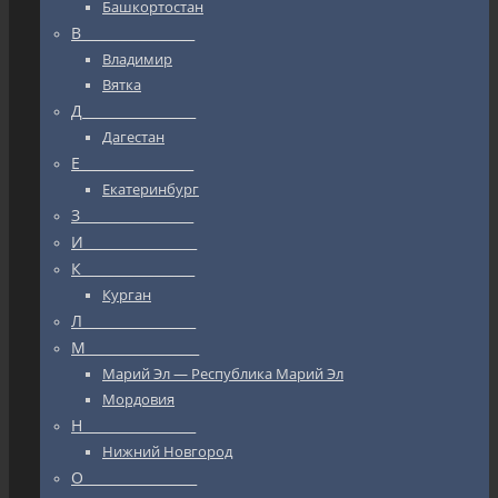
Башкортостан
В_________________
Владимир
Вятка
Д_________________
Дагестан
Е_________________
Екатеринбург
З_________________
И_________________
К_________________
Курган
Л_________________
М_________________
Марий Эл — Республика Марий Эл
Мордовия
Н_________________
Нижний Новгород
О_________________