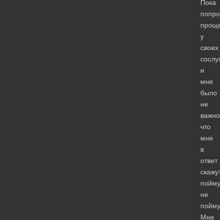
Пока
попро
прощ
у
своих
сослу
и
мне
было
не
важно
что
мне
в
ответ
скажу
пойму
не
пойму
Мне