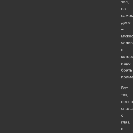
зол,
на
само
деле
–
мужес
челов
с
котор
надо
брать
приме
Вот
так,
пелен
спала
с
глаз,
и