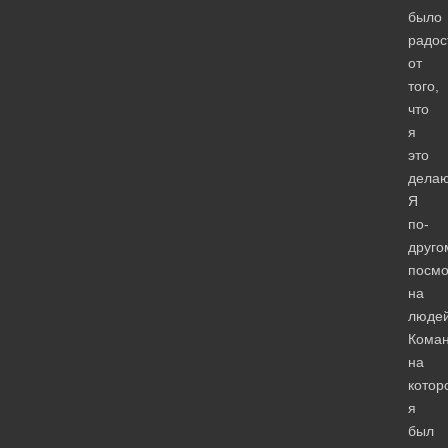
было
радос
от
того,
что
я
это
делаю
Я
по-
друго
посмо
на
людей
Коман
на
котор
я
был