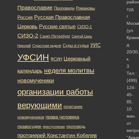
райо
Православие
Романовы
Проповеди
суд
г.
Русская Православная
Россия
Моск
Церковь
Русские святые
СИЗО-1
(ул.
СИЗО-2
Санкт-Петербург
Святой Царь
Кржиж
д.
УИС
Суды и судьи
Николай
Страстная неделя
20/30,
УФСИН
Церковный
к.
ФСИН
3.
неделя молитвы
календарь
Тел.:
новомученики
(499)
124-
организации работы
45-
85.
верующими
почитание
10
мин.
права человека
новомучеников
от
правосудие
проповедь
преступление
метро
протоиерей Константин Кобелев
“Акад