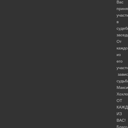
Вас
приня
участ
в
судеб
засед
От
каждо
из
его
участ
завис
судьб
Макс
Хохло
ОТ
КАЖД
ИЗ
ВАС!
Благо