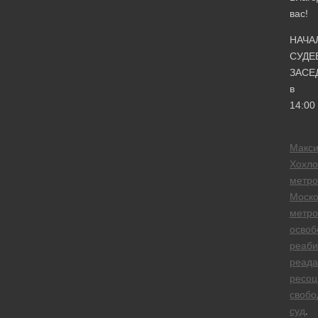
вас!
НАЧА
СУДЕ
ЗАСЕ
в
14:00
Макс
Хохло
метро
Моско
метро
освоб
реаби
реада
ресоц
свобо
суд
.