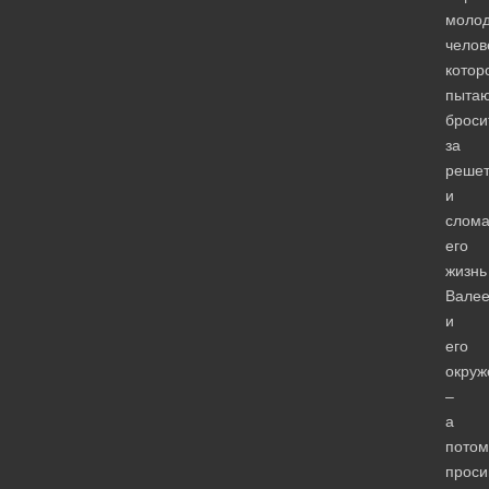
молод
челов
котор
пытаю
броси
за
решет
и
слома
его
жизнь
Валее
и
его
окруж
–
а
потом
прос