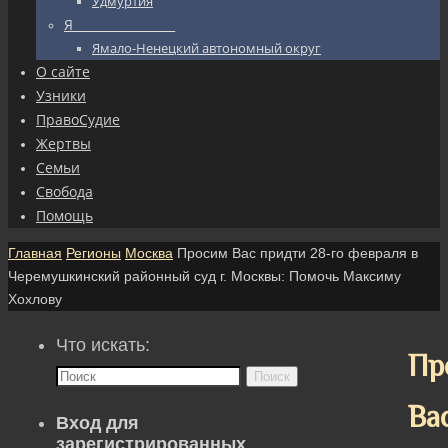
Удмуртия
Я_________________
Ямало-Ненецкий автономный округ
О сайте
Узники
ПравоСудие
Жертвы
Семьи
Свобода
Помощь
Главная
Регионы
Москва
Просим Вас придти 28-го февраля в
Черемушкинский районный суд г. Москвы: Помочь Максиму
Хохлову
Что искать:
Пр
Поиск
Ва
Вход для
зарегистрированных