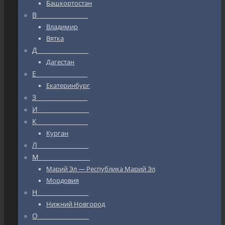
Башкортостан
В_________________
Владимир
Вятка
Д_________________
Дагестан
Е_________________
Екатеринбург
З_________________
И_________________
К_________________
Курган
Л_________________
М_________________
Марий Эл — Республика Марий Эл
Мордовия
Н_________________
Нижний Новгород
О_________________