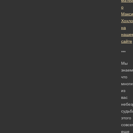
мате
о
Макс
Хохло
на
наше
сайте
***
Мы
знаем
что
мног
из
вас
небез
судьб
этого
совсе
еще