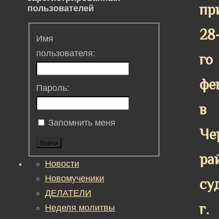
пр
пользователей
28
Имя
пользователя:
го
фе
Пароль:
в
Запомнить меня
Че
Войти
ра
Новости
Новомученики
су
ДЕЛАТЕЛИ
г.
Неделя молитвы