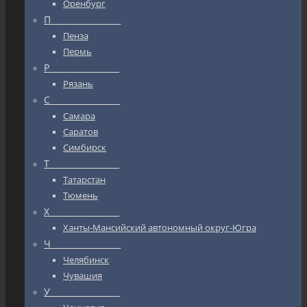
Оренбург
П_________________
Пенза
Пермь
Р_________________
Рязань
С_________________
Самара
Саратов
Симбирск
Т_________________
Татарстан
Тюмень
Х_________________
Ханты-Мансийский автономный округ-Югра
Ч_________________
Челябинск
Чувашия
У_________________