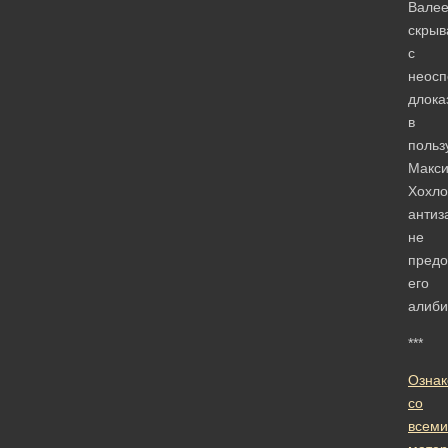
Валее
скры
с
неос
длока
в
польз
Макс
Хохло
антиз
не
пред
его
алиби
***
Ознак
со
всеми