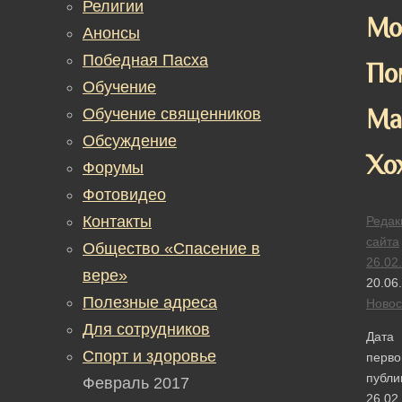
Религии
Мо
Анонсы
Победная Пасха
По
Обучение
Ма
Обучение священников
Обсуждение
Хо
Форумы
Фотовидео
Контакты
Редак
сайта
Общество «Спасение в
26.02
вере»
20.06
Полезные адреса
Новос
Для сотрудников
Дата
Спорт и здоровье
перво
публи
Февраль 2017
26.02