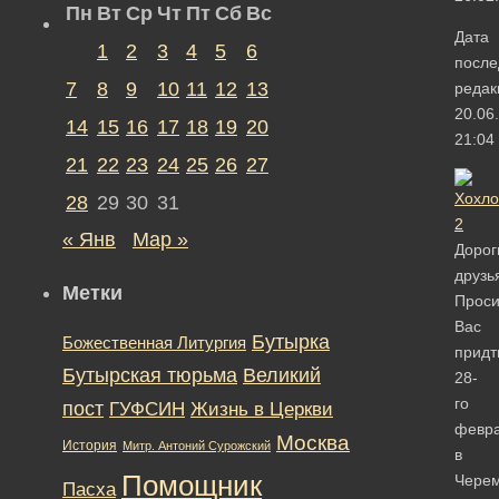
Пн
Вт
Ср
Чт
Пт
Сб
Вс
Дата
1
2
3
4
5
6
после
7
8
9
10
11
12
13
редак
20.06
14
15
16
17
18
19
20
21:04
21
22
23
24
25
26
27
28
29
30
31
« Янв
Мар »
Дорог
друзь
Метки
Прос
Вас
Бутырка
Божественная Литургия
придт
Бутырская тюрьма
Великий
28-
го
пост
ГУФСИН
Жизнь в Церкви
февр
Москва
История
Митр. Антоний Сурожский
в
Помощник
Черем
Пасха