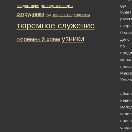
где
ресоциализация
реадаптация
будет
сотрудники
творчество
суд
терроризм
рассм
тюремное служение
очере
безза
узники
тюремный храм
дело
по
прод
меры
пресе
Макс
Хохло
—
абсол
невин
моло
челов
прес
следо