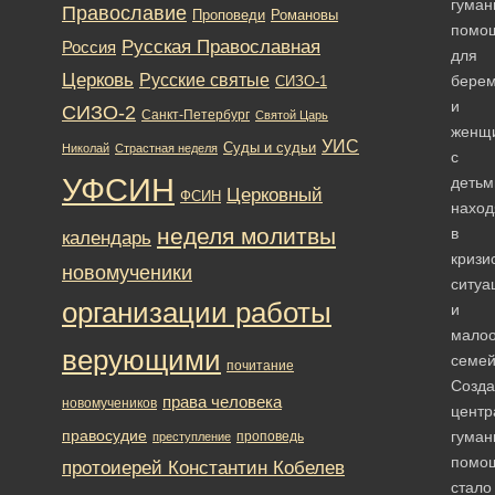
гуман
Православие
Романовы
Проповеди
помо
Русская Православная
Россия
для
Церковь
Русские святые
бере
СИЗО-1
и
СИЗО-2
Санкт-Петербург
Святой Царь
женщ
УИС
Суды и судьи
Николай
Страстная неделя
с
УФСИН
детьм
Церковный
ФСИН
нахо
неделя молитвы
в
календарь
кризи
новомученики
ситуа
организации работы
и
мало
верующими
семей
почитание
Созда
права человека
новомучеников
центр
правосудие
гуман
проповедь
преступление
помо
протоиерей Константин Кобелев
стало