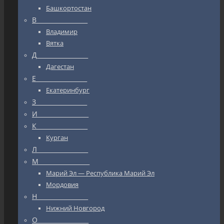
Башкортостан
В_________________
Владимир
Вятка
Д_________________
Дагестан
Е_________________
Екатеринбург
З_________________
И_________________
К_________________
Курган
Л_________________
М_________________
Марий Эл — Республика Марий Эл
Мордовия
Н_________________
Нижний Новгород
О_________________