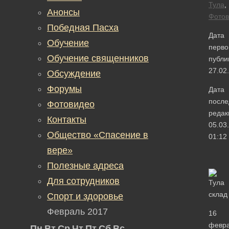
Тула
,
Анонсы
Фотов
Победная Пасха
Дата
Обучение
перво
Обучение священников
публи
27.02
Обсуждение
Форумы
Дата
после
Фотовидео
редак
Контакты
05.03
Общество «Спасение в
01:12
вере»
Полезные адреса
Для сотрудников
Спорт и здоровье
Февраль 2017
16
февр
Пн
Вт
Ср
Чт
Пт
Сб
Вс