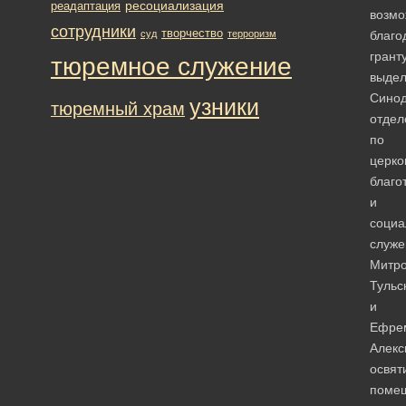
ресоциализация
реадаптация
возм
сотрудники
творчество
суд
терроризм
благо
гранту
тюремное служение
выде
Сино
узники
тюремный храм
отдел
по
церко
благо
и
социа
служе
Митро
Тульс
и
Ефре
Алекс
освят
поме