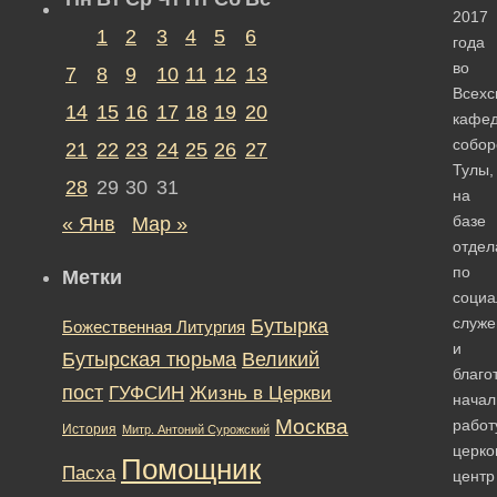
2017
1
2
3
4
5
6
года
во
7
8
9
10
11
12
13
Всехс
14
15
16
17
18
19
20
кафе
собор
21
22
23
24
25
26
27
Тулы,
28
29
30
31
на
базе
« Янв
Мар »
отдел
по
Метки
социа
служ
Бутырка
Божественная Литургия
и
Бутырская тюрьма
Великий
благо
пост
ГУФСИН
Жизнь в Церкви
начал
Москва
работ
История
Митр. Антоний Сурожский
церко
Помощник
Пасха
центр