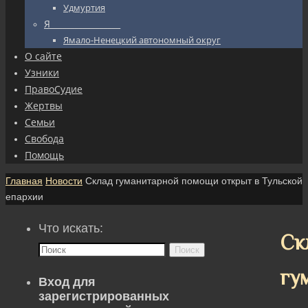
Удмуртия
Я_________________
Ямало-Ненецкий автономный округ
О сайте
Узники
ПравоСудие
Жертвы
Семьи
Свобода
Помощь
Главная
Новости
Склад гуманитарной помощи открыт в Тульской
епархии
Что искать:
Ск
Поиск
гу
Вход для
зарегистрированных