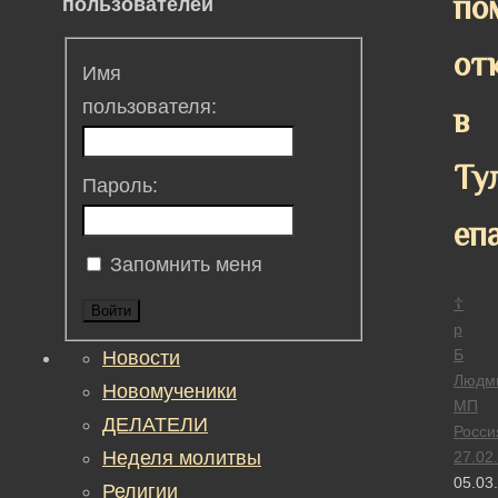
по
пользователей
от
Имя
пользователя:
в
Ту
Пароль:
еп
Запомнить меня
☦
Войти
р
Б
Новости
Людм
Новомученики
МП
ДЕЛАТЕЛИ
Росси
Неделя молитвы
27.02
05.03
Религии