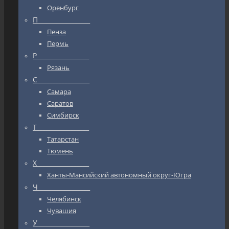
Оренбург
П_________________
Пенза
Пермь
Р_________________
Рязань
С_________________
Самара
Саратов
Симбирск
Т_________________
Татарстан
Тюмень
Х_________________
Ханты-Мансийский автономный округ-Югра
Ч_________________
Челябинск
Чувашия
У_________________