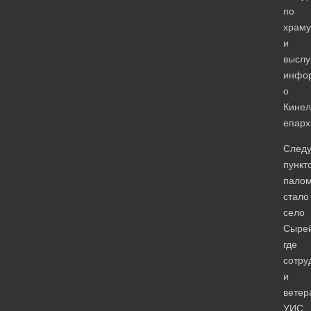
по
храму
и
высл
инфо
о
Кинел
епарх
След
пункт
палом
стало
село
Сырей
где
сотру
и
ветер
УИС