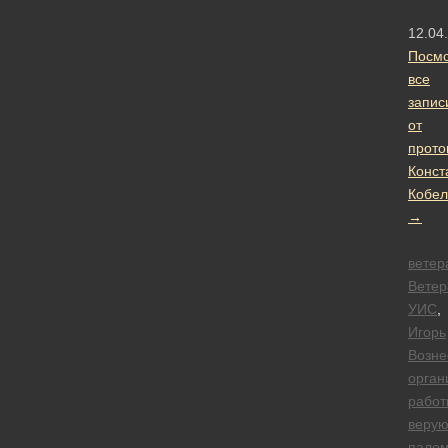
12.04
Посмо
все
запис
от
прото
Конст
Кобел
→
ветер
Вете
УИС
,
Игорь
Возне
орган
работ
веру
палом