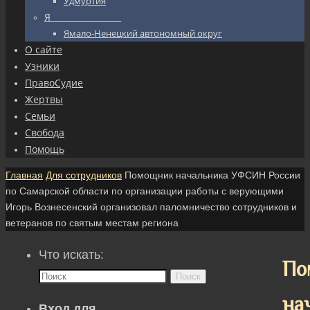
Удмуртия
Я_________________
Ямало-Ненецкий автономный округ
О сайте
Узники
ПравоСудие
Жертвы
Семьи
Свобода
Помощь
Главная
Для сотрудников
Помощник начальника УФСИН России
по Самарской области по организации работы с верующими
Игорь Вознесенский организовал паломничество сотрудников и
ветеранов по святым местам региона
Что искать:
По
Поиск
на
Вход для