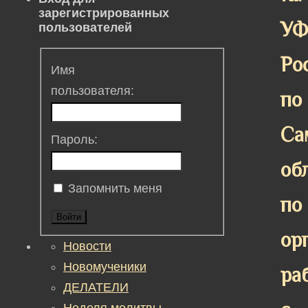
зарегистрированных
У
пользователей
Ро
Имя
пользователя:
по
Са
Пароль:
об
Запомнить меня
по
Войти
ор
Новости
Новомученики
ра
ДЕЛАТЕЛИ
Неделя молитвы