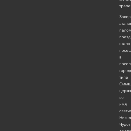
трапе
Заве
этапо
палом
поезд
стало
посе
в
посел
город
типа
Смыш
церкв
во
имя
святи
Никол
Чудот
омов