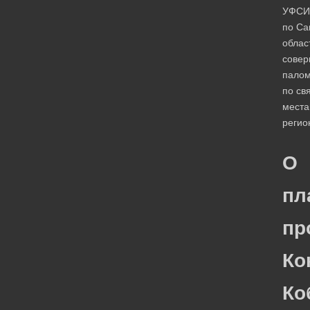
О
пл
пр
Ко
Ко