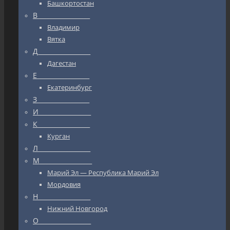
Башкортостан
В_________________
Владимир
Вятка
Д_________________
Дагестан
Е_________________
Екатеринбург
З_________________
И_________________
К_________________
Курган
Л_________________
М_________________
Марий Эл — Республика Марий Эл
Мордовия
Н_________________
Нижний Новгород
О_________________