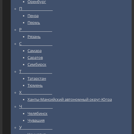
Оренбург
П_________________
Пенза
Пермь
Р_________________
Рязань
С_________________
Самара
Саратов
Симбирск
Т_________________
Татарстан
Тюмень
Х_________________
Ханты-Мансийский автономный округ-Югра
Ч_________________
Челябинск
Чувашия
У_________________