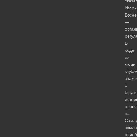
сказа
Игорь
Возне
—
орган
регул
В
ходе
их
люди
глубж
знако
с
богат
истор
право
на
Сама
земле
прио