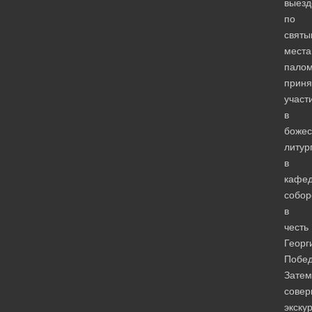
выез
по
святы
мест
палом
приня
участ
в
божес
литур
в
кафе
собор
в
честь
Георг
Побед
Затем
сове
экску