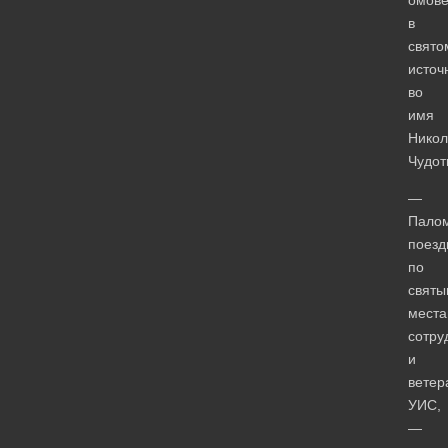
в
свято
источ
во
имя
Никол
Чудот
—
Палом
поезд
по
святы
мест
сотру
и
ветер
УИС,
—