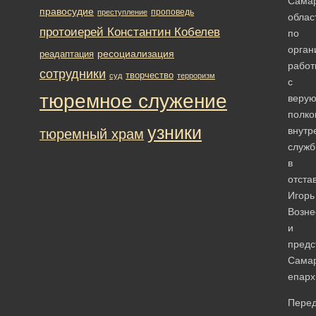
Сама
правосудие
проповедь
преступление
облас
протоиерей Константин Кобелев
по
орган
ресоциализация
реадаптация
работ
сотрудники
творчество
суд
терроризм
с
тюремное служение
веру
полко
узники
внутр
тюремный храм
служ
в
отста
Игорь
Возне
и
предс
Сама
епарх
Пере