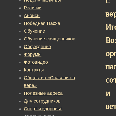
с
Религии
ве
Анонсы
Победная Пасха
Иг
Обучение
Во
Обучение священников
Обсуждение
ор
Форумы
Фотовидео
па
Контакты
Общество «Спасение в
со
вере»
и
Полезные адреса
Для сотрудников
ве
Спорт и здоровье