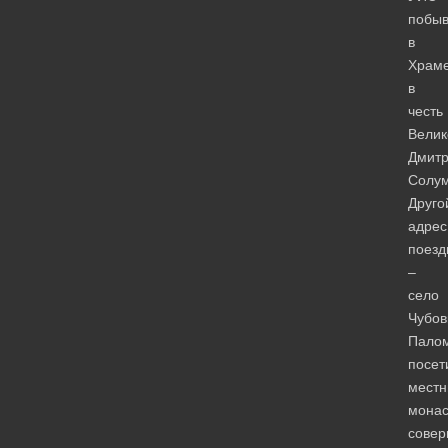
побы
в
Храм
в
честь
Велик
Дмит
Солум
Друго
адрес
поезд
–
село
Чубов
Пало
посет
мест
монас
сове