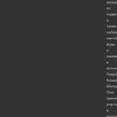
экску
по
подво
а
также
набор
свято
воды
и
омов
в
источ
Покро
Божь
Матер
Они
приня
участ
в
монас