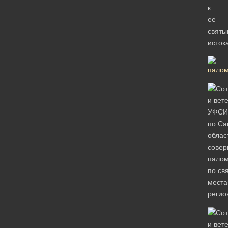
к
ее
святы
исток