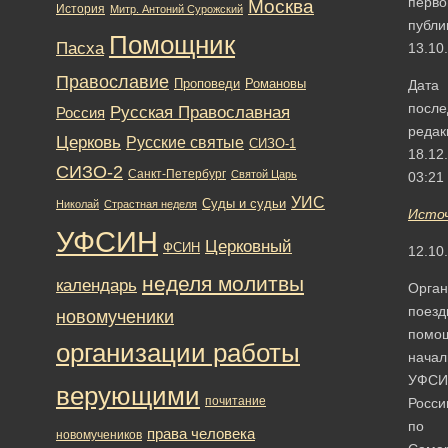
перво
Москва
История
Митр. Антоний Сурожский
публи
Помощник
Пасха
13.10
Православие
Романовы
Проповеди
Дата
после
Русская Православная
Россия
редак
Церковь
Русские святые
СИЗО-1
18.12
СИЗО-2
Санкт-Петербург
Святой Царь
03:21
УИС
Суды и судьи
Николай
Страстная неделя
Исто
УФСИН
Церковный
ФСИН
12.10
неделя молитвы
календарь
Орган
поезд
новомученики
помо
организации работы
начал
УФСИ
верующими
почитание
Росси
по
права человека
новомучеников