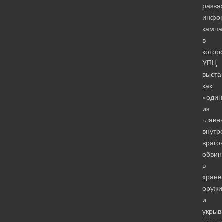
развя
инфо
кампа
в
котор
УПЦ
выста
как
«один
из
главн
внутр
враго
обвин
в
хране
оружи
и
укрыв