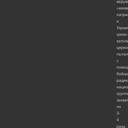
веру
«киев
патри
и
Украи
греко-
катол
церко
пытал
с
помо
бойцо
радик
нацио
групп
захва
по
3-
4
раза.