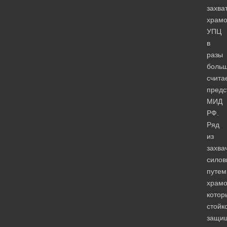
захва
храмо
УПЦ
в
разы
больш
счита
предс
МИД
РФ.
Ряд
из
захва
силов
путем
храмо
котор
стойк
защи