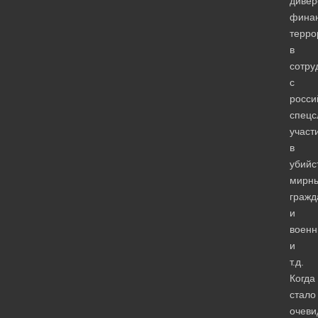
дивер
фина
терро
в
сотру
с
росси
спецс
участ
в
убийс
мирн
гражд
и
военн
и
т.д.
Когда
стало
очеви