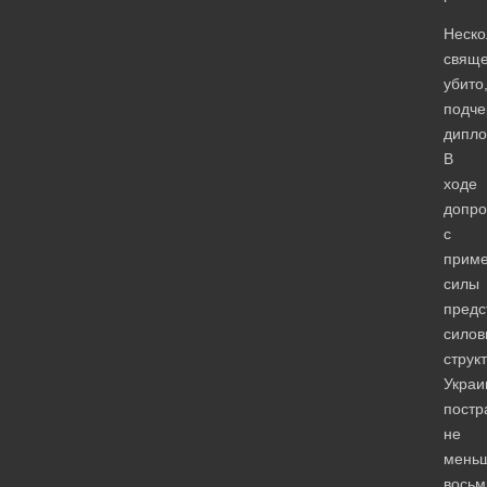
Неско
свяще
убито
подче
дипло
В
ходе
допро
с
прим
силы
предс
силов
струк
Украи
постр
не
мень
восьм