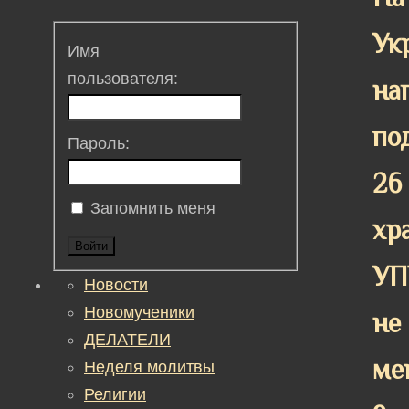
Ук
Имя
пользователя:
на
по
Пароль:
26
Запомнить меня
хр
Войти
УП
Новости
Новомученики
не
ДЕЛАТЕЛИ
ме
Неделя молитвы
Религии