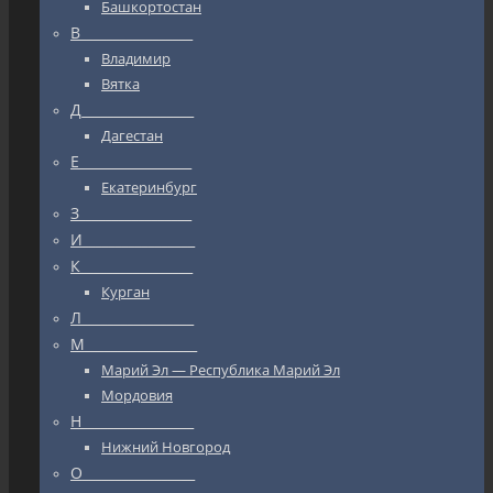
Башкортостан
В_________________
Владимир
Вятка
Д_________________
Дагестан
Е_________________
Екатеринбург
З_________________
И_________________
К_________________
Курган
Л_________________
М_________________
Марий Эл — Республика Марий Эл
Мордовия
Н_________________
Нижний Новгород
О_________________