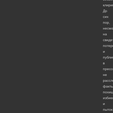
клири
До
сих
пор,
несмо
на
свиде
потер
и
публи
в
пресс
не
рассл
факт
похищ
избие
и
пыток