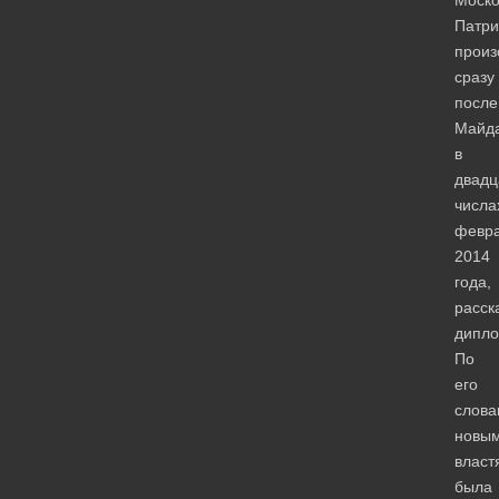
Патри
прои
сразу
после
Майд
в
двадц
числа
февр
2014
года,
расск
дипло
По
его
слова
новы
власт
была