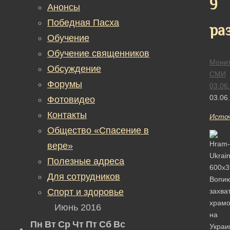
9
Анонсы
Победная Пасха
ра
Обучение
Обучение священников
Монит
Обсуждение
СМИ
Форумы
03.06
03.06
Фотовидео
Контакты
Исто
Общество «Спасение в
вере»
Полезные адреса
Для сотрудников
Вопи
Спорт и здоровье
захва
храмо
Июнь 2016
на
Пн
Вт
Ср
Чт
Пт
Сб
Вс
Украи