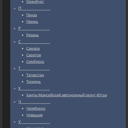
Оренбург
П_________________
Пенза
Пермь
Р_________________
Рязань
С_________________
Самара
Саратов
Симбирск
Т_________________
Татарстан
Тюмень
Х_________________
Ханты-Мансийский автономный округ-Югра
Ч_________________
Челябинск
Чувашия
У_________________