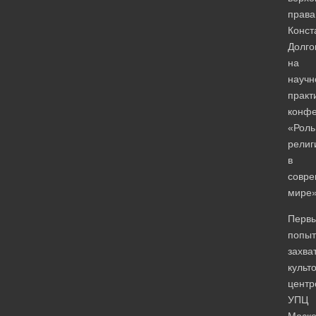
права
Конст
Долго
на
научн
практ
конф
«Роль
религ
в
совр
мире»
Перв
попыт
захва
культ
центр
УПЦ
Моско