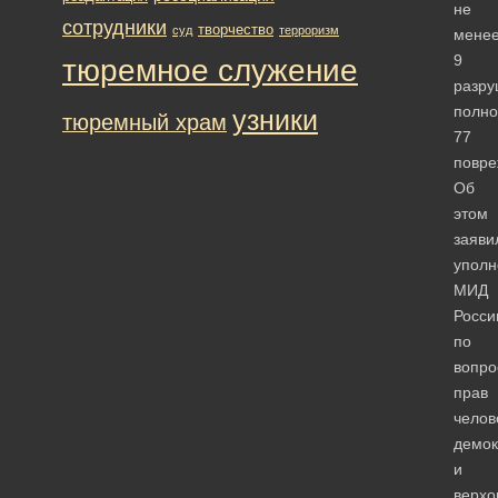
не
сотрудники
творчество
суд
терроризм
мене
9
тюремное служение
разр
полно
узники
тюремный храм
77
повре
Об
этом
заяви
упол
МИД
Росси
по
вопро
прав
челов
демок
и
верхо