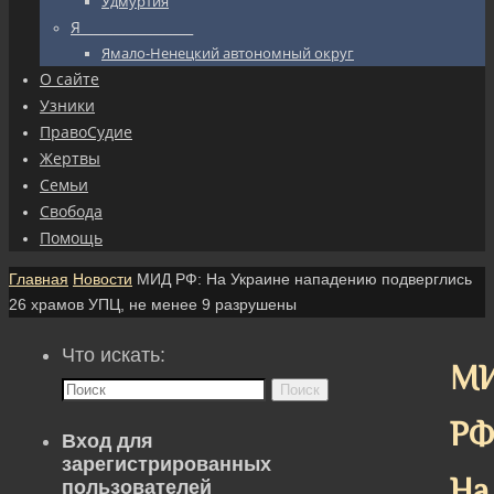
Удмуртия
Я_________________
Ямало-Ненецкий автономный округ
О сайте
Узники
ПравоСудие
Жертвы
Семьи
Свобода
Помощь
Главная
Новости
МИД РФ: На Украине нападению подверглись
26 храмов УПЦ, не менее 9 разрушены
Что искать:
М
Поиск
РФ
Вход для
зарегистрированных
На
пользователей