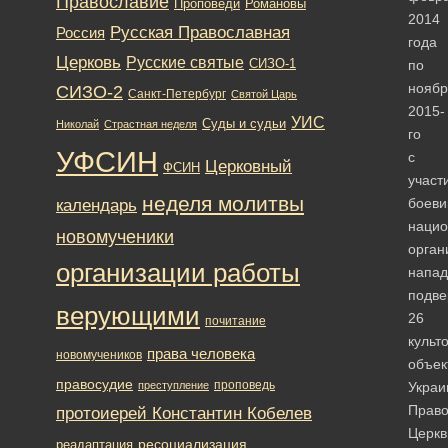
Православие
Романовы
Проповеди
2014
Русская Православная
Россия
года
Церковь
Русские святые
СИЗО-1
по
ноябр
СИЗО-2
Санкт-Петербург
Святой Царь
2015-
УИС
Суды и судьи
Николай
Страстная неделя
го
УФСИН
с
Церковный
ФСИН
участ
неделя молитвы
боеви
календарь
нацио
новомученики
орган
организации работы
напа
подве
верующими
26
почитание
культ
права человека
новомучеников
объек
правосудие
проповедь
преступление
Украи
Право
протоиерей Константин Кобелев
Церкв
ресоциализация
реадаптация