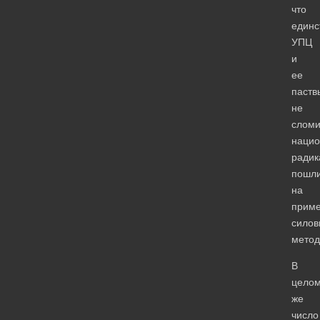
что
единс
УПЦ
и
ее
паств
не
сломи
нацио
радик
пошл
на
прим
силов
метод
В
цело
же
число