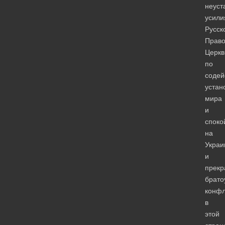
неуст
усили
Русск
Право
Церкв
по
содей
устан
мира
и
споко
на
Украи
и
прек
брато
конфл
в
этой