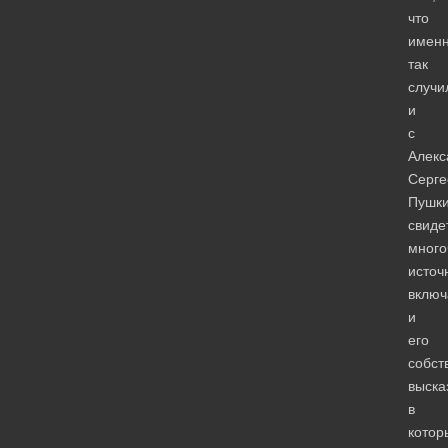
что
имен
так
случи
и
с
Алекс
Серге
Пушк
свиде
много
источ
вклю
и
его
собст
выска
в
котор