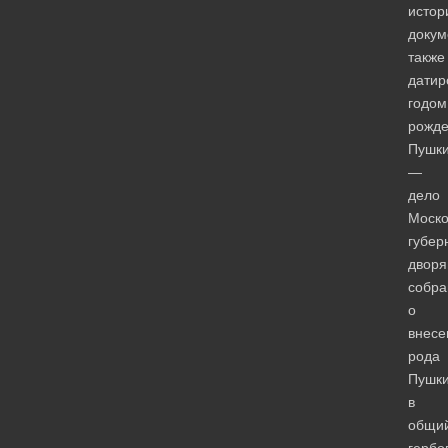
истор
докум
также
датир
годом
рожд
Пушки
—
дело
Моско
губер
дворя
собра
о
внесе
рода
Пушк
в
общи
гербо