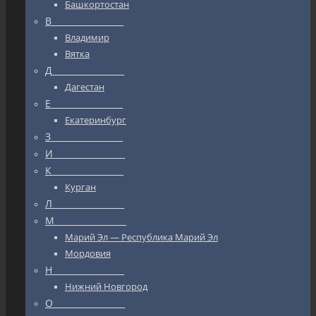
Башкортостан
В_________________
Владимир
Вятка
Д_________________
Дагестан
Е_________________
Екатеринбург
З_________________
И_________________
К_________________
Курган
Л_________________
М_________________
Марий Эл — Республика Марий Эл
Мордовия
Н_________________
Нижний Новгород
О_________________