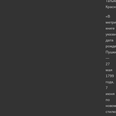
Татья
Красн
«В
метри
книге
указа
дата
рожд
Пушк
—
27
мая
1799
года,
7
июня
по
новом
стилю