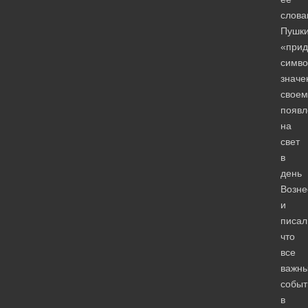
слова
Пушк
«прид
симво
значе
своем
появ
на
свет
в
день
Возне
и
писал
что
все
важн
событ
в