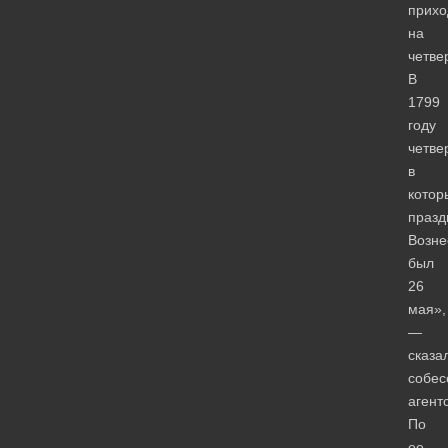
прихо
на
четвер
В
1799
году
четвер
в
котор
празд
Возне
был
26
мая»,
—
сказа
собес
агент
По
ее