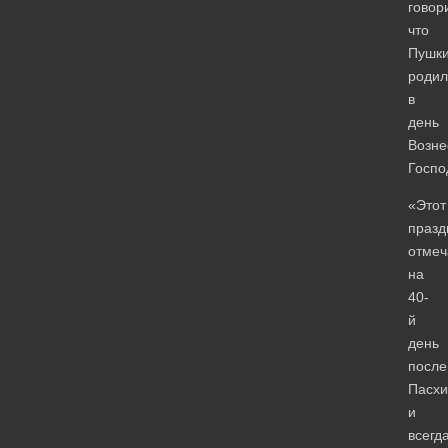
говор
что
Пушк
родил
в
день
Возне
Госпо
«Этот
празд
отмеч
на
40-
й
день
после
Пасхи
и
всегд