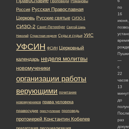
Православие
6
Романовы
Проповеди
по
Русская Православная
Россия
16
Церковь
Русские святые
СИЗО-1
июня,
СИЗО-2
позво
Санкт-Петербург
Святой Царь
устан
УИС
Суды и судьи
Николай
Страстная неделя
врем
УФСИН
рожд
Церковный
ФСИН
Пушк
неделя молитвы
календарь
—
с
новомученики
22
организации работы
часов
13
верующими
почитание
минут
до
права человека
новомучеников
полун
правосудие
проповедь
преступление
Посл
протоиерей Константин Кобелев
раз
докум
ресоциализация
реадаптация