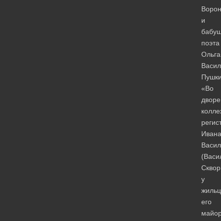
Ворон
и
бабуш
поэта
Ольга
Васил
Пушки
«Во
дворе
колле
регис
Иван
Васил
(Васи
Сквор
у
жильц
его
майо