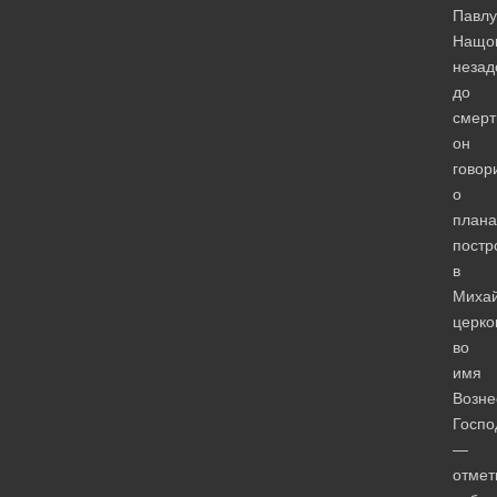
Павлу
Нащо
незад
до
смерт
он
говор
о
плана
постр
в
Миха
церко
во
имя
Возне
Госпо
—
отмет