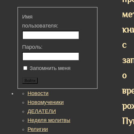
ме
Имя
пользователя:
кн
с
Пароль:
за
Запомнить меня
о
Войти
вр
Новости
Новомученики
ро
ДЕЛАТЕЛИ
Пу
Неделя молитвы
Религии