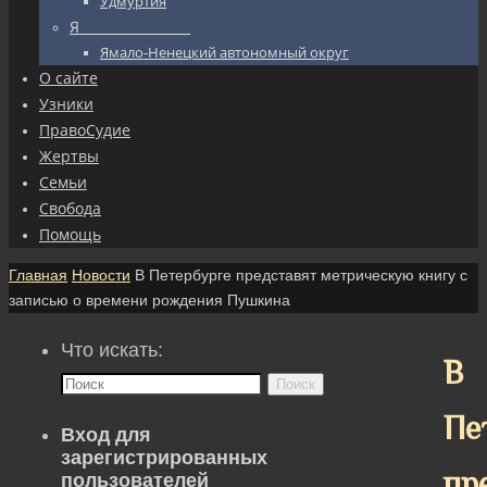
Удмуртия
Я_________________
Ямало-Ненецкий автономный округ
О сайте
Узники
ПравоСудие
Жертвы
Семьи
Свобода
Помощь
Главная
Новости
В Петербурге представят метрическую книгу с
записью о времени рождения Пушкина
Что искать:
В
Поиск
Пе
Вход для
зарегистрированных
пр
пользователей