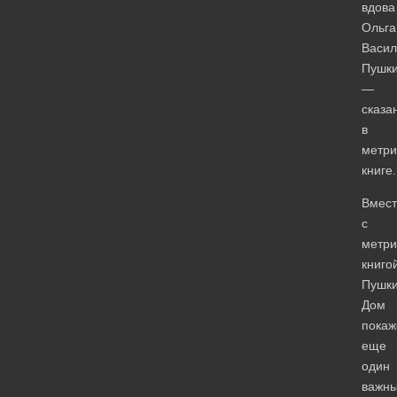
вдова
Ольга
Васил
Пушки
—
сказа
в
метри
книге.
Вмест
с
метри
книго
Пушки
Дом
покаж
еще
один
важн