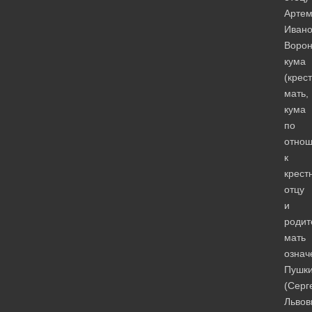
Арте
Ивано
Ворон
кума
(крес
мать,
кума
по
отно
к
крест
отцу
и
родит
мать
означ
Пушк
(Серг
Львов