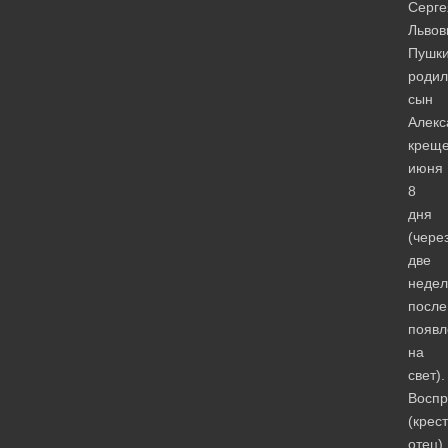
Серге
Львов
Пушк
родил
сын
Алекс
крещ
июня
8
дня
(чере
две
недел
после
появл
на
свет).
Воспр
(крес
отец)