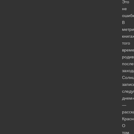
Это
не
ошибк
В
метри
книга
того
врем
родив
после
заход
Солн
запис
след
днем»
—
расск
Красн
О
том,