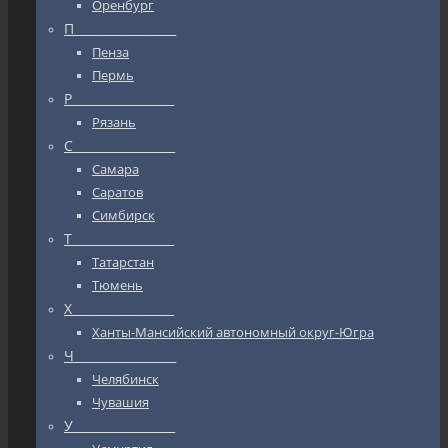
Оренбург
П_________________
Пенза
Пермь
Р_________________
Рязань
С_________________
Самара
Саратов
Симбирск
Т_________________
Татарстан
Тюмень
Х_________________
Ханты-Мансийский автономный округ-Югра
Ч_________________
Челябинск
Чувашия
У_________________