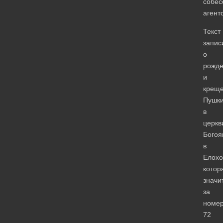
собес
агент
Текст
запис
о
рожд
и
крещ
Пушк
в
церкв
Богоя
в
Елохо
котор
значи
за
номе
72