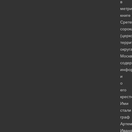
в
метри
книге
Срете
сорок
(церк
терри
округ
Москв
содер
инфо
и
о
его
крест
Ими
стали
граф
Арте
Ивано