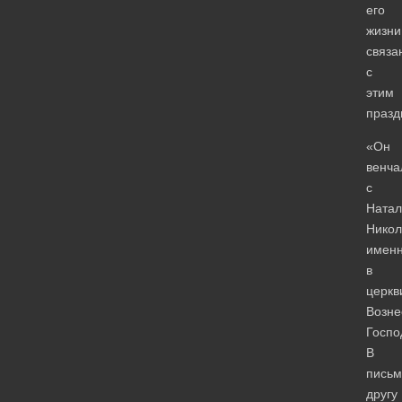
его
жизни
связа
с
этим
празд
«Он
венча
с
Натал
Никол
имен
в
церкв
Возне
Госпо
В
письм
другу