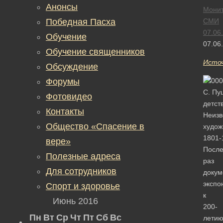
Анонсы
Монит
Победная Пасха
СМИ
07.06
Обучение
07.06
Обучение священников
Исто
Обсуждение
Форумы
Фотовидео
Контакты
Общество «Спасение в
вере»
Посл
Полезные адреса
раз
Для сотрудников
докум
экспо
Спорт и здоровье
к
Июнь 2016
200-
Пн
Вт
Ср
Чт
Пт
Сб
Вс
лети