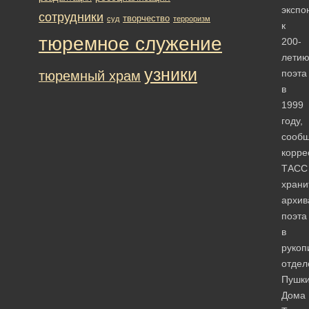
экспо
сотрудники
творчество
суд
терроризм
к
тюремное служение
200-
лети
узники
поэта
тюремный храм
в
1999
году,
сооб
корре
ТАСС
храни
архив
поэта
в
рукоп
отдел
Пушки
Дома