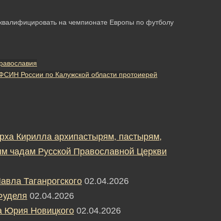
сквалифицировать на чемпионате Европы по футболу
православия
ФСИН России по Калужской области протоиерей
рха Кирилла архипастырям, пастырям,
м чадам Русской Православной Церкви
авла Таганрогского
02.04.2026
Фуделя
02.04.2026
а Юрия Новицкого
02.04.2026