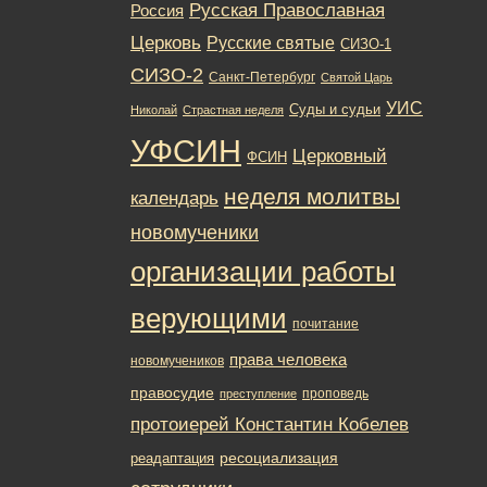
Русская Православная
Россия
Церковь
Русские святые
СИЗО-1
СИЗО-2
Санкт-Петербург
Святой Царь
УИС
Суды и судьи
Николай
Страстная неделя
УФСИН
Церковный
ФСИН
неделя молитвы
календарь
новомученики
организации работы
верующими
почитание
права человека
новомучеников
правосудие
проповедь
преступление
протоиерей Константин Кобелев
ресоциализация
реадаптация