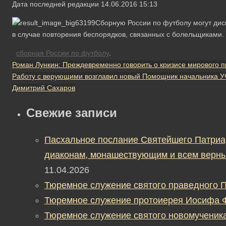
Дата последней редакции 14.06.2016 15:13
Сборную России по футболу могут ди
в случае повторения беспорядков, связанных с болельщиками.
сборная России по футболу
.
Роман Лункин: Преждевременно говорить о кризисе мирового 
Работу с верующими возглавил новый Помощник начальника У
Димитрий Сахаров
Свежие записи
Пасхальное послание Святейшего Патриа
диаконам, монашествующим и всем верны
11.04.2026
Тюремное служение святого праведного П
Тюремное служение протоиерея Иосифа 
Тюремное служение святого новомученик