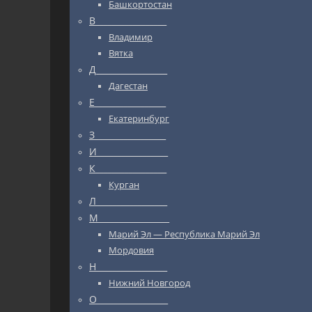
Башкортостан
В_________________
Владимир
Вятка
Д_________________
Дагестан
Е_________________
Екатеринбург
З_________________
И_________________
К_________________
Курган
Л_________________
М_________________
Марий Эл — Республика Марий Эл
Мордовия
Н_________________
Нижний Новгород
О_________________