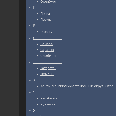
Оренбург
П_________________
Пенза
Пермь
Р_________________
Рязань
С_________________
Самара
Саратов
Симбирск
Т_________________
Татарстан
Тюмень
Х_________________
Ханты-Мансийский автономный округ-Югра
Ч_________________
Челябинск
Чувашия
У_________________