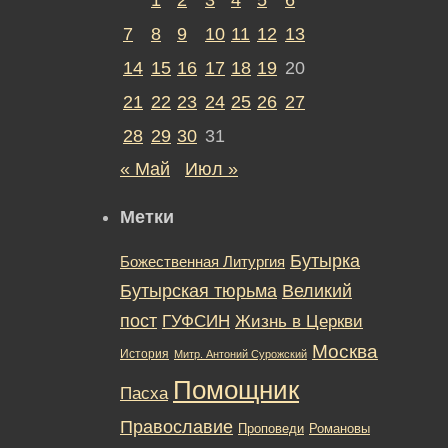
7
8
9
10
11
12
13
14
15
16
17
18
19
20
21
22
23
24
25
26
27
28
29
30
31
« Май
Июл »
Метки
Бутырка
Божественная Литургия
Бутырская тюрьма
Великий
пост
ГУФСИН
Жизнь в Церкви
Москва
История
Митр. Антоний Сурожский
Помощник
Пасха
Православие
Романовы
Проповеди