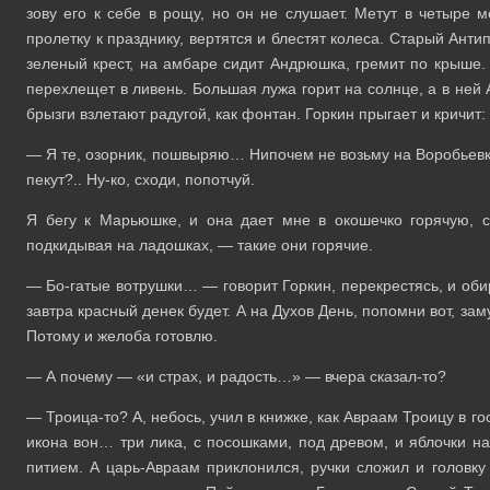
зову его к себе в рощу, но он не слушает. Метут в четыре 
пролетку к празднику, вертятся и блестят колеса. Старый Ант
зеленый крест, на амбаре сидит Андрюшка, гремит по крыше. 
перехлещет в ливень. Большая лужа горит на солнце, а в ней 
брызги взлетают радугой, как фонтан. Горкин прыгает и кричит:
— Я те, озорник, пошвыряю… Нипочем не возьму на Воробьевку!
пекут?.. Ну-ко, сходи, попотчуй.
Я бегу к Марьюшке, и она дает мне в окошечко горячую, с
подкидывая на ладошках, — такие они горячие.
— Бо-гатые вотрушки… — говорит Горкин, перекрестясь, и оби
завтра красный денек будет. А на Духов День, попомни вот, замут
Потому и желоба готовлю.
— А почему — «и страх, и радость…» — вчера сказал-то?
— Троица-то? А, небось, учил в книжке, как Авраам Троицу в г
икона вон… три лика, с посошками, под древом, и яблочки на
питием. А царь-Авраам приклонился, ручки сложил и головку 