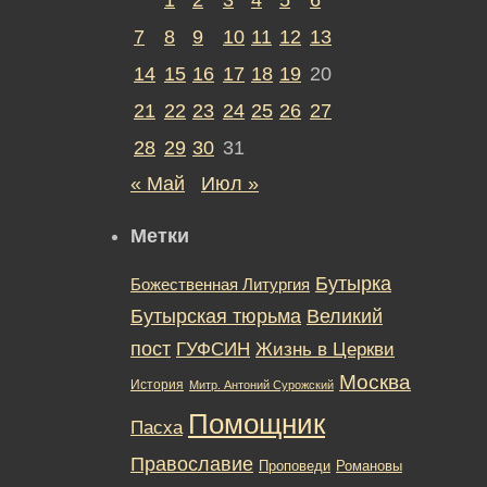
7
8
9
10
11
12
13
14
15
16
17
18
19
20
21
22
23
24
25
26
27
28
29
30
31
« Май
Июл »
Метки
Бутырка
Божественная Литургия
Бутырская тюрьма
Великий
пост
ГУФСИН
Жизнь в Церкви
Москва
История
Митр. Антоний Сурожский
Помощник
Пасха
Православие
Романовы
Проповеди