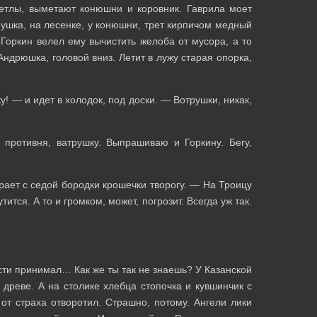
метлы, выметают конюшни и коровник. Гаврила моет
ипушка, на лесенке, у конюшни, трет кирпичом медный
Горкин велел ему вычистить желоба от мусора, а то
Андрюшка, головой вниз. Летит в лужу старая опорка,
 — и идет в холодок, под доски. — Вотрушки, никак,
 противня, ватрушку. Выпрашиваю и Горкину. Бегу,
рает с седой бородки крошечки творогу. — На Троицу
ится. А то и громком, может, погрозит. Всегда уж так.
ости принимал… Как же ты так не знаешь? У Казанской
 древе. А на столике хлебца стопочка и кувшинчик с
от страха отворотил. Страшно, потому. Ангели лики