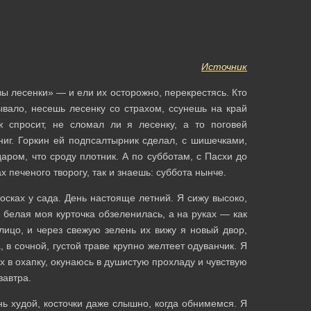
Источник
вы лесенки» — и ели их осторожно, перекрестясь. Кто
ывало, несешь лесенку со страхом, ссунешь на край
уж спросит, не сломал ли я лесенку, а то поговей
ниг. Горкин ей подпсалтырник сделал, с шишечками,
даром, что сроду плотник. А по субботам, с Пасхи до
 печеного творогу, так и знаешь: суббота нынче.
осках у сада. День настояще летний. Я сижу высоко,
о белая моя курточка обзеленилась, а на руках — как
лицо, и через свежую зелень их вижу я новый двор,
 в сочной, густой траве крупно желтеет одуванчик. Я
их в охапку, окунаюсь в душистую прохладу и чувствую
завтра.
ень худой, косточки даже слышно, когда обнимемся. Я