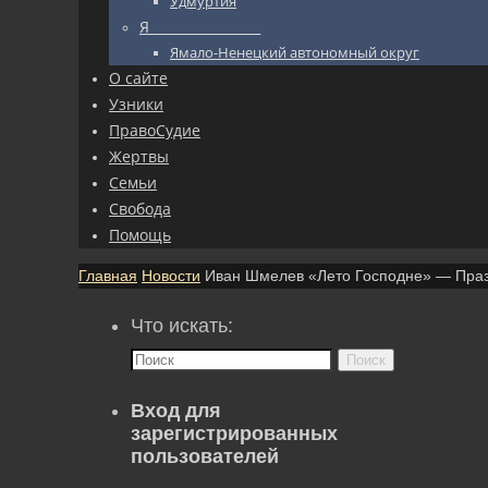
Удмуртия
Я_________________
Ямало-Ненецкий автономный округ
О сайте
Узники
ПравоСудие
Жертвы
Семьи
Свобода
Помощь
Главная
Новости
Иван Шмелев «Лето Господне» — Праз
Что искать:
Поиск
Вход для
зарегистрированных
пользователей