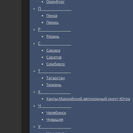
Оренбург
П_________________
Пенза
Пермь
Р_________________
Рязань
С_________________
Самара
Саратов
Симбирск
Т_________________
Татарстан
Тюмень
Х_________________
Ханты-Мансийский автономный округ-Югра
Ч_________________
Челябинск
Чувашия
У_________________