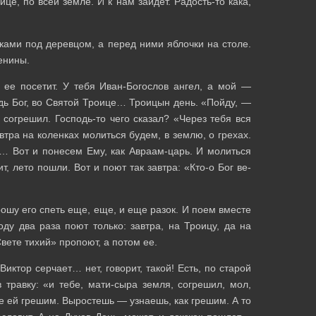
це, по всей земле. И к нам зайдет. Радость-то кака,
ками под деревцом, а перед ними яблочки на столе.
енины.
ее посетит. У тебя Иван-Богослов ангел, а мой —
дь Бог, во Святой Троице… Троицын день. «Пойду, —
согрешил. Господь-то чего сказал? «Через тебя вся
втра на коленках молиться будем, в землю, о грехах.
е… Вот и понесем Ему, как Авраам-царь. И молиться
, лето пошли. Вот и поют так завтра: «Кто-о Бог ве-
рошу его спеть еще, еще, и еще разок. И поем вместе
оду два раза поют только: завтра, на Троицу, да на
вете тихий» пропоют, а потом ее.
ктор серчает… нет, говорит, такой! Есть, по старой
 травку: «и тебе, мати-сыра земля, согрешил, мол,
се ей грешим. Выростешь — узнаешь, как грешим. А то