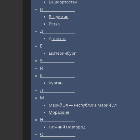
Башкортостан
В_________________
Владимир
Вятка
Д_________________
Дагестан
Е_________________
Екатеринбург
З_________________
И_________________
К_________________
Курган
Л_________________
М_________________
Марий Эл — Республика Марий Эл
Мордовия
Н_________________
Нижний Новгород
О_________________