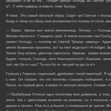
укрывают, а не то что… Пойдет завтра Господь, во Святой Трои
а?.. У тебя наверху, в кивоте, тоже Троица.
Я знаю. Это самый веселый образ. Сидят три Святые с посош
Когда я гляжу на образ, мне вспоминаются почему-то гости, им
— Верно. Завтра вся земля именинница. Потому — Господь 
Михаил-Архангел. У каждого свой. А земли-матушки сам Госпо
скажет Господь, — погляжу во Святой Троице, навещу». Адам 
земля безвинная прокляна, вот ты чего исделал!» И пойдет. За
Земля Ему всякие цветочки взростила, березки, травки всяки
будем: «пошли, Господи, лето благоприятное!» Хорошее, значит
лий, яко Бо-ог наш? Ты еси Бо-ог, тво-ряй чу-де-са-а!»
Голосок у Горкина старенький, дребезжит, такой приятный. Я п
с ним. Он говорит, что эта молитва «страшно победная», в г
Пасхе, на первый день, в какую-то знатную вечерню. Сперва «С
— Прабабушка Устинья одну молитовку мне доверила, а отец Ви
книге. Как с цветочками встанем на коленки, ты и пошопчи в
душою и телом». Она те и услышит, и спокаешься во грехах. В