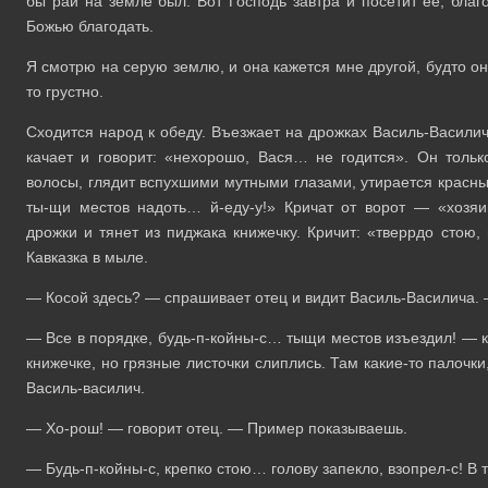
бы рай на земле был. Вот Господь завтра и посетит ее, благ
Божью благодать.
Я смотрю на серую землю, и она кажется мне другой, будто он
то грустно.
Сходится народ к обеду. Въезжает на дрожках Василь-Василич
качает и говорит: «нехорошо, Вася… не годится». Он тольк
волосы, глядит вспухшими мутными глазами, утирается красным
ты-щи местов надоть… й-еду-у!» Кричат от ворот — «хозяин
дрожки и тянет из пиджака книжечку. Кричит: «тверрдо стою,
Кавказка в мыле.
— Косой здесь? — спрашивает отец и видит Василь-Василича. 
— Все в порядке, будь-п-койны-с… тыщи местов изъездил! — 
книжечке, но грязные листочки слиплись. Там какие-то палочки,
Василь-василич.
— Хо-рош! — говорит отец. — Пример показываешь.
— Будь-п-койны-с, крепко стою… голову запекло, взопрел-с! В т