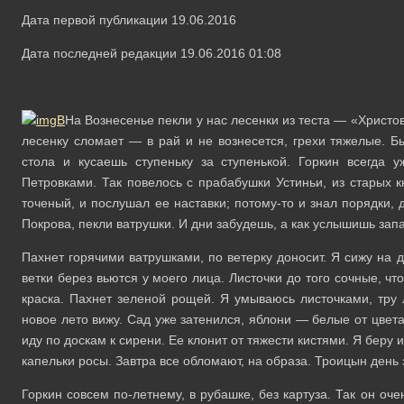
Дата первой публикации 19.06.2016
Дата последней редакции 19.06.2016 01:08
На Вознесенье пекли у нас лесенки из теста — «Христо
лесенку сломает — в рай и не вознесется, грехи тяжелые. Б
стола и кусаешь ступеньку за ступенькой. Горкин всегда 
Петровками. Так повелось с прабабушки Устиньи, из старых к
точеный, и послушал ее наставки; потому-то и знал порядки, 
Покрова, пекли ватрушки. И дни забудешь, а как услышишь запах
Пахнет горячими ватрушками, по ветерку доносит. Я сижу на д
ветки берез вьются у моего лица. Листочки до того сочные, чт
краска. Пахнет зеленой рощей. Я умываюсь листочками, тру 
новое лето вижу. Сад уже затенился, яблони — белые от цвета,
иду по доскам к сирени. Ее клонит от тяжести кистями. Я беру 
капельки росы. Завтра все обломают, на образа. Троицын день 
Горкин совсем по-летнему, в рубашке, без картуза. Так он оч