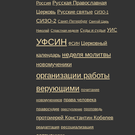
Русская Православная
Россия
Церковь
Русские святые
СИЗО-1
СИЗО-2
Санкт-Петербург
Святой Царь
УИС
Суды и судьи
Николай
Страстная неделя
УФСИН
Церковный
ФСИН
неделя молитвы
календарь
новомученики
организации работы
верующими
почитание
права человека
новомучеников
правосудие
проповедь
преступление
протоиерей Константин Кобелев
ресоциализация
реадаптация