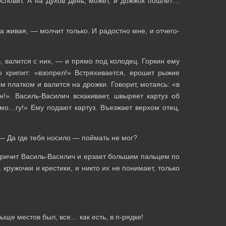
ословит. А на Духов День, может, и дожжок пошлет…
а живая, — молчит только. И радостно мне, и отчего-
, валится с них, — и прямо под колодец. Горкин ему
о хрипит: «взопрел!» Встряхивается, ерошит рыжие
 платком и валится на дрожки. Говорит, мотаясь: «в
!». Василь-Василич вскакивает, швыряет картуз об
 мо…гу!» Ему подают картуз. Въезжает верхом отец,
— Да где тебя носило — поймать не мог?
кричит Василь-Василич и ерзает большим пальцем по
 кружочки и крестики, и никто их не понимает, только
ыще местов был, все… как есть, в п-рядке!