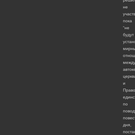
не
участ
пока
“не
будут
устан
мирн
отно
межд
авто
церкв
и
Право
единс
по
повод
повес
дня,
поста