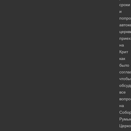
сроки
и
попро
авток
церкв
приех
на
Крит
как
было
согла
чтобы
обсуд
все
вопро
на
Собор
Румы
Церко