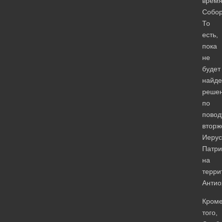
врем
Собор
То
есть,
пока
не
будет
найде
реше
по
повод
вторж
Иерус
Патри
на
терри
Антио
Кром
того,