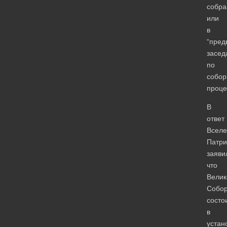
собра
или
в
“пред
засед
по
собор
проце
В
ответ
Вселе
Патри
заяви
что
Велик
Собо
состо
в
устан