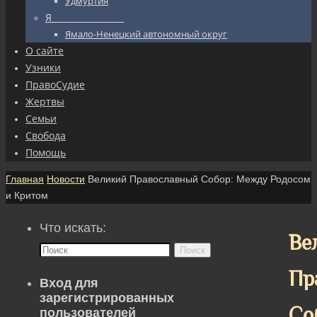
Удмуртия
Я_________________
Ямало-Ненецкий автономный округ
О сайте
Узники
ПравоСудие
Жертвы
Семьи
Свобода
Помощь
Главная
Новости
Великий Православный Собор: Между Родосом
и Критом
Что искать:
Ве
Поиск
Пр
Вход для
зарегистрированных
Со
пользователей