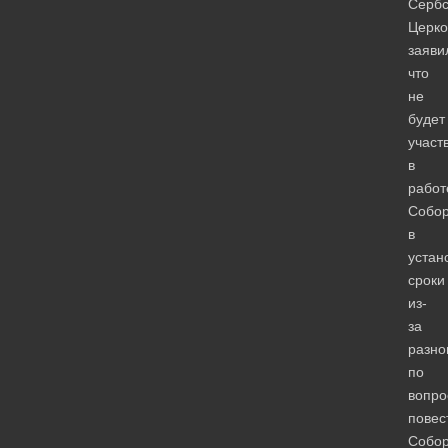
Сербс
Церко
заяви
что
не
будет
участ
в
работ
Собо
в
устан
сроки
из-
за
разно
по
вопро
повес
Собо