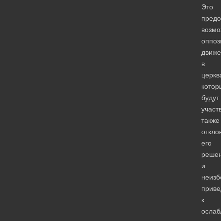
Это
предо
возмо
оппоз
движ
в
церкв
котор
будут
участ
также
откло
его
решен
и
неизб
приве
к
осла