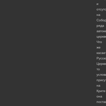
и
отсут
на
Собо
ряда
авток
церкв
Что
же
касае
Русск
Церкв
то
услов
прису
на
Крите
она
поста