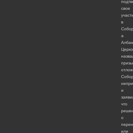
подтв
свое
участ
в
Собор
а
Албан
Церко
назва
призы
отлож
Собо
непр
и
заяви
что
реше
о
перен
или