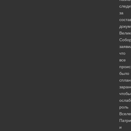
следи
за
соста
докум
Велик
Собор
заяви
что
все
прои
было
сплан
заран
чтобы
ослаб
роль
Вселе
Патри
и