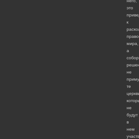
него,
это
приве
к
раско
право
мира,
а
собо
реше
не
приму
те
церкв
котор
не
будут
в
нем
участ