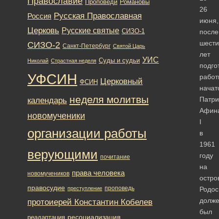
Православие
Романовы
Проповеди
26
Русская Православная
Россия
июня,
Церковь
Русские святые
СИЗО-1
после
шести
СИЗО-2
Санкт-Петербург
Святой Царь
лет
УИС
Суды и судьи
Николай
Страстная неделя
подго
УФСИН
работ
Церковный
ФСИН
начат
неделя молитвы
Патр
календарь
Афин
новомученики
I
организации работы
в
1961
верующими
году
почитание
на
права человека
новомучеников
остро
правосудие
проповедь
преступление
Родос
долж
протоиерей Константин Кобелев
был
ресоциализация
реадаптация