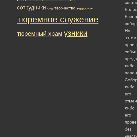
состо
сотрудники
творчество
суд
терроризм
Велик
Всепр
тюремное служение
собор
Но
узники
тюремный храм
затем
прои
событ
пред
либо
перен
Собор
либо
его
отмен
либо
его
прове
без
участ