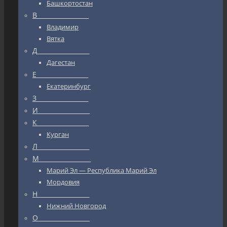
Башкортостан
В_________________
Владимир
Вятка
Д_________________
Дагестан
Е_________________
Екатеринбург
З_________________
И_________________
К_________________
Курган
Л_________________
М_________________
Марий Эл — Республика Марий Эл
Мордовия
Н_________________
Нижний Новгород
О_________________