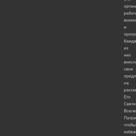
орган
рабоч
моме
и
прогр
Кажд
из
них
внесл
свои
пред
на
рассм
Его
Святе
Вселе
Патри
чтобы
избеж