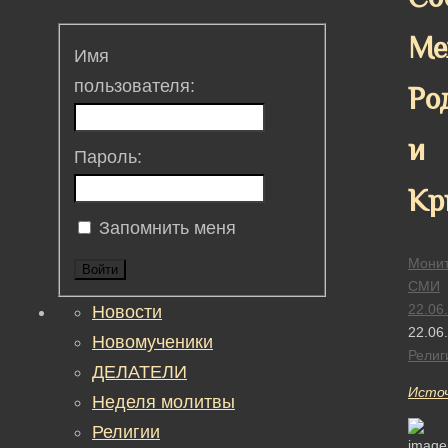
Ме
Имя
пользователя:
Ро
и
Пароль:
Кр
Запомнить меня
Монит
Войти
СМИ
22.06
Новости
22.06
Новомученики
Религ
ДЕЛАТЕЛИ
Исто
Неделя молитвы
Религии