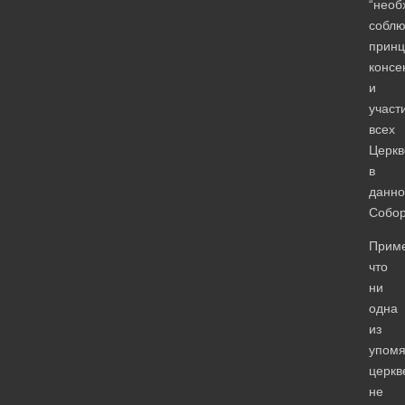
“необ
собл
принц
консе
и
участ
всех
Церкв
в
данн
Собор
Приме
что
ни
одна
из
упомя
церкв
не