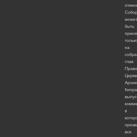
отмен
Собо
може
быть
приня
тольк
на
собра
глав
Право
Церкв
Архие
Кипра
выпус
коммю
в
котор
призв
все