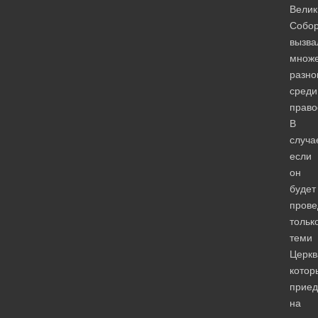
Велик
Собо
вызва
множе
разно
среди
право
В
случа
если
он
будет
прове
тольк
теми
Церкв
котор
приед
на