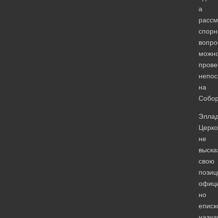
а
рассм
спорн
вопро
можн
прове
непос
на
Собор
Эллад
Церко
не
выска
свою
пози
офици
но
еписк
назна