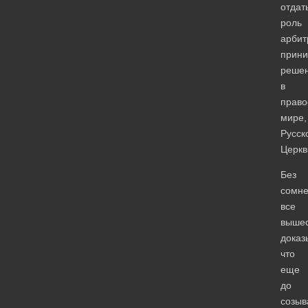
отдат
роль
арбит
прин
реше
в
право
мире,
Русск
Церкв
Без
сомн
все
вышес
доказ
что
еще
до
созыв