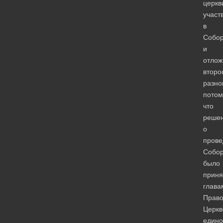
церкв
участ
в
Собо
и
отлож
второ
разно
потом
что
реше
о
прове
Собо
было
приня
глава
Право
Церкв
едино