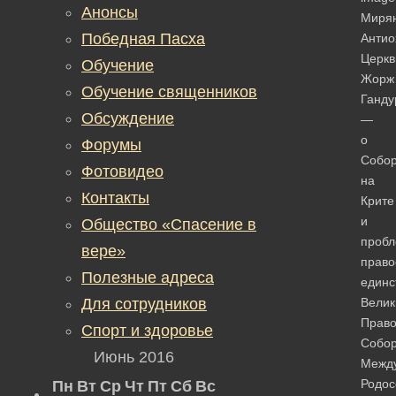
Анонсы
Миря
Победная Пасха
Антио
Церкв
Обучение
Жорж
Обучение священников
Ганду
Обсуждение
—
о
Форумы
Собо
Фотовидео
на
Контакты
Крите
и
Общество «Спасение в
проб
вере»
право
Полезные адреса
единс
Для сотрудников
Велик
Прав
Спорт и здоровье
Собор
Июнь 2016
Межд
Родо
Пн
Вт
Ср
Чт
Пт
Сб
Вс