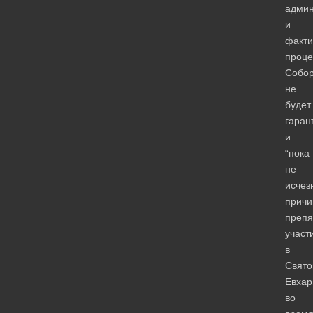
админ
и
факти
проце
Собо
не
будет
гаран
и
“пока
не
исчез
причи
препя
участ
в
Свято
Евхар
во