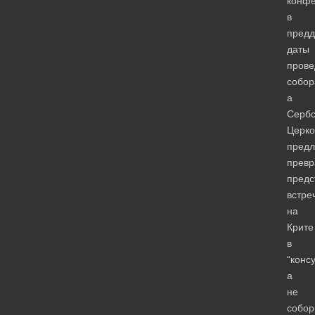
конф
в
предд
даты
прове
собор
а
Сербс
Церко
пред
превр
пред
встре
на
Крите
в
“конс
а
не
собор