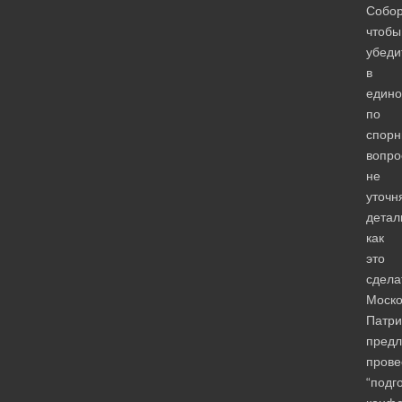
Собор
чтобы
убеди
в
едино
по
спор
вопро
не
уточн
детал
как
это
сдела
Моско
Патри
пред
прове
“подг