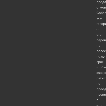
предл
отмен
Собор
все
говор
о
его
перен
на
более
поздн
срок,
чтобы
завер
работ
по
прео
препя
в
его