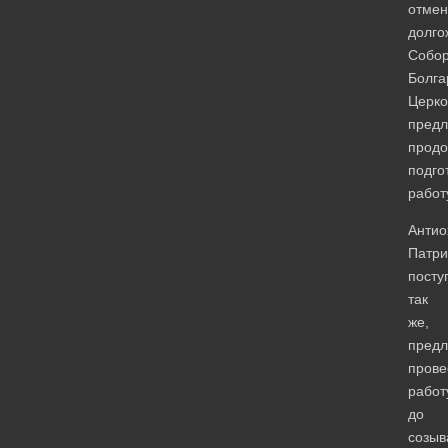
отме
долго
Собор
Болга
Церко
пред
продо
подго
работ
Антио
Патри
посту
так
же,
предл
прове
работ
до
созыв