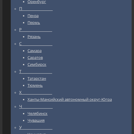
Оренбург
П_________________
Пенза
Пермь
Р_________________
Рязань
С_________________
Самара
Саратов
Симбирск
Т_________________
Татарстан
Тюмень
Х_________________
Ханты-Мансийский автономный округ-Югра
Ч_________________
Челябинск
Чувашия
У_________________