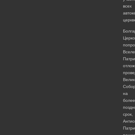
всех
авток
церкв
Болга
Церко
попро
Вселе
Патри
отлож
прове
Велик
Собо
на
более
поздн
срок,
Антио
Патри
реши