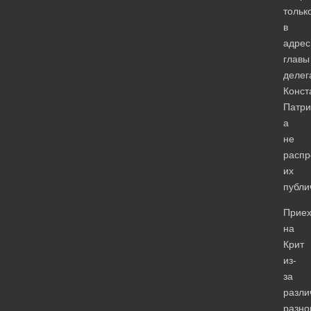
тольк
в
адрес
главы
делег
Конст
Патри
а
не
распр
их
публи
Приех
на
Крит
из-
за
разли
разно