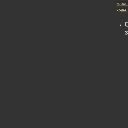
крест
ходы.