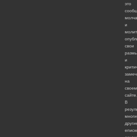
это
сообщ
молч
и
молит
опубл
свои
разм
и
крити
замеч
на
своем
сайте
В
резул
многи
други
еписк