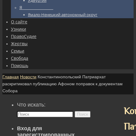
Удмуртия
Я_________________
Ямало-Ненецкий автономный округ
О сайте
Узники
ПравоСудие
Жертвы
Семьи
Свобода
Помощь
Главная
Новости
Константинопольский Патриархат
раскритиковал публикацию Афоном поправок к документам
Собора
Что искать:
Ко
Поиск
Па
Вход для
зарегистрированных