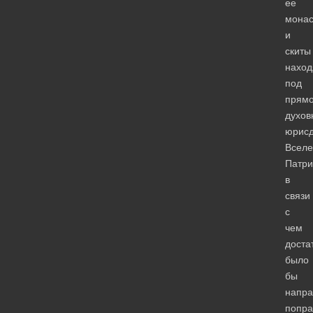
ее
мона
и
скиты
наход
под
прям
духов
юрисд
Вселе
Патри
в
связи
с
чем
доста
было
бы
напра
попра