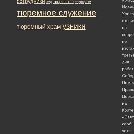
сотрудники
творчество
суд
терроризм
Иоан
тюремное служение
Хриса
отвеч
узники
тюремный храм
на
вопро
по
итога
треть
дня
работ
Собо
Поме
Право
Церкв
на
Крите
«Свят
сообщ
хотя