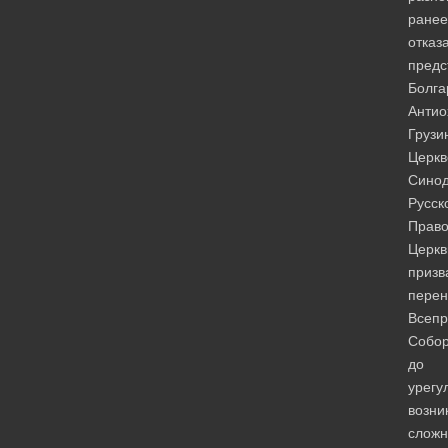
ранее
отказ
предс
Болга
Антио
Грузи
Церкв
Сино
Русск
Право
Церкв
призв
перен
Всепр
Собо
до
урегу
возни
сложн