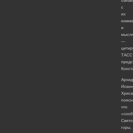
ознак
с
их
комм
и
мысл
—
цитир
ТАСС
предс
Конст
Архид
Иоан
Хриса
поясн
что
«сооб
Свято
горы,