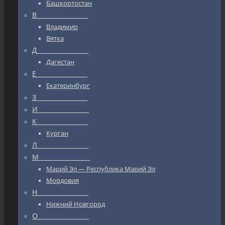
Башкортостан
В_________________
Владимир
Вятка
Д_________________
Дагестан
Е_________________
Екатеринбург
З_________________
И_________________
К_________________
Курган
Л_________________
М_________________
Марий Эл — Республика Марий Эл
Мордовия
Н_________________
Нижний Новгород
О_________________