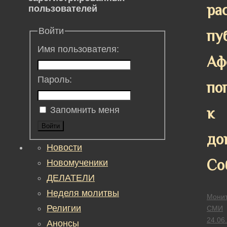
ра
пользователей
Войти
пу
Имя пользователя:
Аф
Пароль:
по
к
Запомнить меня
Войти
до
Новости
Со
Новомученики
ДЕЛАТЕЛИ
Неделя молитвы
Монит
Религии
СМИ
24.06
Анонсы