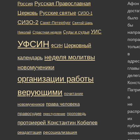
Русская Православная
Россия
Афон
доста
Церковь
Русские святые
СИЗО-1
было
СИЗО-2
Санкт-Петербург
Святой Царь
бы
УИС
напра
Суды и судьи
Николай
Страстная неделя
попра
УФСИН
Церковный
ФСИН
тольк
в
неделя молитвы
календарь
адрес
новомученики
главы
делег
организации работы
Конст
Патри
верующими
почитание
а
права человека
не
новомучеников
распр
правосудие
проповедь
преступление
их
протоиерей Константин Кобелев
публи
ресоциализация
реадаптация
заяви
архид