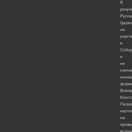
В
резул
Русск
Церко
не
участ
в
Собо
и
не
счита
ныне
форм
Всепр
Конст
Патри
насто
на
прове
встре