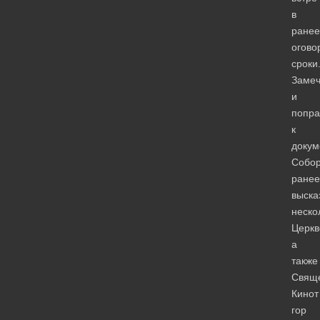
в
ранее
огово
сроки
Заме
и
попра
к
докум
Собо
ранее
выска
неско
Церкв
а
также
Свящ
Кинот
гор