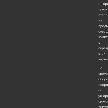
говор
предс
отрас
на
пред
сове
комит
в
серед
этой
недел
Во
врем
обсуж
попра
об
ускор
сроко
вступ