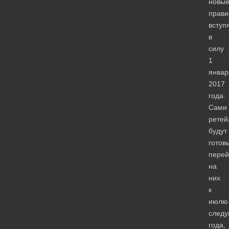
новы
прави
вступ
в
силу
1
январ
2017
года.
Сами
ретей
будут
готов
перей
на
них
к
июлю
след
года,