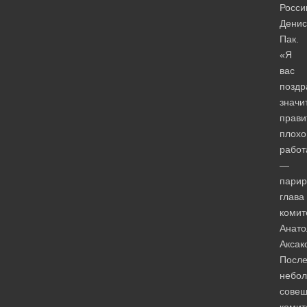
Росси
Денис
Пак.
«Я
вас
поздр
значит
прави
плохо
работ
—
парир
глава
комит
Анато
Аксак
Посл
небол
сове
комит