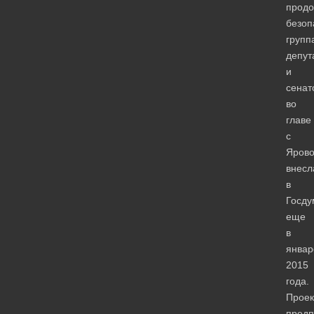
продо
безоп
групп
депут
и
сенат
во
главе
с
Яров
внесл
в
Госду
еще
в
январ
2015
года.
Проек
предп