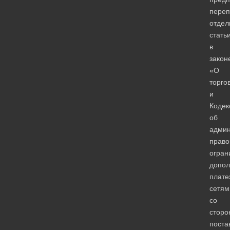
переп
отдел
стать
в
закон
«О
торго
и
Кодек
об
админ
право
огран
допол
плате
сетям
со
сторо
поста