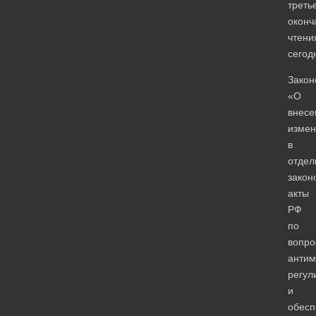
треть
оконч
чтени
сегод
Закон
«О
внесе
измен
в
отдел
закон
акты
РФ
по
вопро
антим
регул
и
обесп