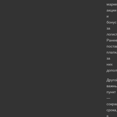
марке
акции
и
бонус
за
логист
Ране
поста
плати
за
них
допол
Друго
важн
пункт
—
сокр
срока
в