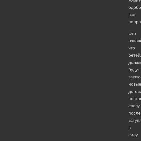
одобр
все
попра
Это
означ
что
ретей
долж
будут
заклю
новы
догов
поста
сразу
после
вступ
в
силу