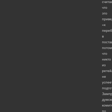
считае
что
это
приве
«к
пере
в
поста
потом
что
никто
из
ретей
не
успее
подго
Замп
думск
комит
по