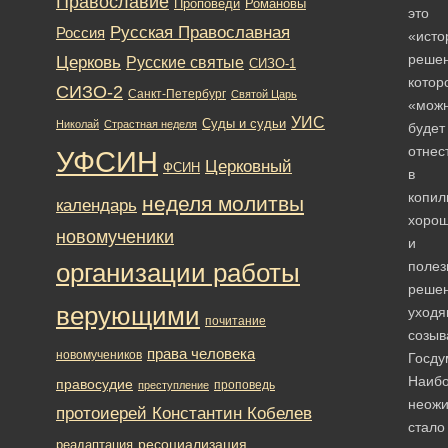
Православие
Романовы
Проповеди
это
Русская Православная
Россия
«исто
решен
Церковь
Русские святые
СИЗО-1
котор
СИЗО-2
Санкт-Петербург
Святой Царь
«мож
УИС
Суды и судьи
Николай
Страстная неделя
будет
отнес
УФСИН
Церковный
ФСИН
в
копил
неделя молитвы
календарь
хоро
новомученики
и
полез
организации работы
реше
верующими
уходя
почитание
созыв
права человека
новомучеников
Госду
Наиб
правосудие
проповедь
преступление
неож
протоиерей Константин Кобелев
стало
ресоциализация
реадаптация