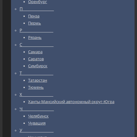
Оренбург
П_________________
Пенза
Пермь
Р_________________
Рязань
С_________________
Самара
Саратов
Симбирск
Т_________________
Татарстан
Тюмень
Х_________________
Ханты-Мансийский автономный округ-Югра
Ч_________________
Челябинск
Чувашия
У_________________