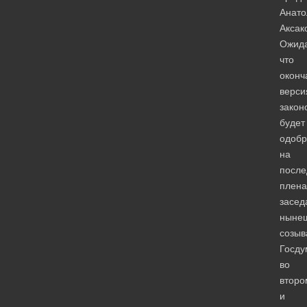
Анато
Аксак
Ожида
что
оконч
верси
закон
будет
одобр
на
посл
плен
засед
ныне
созыв
Госд
во
второ
и