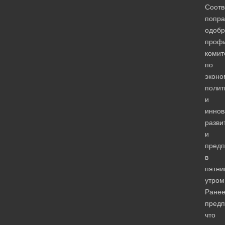
Соот
попра
одобр
проф
комит
по
эконо
полит
и
иннов
разви
и
предп
в
пятни
утром
Ране
предп
что