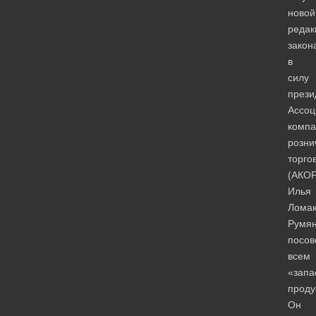
новой
редак
закон
в
силу
прези
Ассоц
компа
розни
торго
(АКОР
Илья
Ломак
Румя
посов
всем
«запа
проду
Он