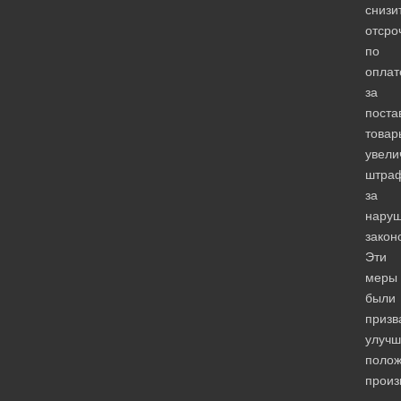
снизи
отсро
по
оплат
за
поста
товар
увели
штра
за
нару
закон
Эти
меры
были
призв
улучш
поло
произ