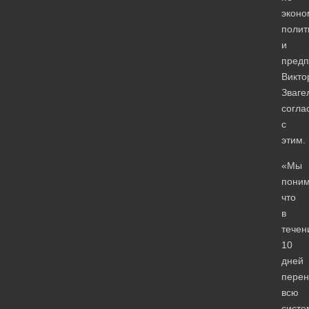
эконо
полит
и
предп
Викто
Зваге
согла
с
этим.
«Мы
поним
что
в
течен
10
дней
перен
всю
систе