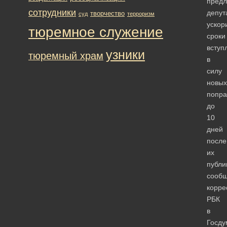
пред
сотрудники
депут
творчество
суд
терроризм
ускор
тюремное служение
сроки
вступ
узники
тюремный храм
в
силу
новых
попра
до
10
дней
после
их
публи
сооб
корре
РБК
в
Госду