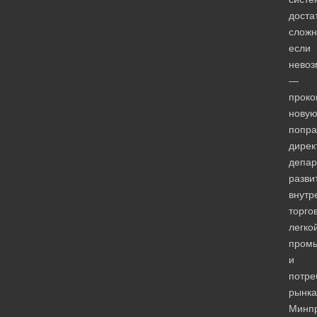
доста
сложн
если
невоз
—
проко
нову
попра
дирек
депар
разви
внутр
торго
легко
пром
и
потре
рынка
Минп