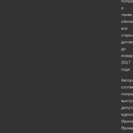
попра
а
также
обнов
все
стары
догов
до
январ
2017
года.
Автор
соотв
попра
высту
депут
едино
Ирин
Яров