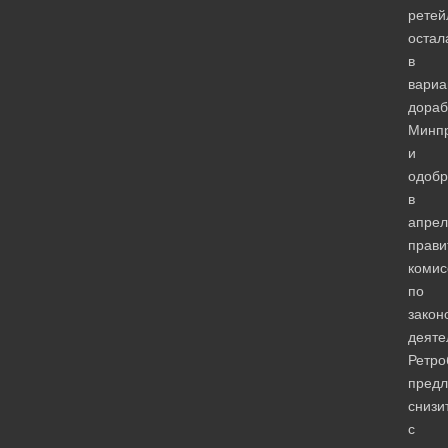
ретей
остал
в
вариа
дораб
Минп
и
одоб
в
апрел
прави
комис
по
закон
деяте
Ретро
предл
снизи
с