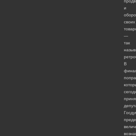
продв
и
оборо
своих
товар
—
так
назы
ретро
В
фина
попра
котор
сегод
приня
депут
Госду
преде
велич
возна