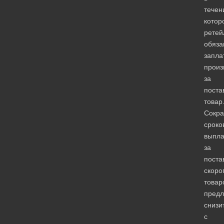
течен
котор
ретей
обяза
запла
произ
за
поста
товар
Сокр
сроко
выпла
за
поста
скоро
товар
пред
снизи
с