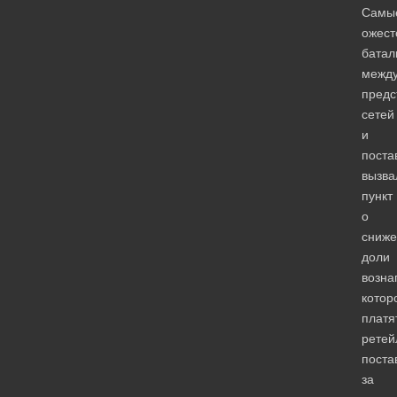
Самы
ожест
батал
межд
предс
сетей
и
поста
вызва
пункт
о
сниже
доли
возна
котор
платя
ретей
поста
за