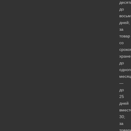
десят
до
восьм
дней;
за
товар
со
сроко
хране
до
одног
меся
—
до
25
дней
вмест
30;
за
товар