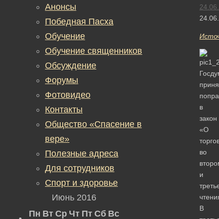
Анонсы
24.06
24.06
Победная Пасха
Обучение
Исто
Обучение священников
Обсуждение
Госду
Форумы
приня
Фотовидео
попра
в
Контакты
закон
Общество «Спасение в
«О
вере»
торго
во
Полезные адреса
второ
Для сотрудников
и
Спорт и здоровье
треть
Июнь 2016
чтени
В
Пн
Вт
Ср
Чт
Пт
Сб
Вс