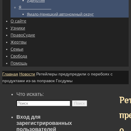
Удмуртия
Я_________________
Ямало-Ненецкий автономный округ
О сайте
Узники
ПравоСудие
Жертвы
Семьи
Свобода
Помощь
Главная
Новости
Ретейлеры предупредили о перебоях с
продуктами из-за поправок Госдумы
Что искать:
Ре
Поиск
пр
Вход для
зарегистрированных
о
пользователей