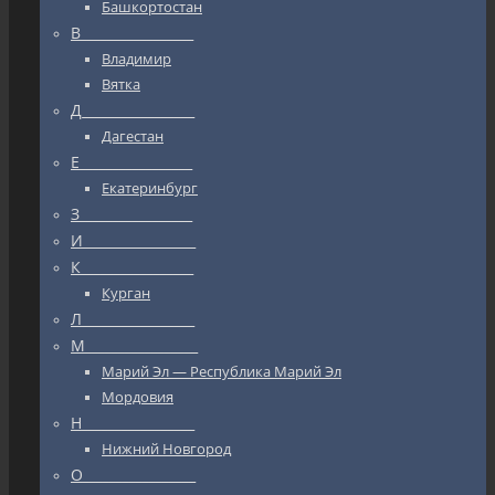
Башкортостан
В_________________
Владимир
Вятка
Д_________________
Дагестан
Е_________________
Екатеринбург
З_________________
И_________________
К_________________
Курган
Л_________________
М_________________
Марий Эл — Республика Марий Эл
Мордовия
Н_________________
Нижний Новгород
О_________________