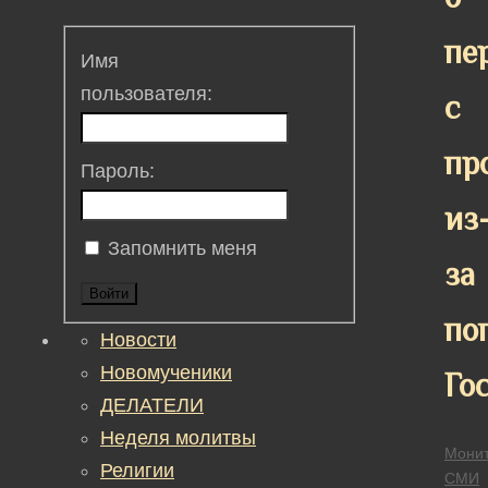
пе
Имя
пользователя:
с
пр
Пароль:
из
Запомнить меня
за
Войти
по
Новости
Новомученики
Го
ДЕЛАТЕЛИ
Неделя молитвы
Монит
Религии
СМИ