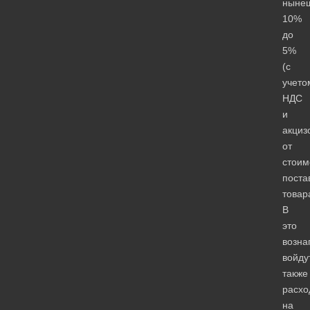
ныне
10%
до
5%
(с
учето
НДС
и
акциз
от
стоим
поста
товар
В
это
возна
войду
также
расхо
на