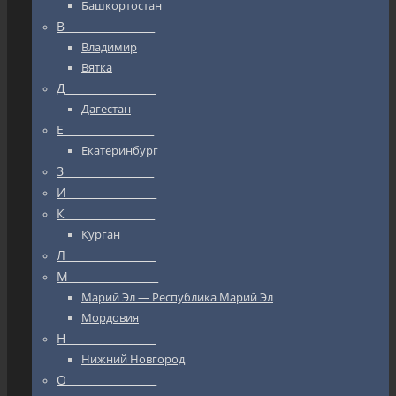
Башкортостан
В_________________
Владимир
Вятка
Д_________________
Дагестан
Е_________________
Екатеринбург
З_________________
И_________________
К_________________
Курган
Л_________________
М_________________
Марий Эл — Республика Марий Эл
Мордовия
Н_________________
Нижний Новгород
О_________________