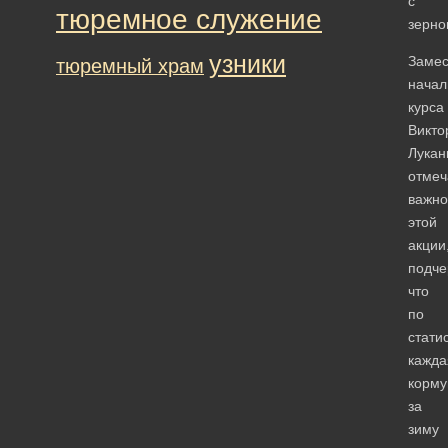
с
тюремное служение
зерно
узники
Замес
тюремный храм
начал
курса
Викто
Лукан
отмеч
важно
этой
акции
подче
что
по
стати
кажда
корму
за
зиму