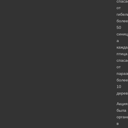
спаса
от
гибел
более
50
синиц
а
кажда
птица
спаса
от
параз
более
10
дерев
Акция
была
орган
в