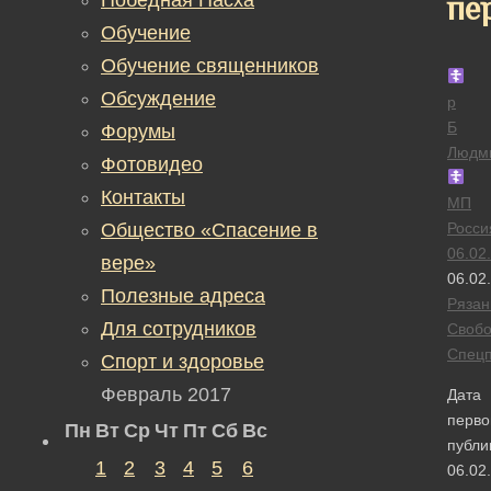
пе
Обучение
Обучение священников
Обсуждение
р
Б
Форумы
Людм
Фотовидео
Контакты
МП
Общество «Спасение в
Росси
06.02
вере»
06.02
Полезные адреса
Рязан
Для сотрудников
Своб
Спецп
Спорт и здоровье
Февраль 2017
Дата
перво
Пн
Вт
Ср
Чт
Пт
Сб
Вс
публи
1
2
3
4
5
6
06.02