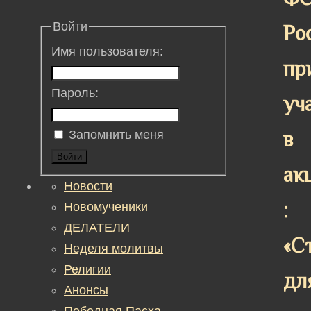
Войти
Ро
Имя пользователя:
пр
Пароль:
уч
в
Запомнить меня
Войти
ак
Новости
:
Новомученики
ДЕЛАТЕЛИ
«С
Неделя молитвы
Религии
дл
Анонсы
Победная Пасха