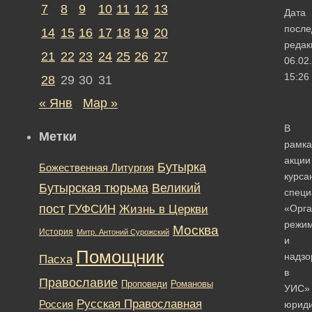
7
8
9
10
11
12
13
Дата
после
14
15
16
17
18
19
20
редак
21
22
23
24
25
26
27
06.02
15:26
28
29
30
31
« Янв
Мар »
В
Метки
рамка
акции
Бутырка
Божественная Литургия
курса
Бутырская тюрьма
Великий
специ
пост
ГУФСИН
Жизнь в Церкви
«Орга
режи
Москва
История
Митр. Антоний Сурожский
и
Помощник
надзо
Пасха
в
Православие
Романовы
Проповеди
УИС»
Русская Православная
Россия
юриди