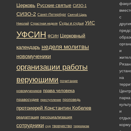
факул
Церковь
Русские святые
СИЗО-1
вмест
СИЗО-2
Санкт-Петербург
Святой Царь
с
УИС
Суды и судьи
други
Николай
Страстная неделя
предс
УФСИН
Церковный
ФСИН
образ
орган
неделя молитвы
календарь
и
новомученики
жите
Рязан
организации работы
устан
на
верующими
почитание
терри
права человека
Центр
новомучеников
парка
правосудие
проповедь
преступление
культ
протоиерей Константин Кобелев
и
ресоциализация
реадаптация
отдых
корму
сотрудники
творчество
суд
терроризм