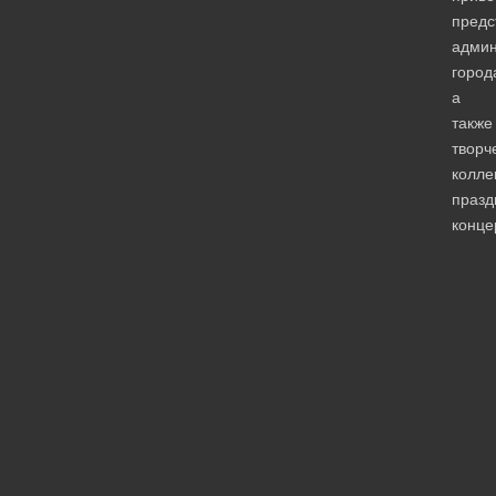
предс
админ
город
а
также
творч
колле
праз
конце