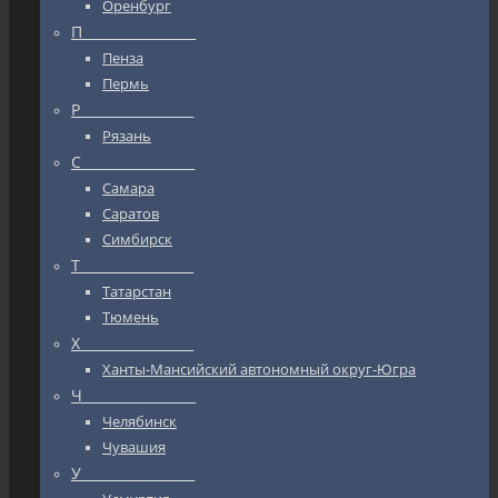
Оренбург
П_________________
Пенза
Пермь
Р_________________
Рязань
С_________________
Самара
Саратов
Симбирск
Т_________________
Татарстан
Тюмень
Х_________________
Ханты-Мансийский автономный округ-Югра
Ч_________________
Челябинск
Чувашия
У_________________