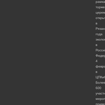
рамка
торже
цере
откры
в
Рязан
года
эколо
в
Росси
Феде
4
февр
в
ЦПКи
Боле
600
участ
мероп
приве