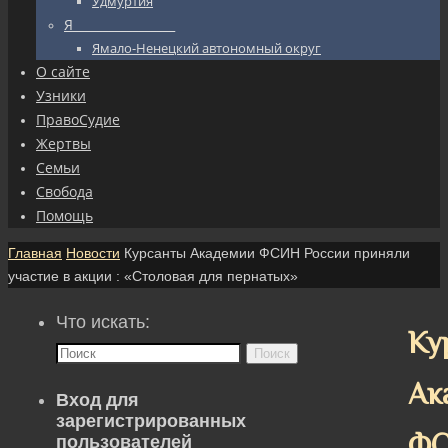
Удмуртия
Я_________________
Ямало-Ненецкий автономный округ
О сайте
Узники
ПравоСудие
Жертвы
Семьи
Свобода
Помощь
Главная
Новости
Курсанты Академии ФСИН России приняли
участие в акции : «Столовая для пернатых»
Что искать:
Ку
Поиск
Ак
Вход для
зарегистрированных
Ф
пользователей