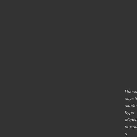
Пресс
служб
акад
Курс
«Орга
режи
и