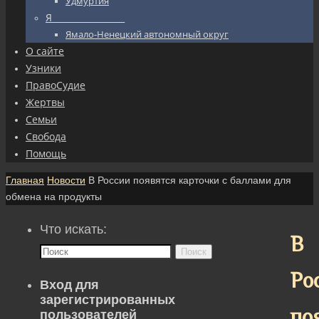
Удмуртия
Я_________________
Ямало-Ненецкий автономный округ
О сайте
Узники
ПравоСудие
Жертвы
Семьи
Свобода
Помощь
Главная
Новости
В России появятся карточки с баллами для
обмена на продукты
Что искать:
В
Поиск
Ро
Вход для
зарегистрированных
по
пользователей