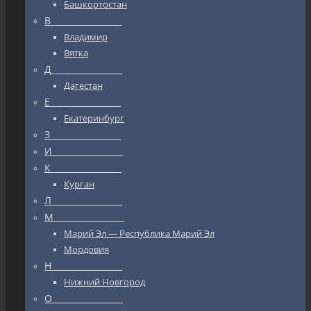
Башкортостан
В_________________
Владимир
Вятка
Д_________________
Дагестан
Е_________________
Екатеринбург
З_________________
И_________________
К_________________
Курган
Л_________________
М_________________
Марий Эл — Республика Марий Эл
Мордовия
Н_________________
Нижний Новгород
О_________________