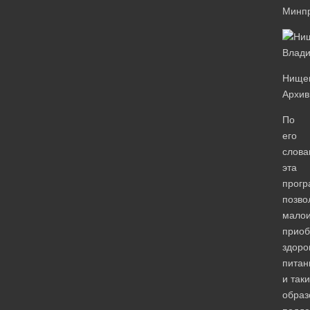
Минпр
Нищен
Архив
По
его
слова
эта
прог
позво
мало
приоб
здоро
питан
и так
образ