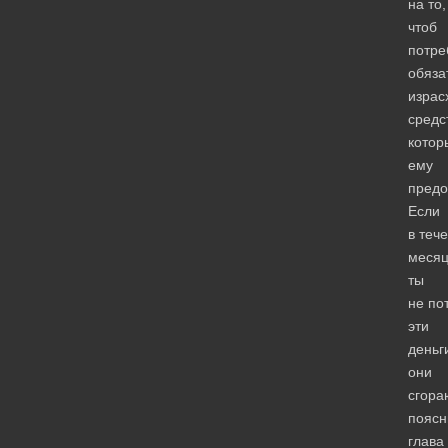
на то,
чтоб
потре
обяза
израс
средс
котор
ему
предо
Если
в теч
меся
ты
не по
эти
деньг
они
сгора
поясн
глава