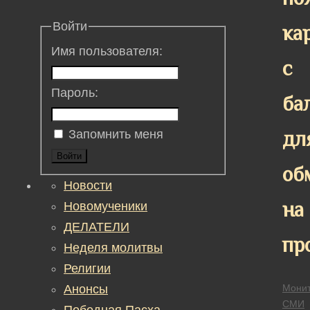
Войти
ка
Имя пользователя:
с
Пароль:
ба
дл
Запомнить меня
Войти
об
Новости
на
Новомученики
ДЕЛАТЕЛИ
пр
Неделя молитвы
Религии
Анонсы
Монит
СМИ
Победная Пасха