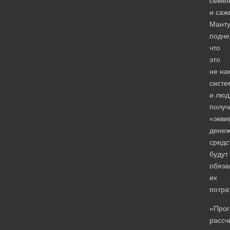
семе
и саж
Манту
подче
что
это
не на
систе
и люд
получ
«экви
дене
средс
будут
обяза
их
потра
«Про
рассч