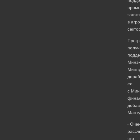
подде
промы
занят
в аг
секто
Прог
получ
подде
Минэк
Минп
дораб
ее
с Мин
финан
добав
Манту
«Оче
рассч
что