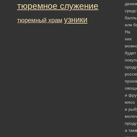
тюремное служение
дене
средс
узники
балл
тюремный храм
или б
На
них
можн
будет
покуп
проду
росси
произ
овощ
и фру
мясо
и рыб
моло
проду
а так