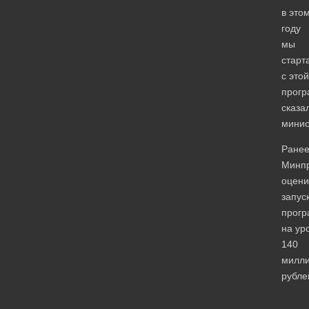
в это
году
мы
старт
с этой
прогр
сказа
минис
Ране
Минп
оцени
запус
прог
на ур
140
милл
рубле