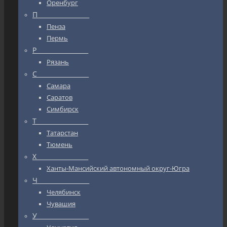
Оренбург
П_________________
Пенза
Пермь
Р_________________
Рязань
С_________________
Самара
Саратов
Симбирск
Т_________________
Татарстан
Тюмень
Х_________________
Ханты-Мансийский автономный округ-Югра
Ч_________________
Челябинск
Чувашия
У_________________