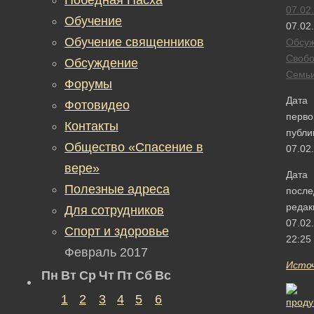
07.02
Обучение
07.02
Обучение священников
Обсу
Своб
Обсуждение
Семь
Форумы
Дата
Фотовидео
перво
Контакты
публи
Общество «Спасение в
07.02
вере»
Дата
Полезные адреса
после
редак
Для сотрудников
07.02
Спорт и здоровье
22:25
Февраль 2017
Исто
Пн
Вт
Ср
Чт
Пт
Сб
Вс
1
2
3
4
5
6