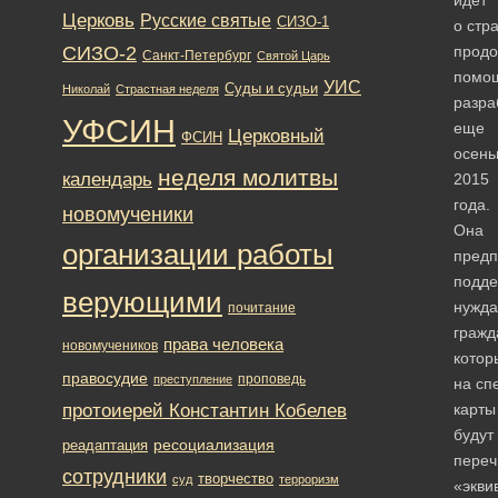
Церковь
Русские святые
СИЗО-1
о стр
СИЗО-2
продо
Санкт-Петербург
Святой Царь
помо
УИС
Суды и судьи
Николай
Страстная неделя
разра
УФСИН
еще
Церковный
ФСИН
осен
неделя молитвы
календарь
2015
года.
новомученики
Она
организации работы
предп
подде
верующими
нужд
почитание
гражд
права человека
новомучеников
котор
правосудие
проповедь
преступление
на сп
протоиерей Константин Кобелев
карты
будут
ресоциализация
реадаптация
переч
сотрудники
творчество
суд
терроризм
«экви