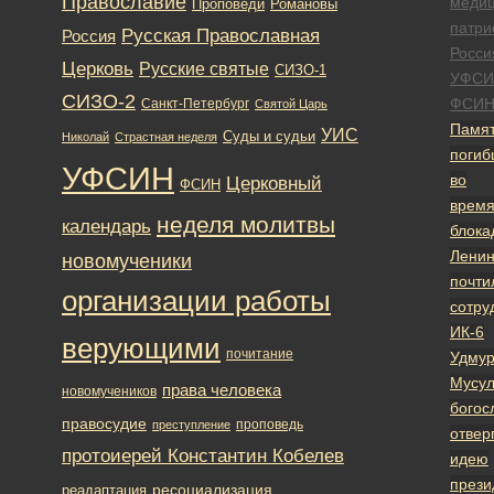
Православие
меди
Романовы
Проповеди
патри
Русская Православная
Россия
Росси
Церковь
Русские святые
СИЗО-1
УФСИ
СИЗО-2
ФСИ
Санкт-Петербург
Святой Царь
Памя
УИС
Суды и судьи
Николай
Страстная неделя
погиб
УФСИН
во
Церковный
ФСИН
врем
неделя молитвы
календарь
блока
Ленин
новомученики
почти
организации работы
сотру
ИК-6
верующими
почитание
Удмур
Мусул
права человека
новомучеников
богос
правосудие
проповедь
преступление
отвер
протоиерей Константин Кобелев
идею
прези
ресоциализация
реадаптация