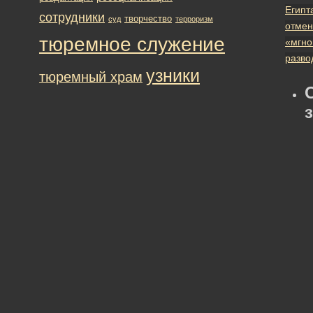
Египт
сотрудники
творчество
суд
терроризм
отмен
тюремное служение
«мгно
разво
узники
тюремный храм