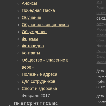
МП
Анонсы
Росси
Победная Пасха
08.02
Обучение
09.02
сотру
Обучение священников
Москв
Обсуждение
Моско
Форумы
облас
Фотовидео
Новос
Своб
Контакты
Спецп
Общество «Спасение в
Фотов
вере»
Дата
Полезные адреса
перво
Для сотрудников
публи
08.02
Спорт и здоровье
Февраль 2017
Дата
после
Пн
Вт
Ср
Чт
Пт
Сб
Вс