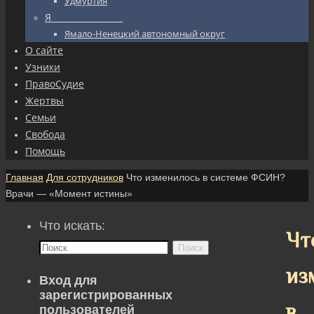
Удмуртия
Я_________________
Ямало-Ненецкий автономный округ
О сайте
Узники
ПравоСудие
Жертвы
Семьи
Свобода
Помощь
Главная
Для сотрудников
Что изменилось в системе ФСИН?
Врачи — «Момент истины»
Что искать:
Чт
Поиск
из
Вход для
зарегистрированных
в
пользователей