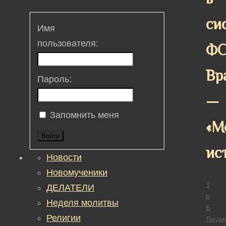
си
Имя
пользователя:
ФС
Вр
Пароль:
—
Запомнить меня
«М
Войти
ис
Новости
Новомученики
☦
ДЕЛАТЕЛИ
р
Неделя молитвы
Б
Религии
Людм