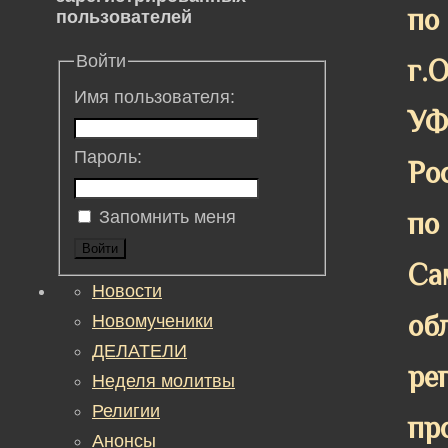
по
пользователей
Войти
г.
Имя пользователя:
У
Пароль:
Ро
по
Запомнить меня
Войти
Са
Новости
об
Новомученики
ДЕЛАТЕЛИ
ре
Неделя молитвы
Религии
пр
Анонсы