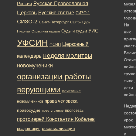
Русская Православная
Россия
музея
истор
Церковь
Русские святые
СИЗО-1
город
СИЗО-2
Санкт-Петербург
Святой Царь
На
УИС
Суды и судьи
Николай
Страстная неделя
них
пригл
УФСИН
Церковный
ФСИН
участ
Велик
неделя молитвы
календарь
Отече
новомученики
войны
труже
организации работы
тыла,
верующими
дети
почитание
войны
права человека
новомучеников
Неда
правосудие
проповедь
преступление
состо
протоиерей Константин Кобелев
урок
мужес
ресоциализация
реадаптация
и