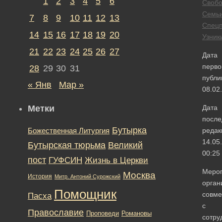
1
2
3
4
5
6
Своб
Семь
7
8
9
10
11
12
13
Спецп
14
15
16
17
18
19
20
Узник
21
22
23
24
25
26
27
Дата
перво
28
29
30
31
публи
« Янв
Мар »
08.02
Метки
Дата
после
Бутырка
редак
Божественная Литургия
14.05
Бутырская тюрьма
Великий
00:25
пост
ГУФСИН
Жизнь в Церкви
Меро
Москва
История
Митр. Антоний Сурожский
орган
Помощник
совме
Пасха
с
Православие
Романовы
Проповеди
сотру