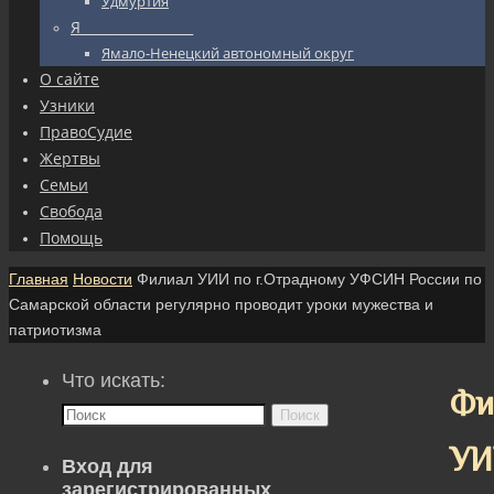
Удмуртия
Я_________________
Ямало-Ненецкий автономный округ
О сайте
Узники
ПравоСудие
Жертвы
Семьи
Свобода
Помощь
Главная
Новости
Филиал УИИ по г.Отрадному УФСИН России по
Самарской области регулярно проводит уроки мужества и
патриотизма
Что искать:
Фи
Поиск
УИ
Вход для
зарегистрированных