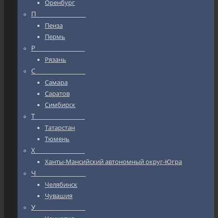
Оренбург
П_________________
Пенза
Пермь
Р_________________
Рязань
С_________________
Самара
Саратов
Симбирск
Т_________________
Татарстан
Тюмень
Х_________________
Ханты-Мансийский автономный округ-Югра
Ч_________________
Челябинск
Чувашия
У_________________