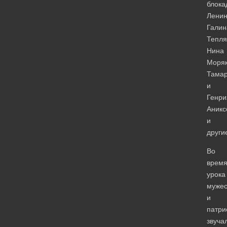
блока
Ленин
Галин
Тепля
Нина
Моряк
Тама
и
Генри
Аникс
и
други
Во
врем
урока
мужес
и
патри
звуча