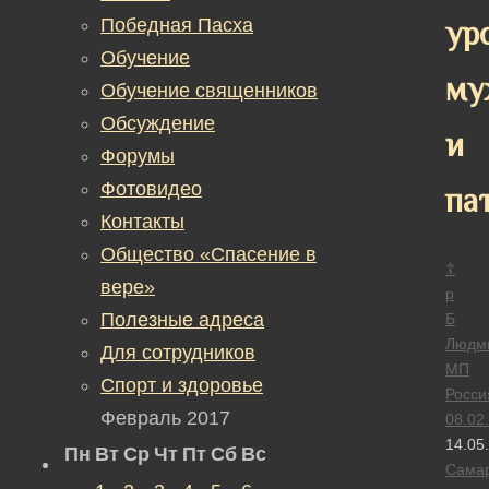
Победная Пасха
ур
Обучение
му
Обучение священников
Обсуждение
и
Форумы
Фотовидео
па
Контакты
Общество «Спасение в
☦
вере»
р
Полезные адреса
Б
Людм
Для сотрудников
МП
Спорт и здоровье
Росси
Февраль 2017
08.02
14.05
Пн
Вт
Ср
Чт
Пт
Сб
Вс
Сама