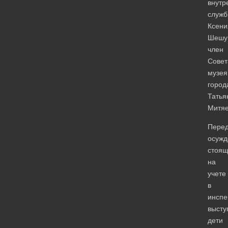
внутр
служ
Ксени
Шешу
член
Совет
музея
город
Татья
Митяе
Пере
осужд
стоя
на
учете
в
инспе
высту
дети