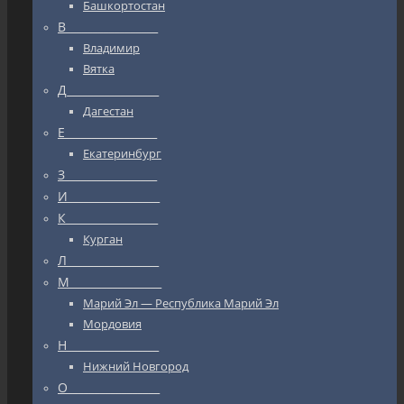
Башкортостан
В_________________
Владимир
Вятка
Д_________________
Дагестан
Е_________________
Екатеринбург
З_________________
И_________________
К_________________
Курган
Л_________________
М_________________
Марий Эл — Республика Марий Эл
Мордовия
Н_________________
Нижний Новгород
О_________________