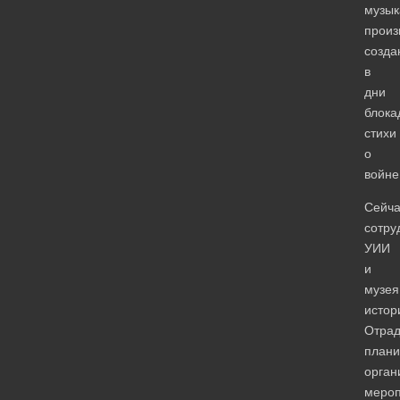
музык
произ
созда
в
дни
блока
стихи
о
войне
Сейча
сотру
УИИ
и
музея
истор
Отрад
плани
орган
мероп