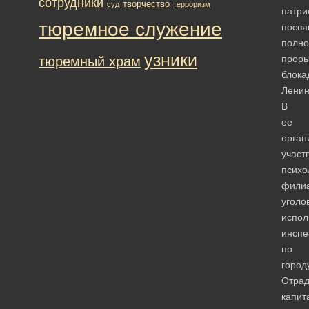
сотрудники
творчество
суд
терроризм
патри
тюремное служение
посв
полн
узники
проры
тюремный храм
блока
Ленин
В
ее
орган
участ
психо
фили
уголо
испол
инспе
по
город
Отра
капит