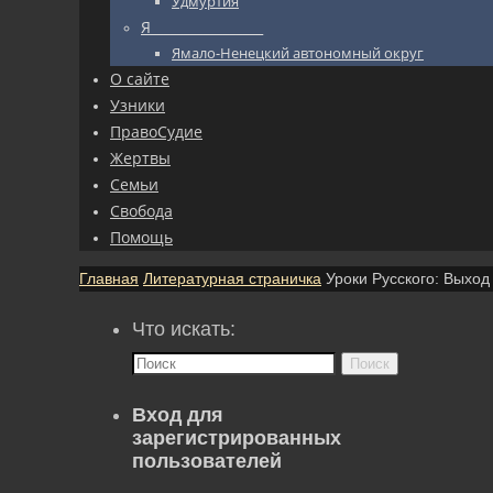
Удмуртия
Я_________________
Ямало-Ненецкий автономный округ
О сайте
Узники
ПравоСудие
Жертвы
Семьи
Свобода
Помощь
Главная
Литературная страничка
Уроки Русского: Выхо
Что искать:
Поиск
Вход для
зарегистрированных
пользователей