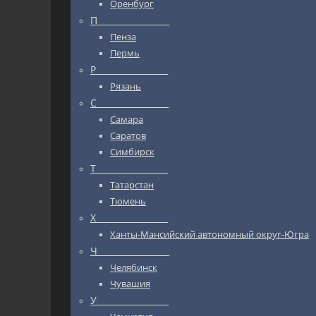
Оренбург
П_________________
Пенза
Пермь
Р_________________
Рязань
С_________________
Самара
Саратов
Симбирск
Т_________________
Татарстан
Тюмень
Х_________________
Ханты-Мансийский автономный округ-Югра
Ч_________________
Челябинск
Чувашия
У_________________