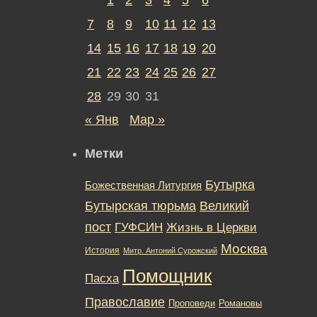
7
8
9
10
11
12
13
14
15
16
17
18
19
20
21
22
23
24
25
26
27
28
29
30
31
« Янв
Мар »
Метки
Бутырка
Божественная Литургия
Бутырская тюрьма
Великий
пост
ГУФСИН
Жизнь в Церкви
Москва
История
Митр. Антоний Сурожский
Помощник
Пасха
Православие
Романовы
Проповеди