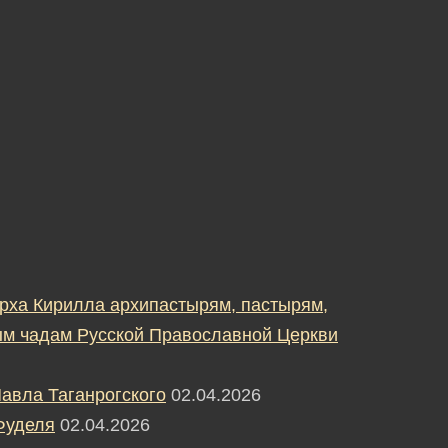
рха Кирилла архипастырям, пастырям,
м чадам Русской Православной Церкви
авла Таганрогского
02.04.2026
Фуделя
02.04.2026