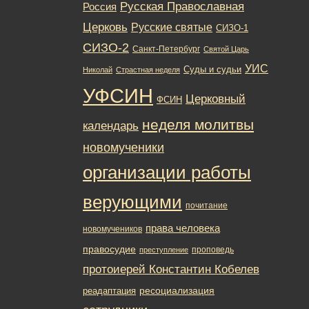
Русская Православная
Россия
Церковь
Русские святые
СИЗО-1
СИЗО-2
Санкт-Петербург
Святой Царь
УИС
Суды и судьи
Николай
Страстная неделя
УФСИН
Церковный
ФСИН
неделя молитвы
календарь
новомученики
организации работы
верующими
почитание
права человека
новомучеников
правосудие
проповедь
преступление
протоиерей Константин Кобелев
ресоциализация
реадаптация