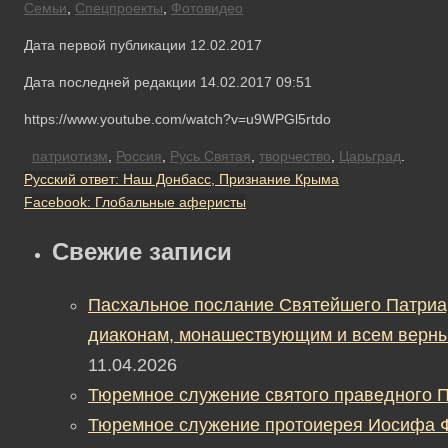
Семьи
,
Спецпроекты
,
Фотовидео
Дата первой публикации 12.02.2017
Дата последней редакции 14.02.2017 09:51
https://www.youtube.com/watch?v=u9WPGl5rtdo
патриотизм
,
Россия
,
Русь Святая
,
творчество
,
Царьград
.
Русский ответ: Наш Донбасс, Признание Крыма
Facebook: Глобальные аферисты
Свежие записи
Пасхальное послание Святейшего Патриа
диаконам, монашествующим и всем верны
11.04.2026
Тюремное служение святого праведного П
Тюремное служение протоиерея Иосифа 