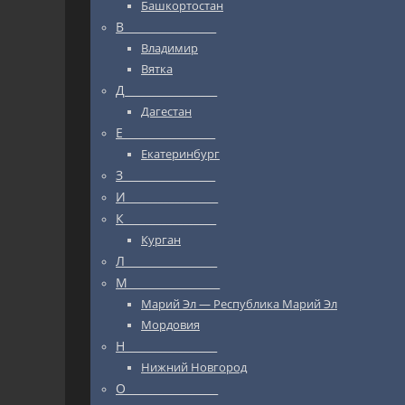
Башкортостан
В_________________
Владимир
Вятка
Д_________________
Дагестан
Е_________________
Екатеринбург
З_________________
И_________________
К_________________
Курган
Л_________________
М_________________
Марий Эл — Республика Марий Эл
Мордовия
Н_________________
Нижний Новгород
О_________________