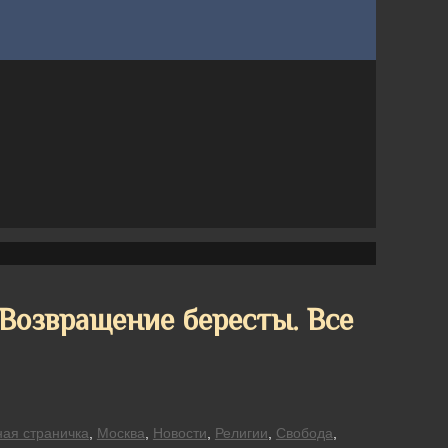
 Возвращение бересты. Все
ная страничка
,
Москва
,
Новости
,
Религии
,
Свобода
,