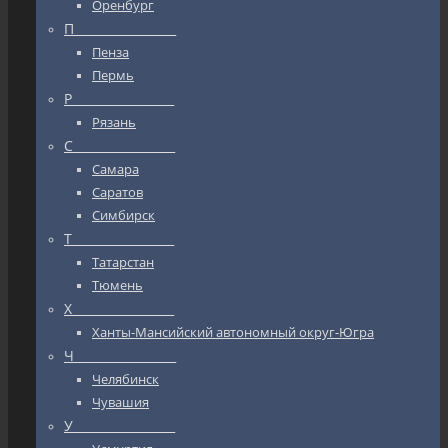
Оренбург
П_________________
Пенза
Пермь
Р_________________
Рязань
С_________________
Самара
Саратов
Симбирск
Т_________________
Татарстан
Тюмень
Х_________________
Ханты-Мансийский автономный округ-Югра
Ч_________________
Челябинск
Чувашия
У_________________