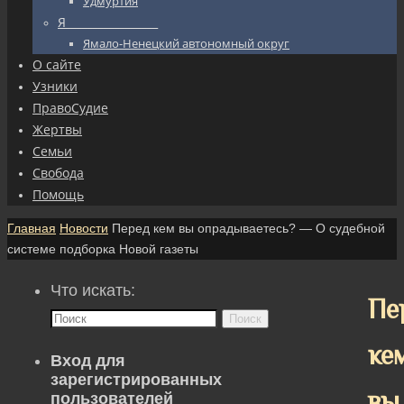
Удмуртия
Я_________________
Ямало-Ненецкий автономный округ
О сайте
Узники
ПравоСудие
Жертвы
Семьи
Свобода
Помощь
Главная
Новости
Перед кем вы опрадываетесь? — О судебной
системе подборка Новой газеты
Что искать:
Пе
Поиск
ке
Вход для
зарегистрированных
вы
пользователей