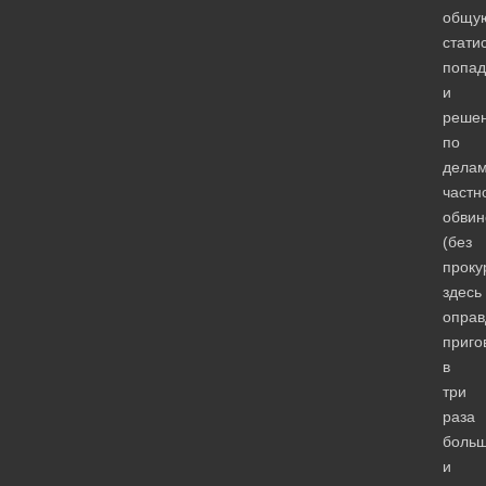
общу
стати
попа
и
реше
по
дела
частн
обвин
(без
проку
здесь
оправ
приго
в
три
раза
больш
и