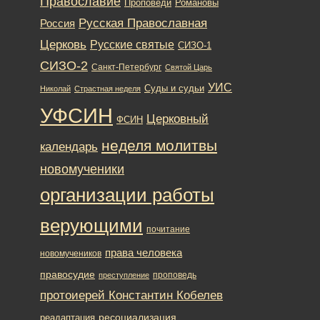
Православие
Романовы
Проповеди
Русская Православная
Россия
Церковь
Русские святые
СИЗО-1
СИЗО-2
Санкт-Петербург
Святой Царь
УИС
Суды и судьи
Николай
Страстная неделя
УФСИН
Церковный
ФСИН
неделя молитвы
календарь
новомученики
организации работы
верующими
почитание
права человека
новомучеников
правосудие
проповедь
преступление
протоиерей Константин Кобелев
ресоциализация
реадаптация