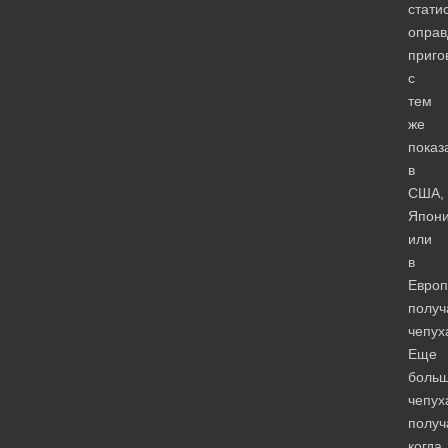
стати
оправ
приго
с
тем
же
показ
в
США,
Япон
или
в
Европ
получ
чепух
Еще
боль
чепух
получ
когда