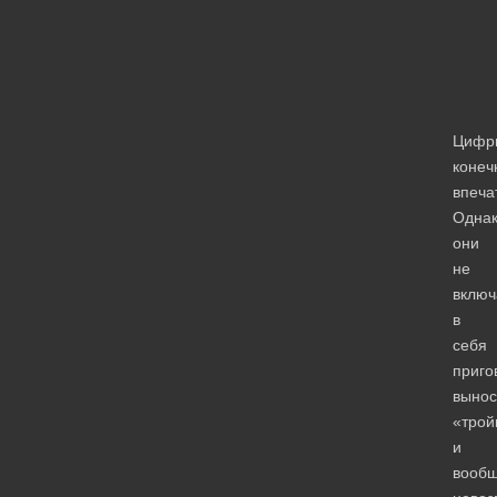
Цифр
конеч
впеча
Одна
они
не
включ
в
себя
приго
выно
«трой
и
вооб