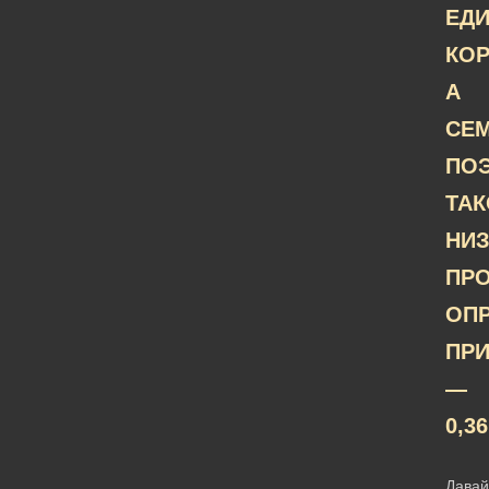
ЕД
КОР
А
СЕМ
ПО
ТА
НИ
ПР
ОП
ПР
—
0,36
Давай