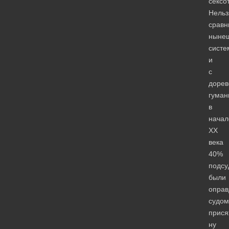
сексо
Нельз
сравн
ныне
систе
и
с
доре
гуман
в
начал
XX
века
40%
подс
были
опра
судом
прися
ну