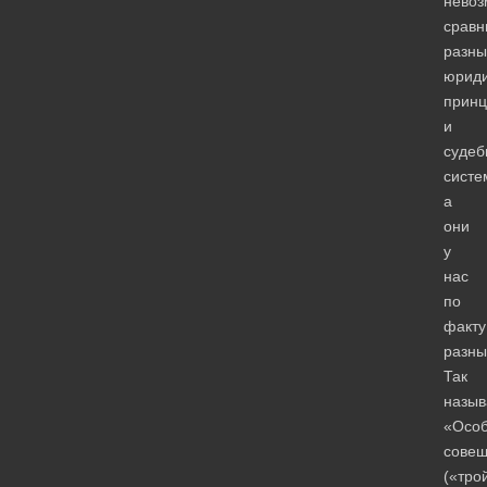
невоз
сравн
разны
юриди
прин
и
судеб
систе
а
они
у
нас
по
факту
разны
Так
назы
«Осо
сове
(«тро