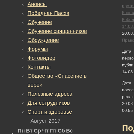
Анонсы
прото
Победная Пасха
Конст
Кобел
Обучение
14.08
Обучение священников
20.08
Обсуждение
Прав
Форумы
Дата
Фотовидео
перво
публи
Контакты
14.08
Общество «Спасение в
Дата
вере»
после
Полезные адреса
редак
Для сотрудников
20.08
00:55
Спорт и здоровье
Август 2017
По
Пн
Вт
Ср
Чт
Пт
Сб
Вс