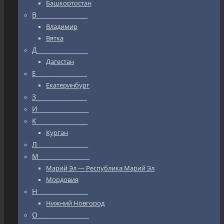
Башкортостан
В_________________
Владимир
Вятка
Д_________________
Дагестан
Е_________________
Екатеринбург
З_________________
И_________________
К_________________
Курган
Л_________________
М_________________
Марий Эл — Республика Марий Эл
Мордовия
Н_________________
Нижний Новгород
О_________________