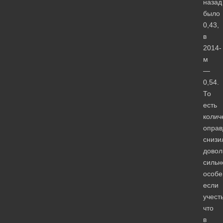
назад
было
0,43,
в
2014-
м
—
0,54.
То
есть
колич
оправ
снизи
довол
сильн
особе
если
учесть
что
в