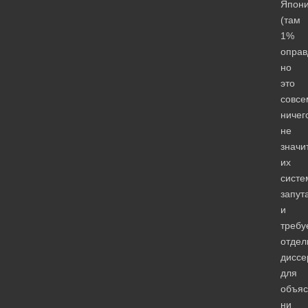
Япон
(там
1%
оправ
но
это
совсе
ничег
не
значит
их
систе
запут
и
требу
отдел
диссе
для
объяс
ни