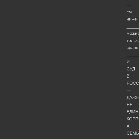
—
см.
ниже
_____
можн
тольк
сравн
____
И
СУД
В
РОСС
—
ДАЖЕ
НЕ
ЕДИН
КОРП
А
СЕМЬ