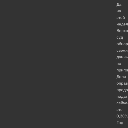
Да,
на
этой
недел
Верх
суд
обнар
свежи
данн
по
приго
Доля
оправ
продо
падат
сейча
это
0,36%
Год