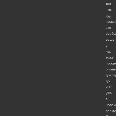
так
это
суд
прися
это
особа
вещь,
у
нас
тоже
проце
оправ
доход
до
20%
уже
в
нове
време