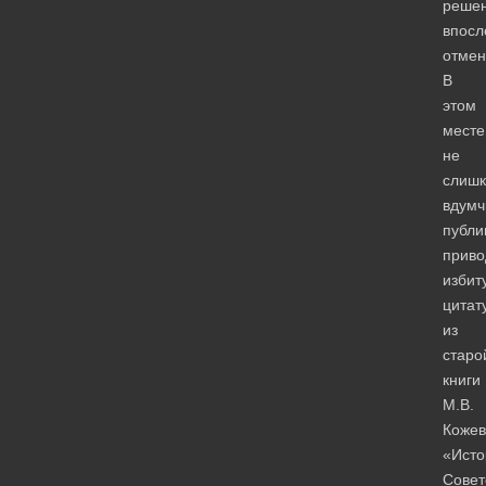
решен
впосл
отмен
В
этом
месте
не
слиш
вдумч
публи
приво
избит
цитат
из
старо
книги
М.В.
Кожев
«Исто
Совет