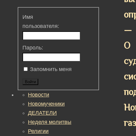
оп
Имя
пользователя:
—
О
Пароль:
су
Запомнить меня
си
Войти
по
Новости
Новомученики
Но
ДЕЛАТЕЛИ
га
Неделя молитвы
Религии