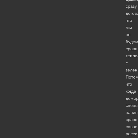
сразу
догов
что
мы
не
буде
сравн
тепло
с
зелен
Пото
что
когда
домо
спец
начин
сравн
совр
росси