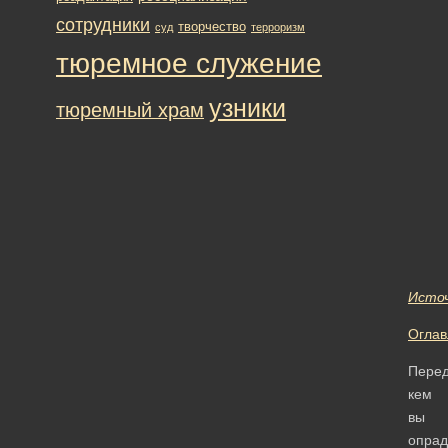
сотрудники
творчество
суд
терроризм
тюремное служение
узники
тюремный храм
Исто
Оглав
Пере
кем
вы
опрад