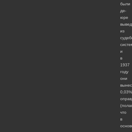
были
де-
юре
выве
из
судеб
систе
и
в
1937
году
они
вынес
0,03%
оправ
(пола
что
в
основ