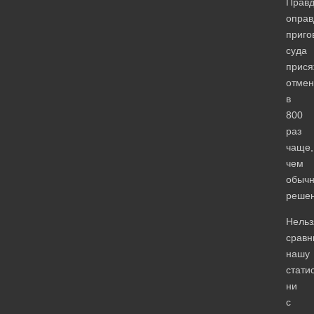
Правд
оправ
приго
суда
прис
отмен
в
800
раз
чаще,
чем
обыч
решен
Нельз
сравн
нашу
стати
ни
с