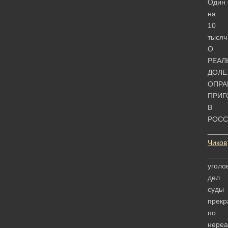
Один
на
10
тысяч
О
РЕАЛ
ДОЛЕ
ОПРА
ПРИГ
В
РОСС
_____
Чиков
____
уголо
дел
суды
прек
по
нере