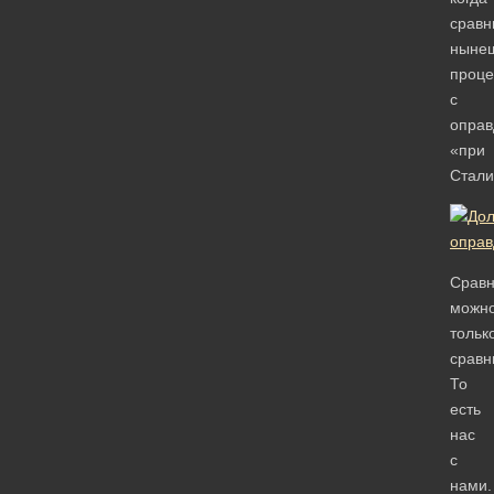
сравн
ныне
проце
с
опра
«при
Стали
Сравн
можн
тольк
сравн
То
есть
нас
с
нами.