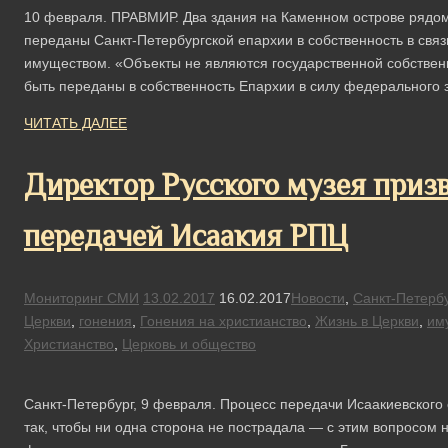
10 февраля. ПРАВМИР. Два здания на Каменном острове рядом
переданы Санкт-Петербургской епархии в собственность в связ
имуществом. «Объекты не являются государственной собственно
быть переданы в собственность Епархии в силу федерального
ЧИТАТЬ ДАЛЕЕ
Директор Русского музея призв
передачей Исаакия РПЦ
Мониторинг СМИ
13.02.2017
16.02.2017
Новости
,
Санкт-Петерб
Церкви
,
гонения
,
Гонения на христианство
,
Жизнь в Церкви
,
им
Христианство
,
Церковь и общество
Санкт-Петербург, 9 февраля. Процесс передачи Исаакиевского
так, чтобы ни одна сторона не пострадала — с этим вопросом 