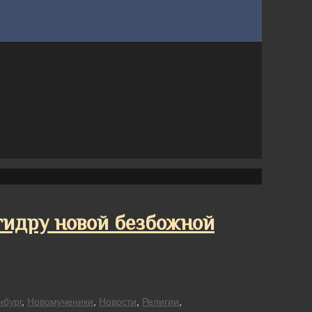
гидру новой безбожной
нбург
,
Новомученики
,
Новости
,
Религии
,