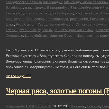
Свердловская область
Александр I
,
Александр Благословенный
богоборцы
,
взрыв храма
,
Екатеринбург
,
Екатеринбургская митр
Екатеринбургский и Верхотурский Кирилл
,
мусульманство
,
Нико
Мультатули
,
Православие
,
пропаганда
,
революция
,
Романовы
,
Царь
,
Русь Святая
,
Свердловская область
,
Святая великомучен
Сталин
,
сталинизм
,
трусость
,
убийство царской семьи
,
уничтож
Спасителя
,
Цареубийство
,
Царская Семья
,
Царь
,
цветная рево
Петр Мультатули: Остановить гидру новой безбожной револю
Екатеринбургского и Верхотурского Кирилла по поводу вынужде
Великомученицы Екатерины в сквере. Владыка как всегда преде
произошло в Екатеринбурге: «Не храм, а Бога они вытесняют и
ЧИТАТЬ ДАЛЕЕ
Черная ряса, золотые погоны (
Мониторинг СМИ
16.02.2017
16.02.2017
Воронеж
,
Новости
,
Рел