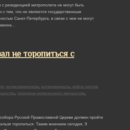
 с резиденцией митрополита не могут быть
и с тем, что не являются государственным
стью Санкт-Петербурга, в связи с чем не могут
 закона…
ал не торопиться с
ург
антиклерикализм
,
антиклерикалы
,
война против
ущество
,
передача религиозного имущества
,
 собора Русской Православной Церкви должен пройти
нельзя торопиться. Таким мнением сегодня, 9