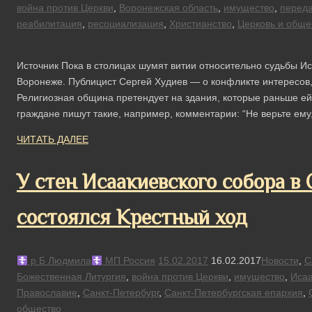
война против Церкви
,
Воронежская область
,
имущество
,
переда
реабилитация
,
ресоциализация
,
Христианство
,
Церковь и обще
Источник Пока в столицах шумят витии относительно судьбы И
Воронеже. Публицист Сергей Худиев — о конфликте интересов,
Религиозная община претендует на здания, которые раньше е
граждане пишут такие, например, комментарии: “Не верьте ему
ЧИТАТЬ ДАЛЕЕ
У стен Исаакиевского собора в
состоялся Крестный ход
р Б Людмила
МП Россия
15.02.2017
16.02.2017
Новости
,
С
Божественная Литургия
,
война против Церкви
,
имущество
,
Исаа
Православие
,
Санкт-Петербург
,
Санкт-Петербургская епархия
,
общество