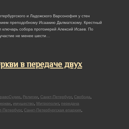
тербургского и Ладожского Варсонофия у стен
ением преподобному Исаакию Далматскому. Крестный
ил ключарь собора протоиерей Алексий Исаев. По
и участие не менее шести…
ркви в передаче двух
равоСудие
,
Религии
,
Санкт-Петербург
,
Свобода
,
Церкви
,
имущество
,
Митрополит
,
передача
т-Петербург
,
Санкт-Петербургская епархия
,