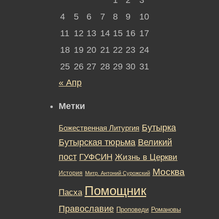
4
5
6
7
8
9
10
11
12
13
14
15
16
17
18
19
20
21
22
23
24
25
26
27
28
29
30
31
« Апр
Метки
Бутырка
Божественная Литургия
Бутырская тюрьма
Великий
пост
ГУФСИН
Жизнь в Церкви
Москва
История
Митр. Антоний Сурожский
Помощник
Пасха
Православие
Романовы
Проповеди