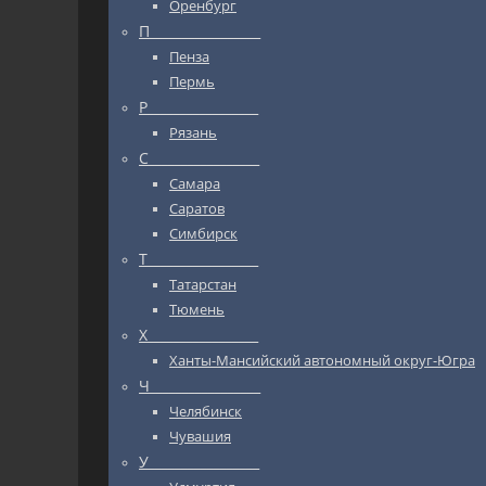
Оренбург
П_________________
Пенза
Пермь
Р_________________
Рязань
С_________________
Самара
Саратов
Симбирск
Т_________________
Татарстан
Тюмень
Х_________________
Ханты-Мансийский автономный округ-Югра
Ч_________________
Челябинск
Чувашия
У_________________