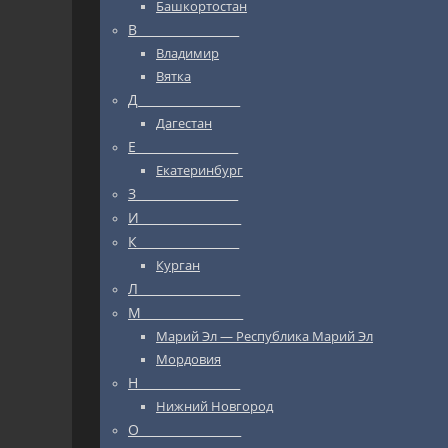
Башкортостан
В_________________
Владимир
Вятка
Д_________________
Дагестан
Е_________________
Екатеринбург
З_________________
И_________________
К_________________
Курган
Л_________________
М_________________
Марий Эл — Республика Марий Эл
Мордовия
Н_________________
Нижний Новгород
О_________________