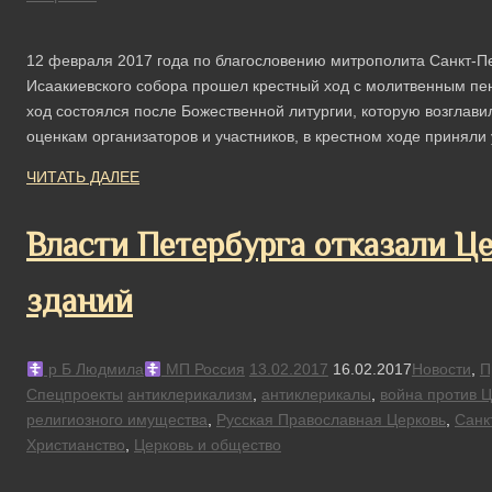
12 февраля 2017 года по благословению митрополита Санкт-Пе
Исаакиевского собора прошел крестный ход с молитвенным п
ход состоялся после Божественной литургии, которую возглав
оценкам организаторов и участников, в крестном ходе принял
ЧИТАТЬ ДАЛЕЕ
Власти Петербурга отказали Це
зданий
р Б Людмила
МП Россия
13.02.2017
16.02.2017
Новости
,
П
Спецпроекты
антиклерикализм
,
антиклерикалы
,
война против 
религиозного имущества
,
Русская Православная Церковь
,
Санк
Христианство
,
Церковь и общество