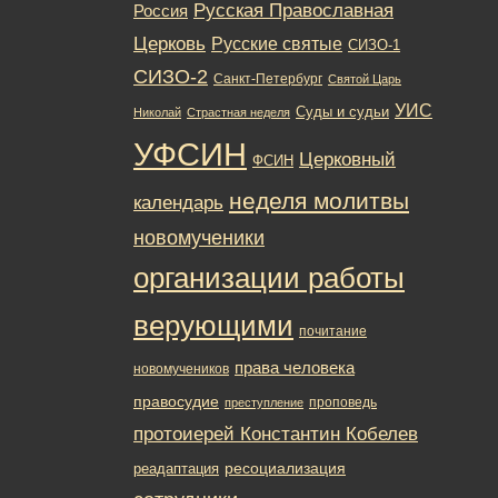
Русская Православная
Россия
Церковь
Русские святые
СИЗО-1
СИЗО-2
Санкт-Петербург
Святой Царь
УИС
Суды и судьи
Николай
Страстная неделя
УФСИН
Церковный
ФСИН
неделя молитвы
календарь
новомученики
организации работы
верующими
почитание
права человека
новомучеников
правосудие
проповедь
преступление
протоиерей Константин Кобелев
ресоциализация
реадаптация