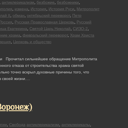
,
антиклерикализм
,
безбожие
,
безбожники
,
ополия
,
измена
,
История
,
История Руси
,
Митрополит
лай II
,
обман
,
октябрьский переворот
,
Петр
Россия
,
Русская Православная Церковь
,
Русский
ица Екатерина
,
Святой Царь Николай
,
СИЗО-2
,
ение храма
,
февральский переворот
,
Храм Христа
люция
,
Церковь и общество
ции Прочитал сильнейшее обращение Митрополита
нного отказа от строительства храма святой
льно точно вскрыл духовные причины того, что
з своей жизни.…
Воронеж)
игии
,
Свобода
антиклерикализм
,
антиклерикалы
,