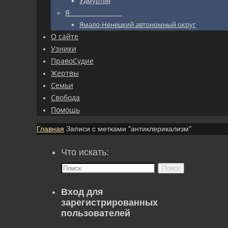
Удмуртия
Я_________________
Ямало-Ненецкий автономный округ
О сайте
Узники
ПравоСудие
Жертвы
Семьи
Свобода
Помощь
Главная
Записи с метками "антиклерикализм"
Что искать:
Поиск
Вход для
зарегистрированных
пользователей