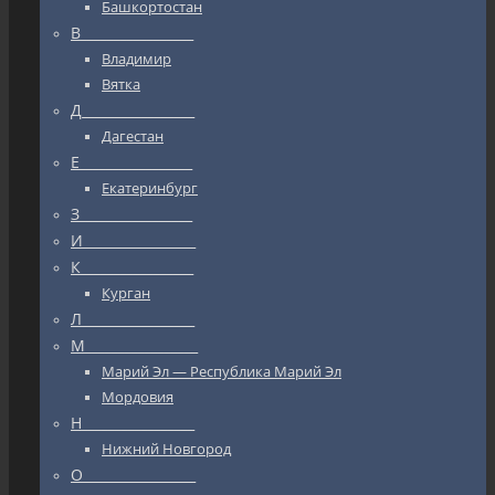
Башкортостан
В_________________
Владимир
Вятка
Д_________________
Дагестан
Е_________________
Екатеринбург
З_________________
И_________________
К_________________
Курган
Л_________________
М_________________
Марий Эл — Республика Марий Эл
Мордовия
Н_________________
Нижний Новгород
О_________________