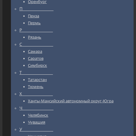
Оренбург
П_________________
Пенза
Пермь
Р_________________
Рязань
С_________________
Самара
Саратов
Симбирск
Т_________________
Татарстан
Тюмень
Х_________________
Ханты-Мансийский автономный округ-Югра
Ч_________________
Челябинск
Чувашия
У_________________