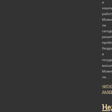
и
нашл
работ
Можн
ли
сегод
решит
пробл
безд
в
госуд
масш
Можн
ли…
ЧИТА
ДАЛЕ
Не