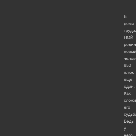
В
доме
трудо
НОЙ
родил
новы
челов
850
плюс
еще
один.
Как
сложи
его
судьб
Ведь
у
него