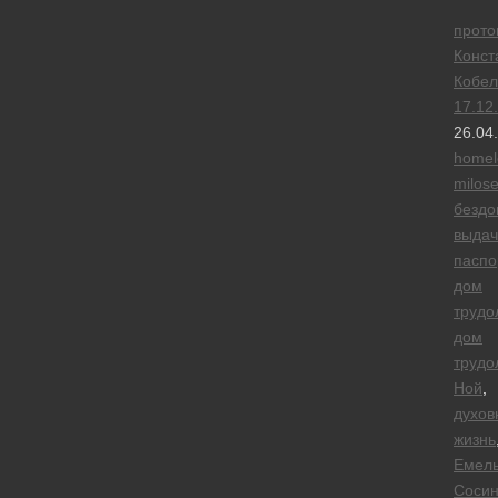
прото
Конст
Кобел
17.12
26.04
homel
milose
безд
выдач
паспо
дом
трудо
дом
трудо
Ной
,
духов
жизнь
Емел
Сосин