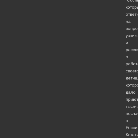
Сосин
котор
ответ
на
вопро
узник
и
расск
о
работ
своег
детищ
котор
дало
прию
тысяч
несча
в
Росси
Кстат