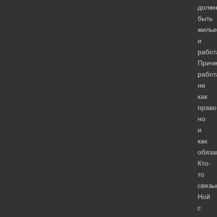
долж
быть
жилье
и
работ
Прич
работ
не
как
право
но
и
как
обяза
Кто-
то
связы
Ной
с