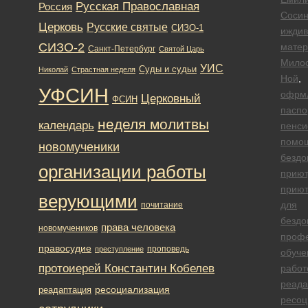
Русская Православная
Россия
Сосин
Церковь
Русские святые
СИЗО-1
иждив
СИЗО-2
матер
Санкт-Петербург
Святой Царь
Мило
УИС
Суды и судьи
Николай
Страстная неделя
Ной
,
УФСИН
офрм
Церковный
ФСИН
паспо
неделя молитвы
календарь
пенси
помо
новомученики
безд
организации работы
приют
прию
верующими
для
почитание
безд
права человека
новомучеников
проф
правосудие
проповедь
преступление
обуче
протоиерей Константин Кобелев
работ
реада
ресоциализация
реадаптация
ресоц