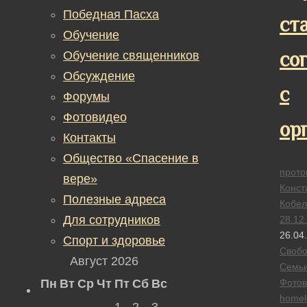
Победная Пасха
ст
Обучение
со
Обучение священников
Обсуждение
с
Форумы
Фотовидео
ор
Контакты
Общество «Спасение в
прото
вере»
Конст
Полезные адреса
Кобел
Для сотрудников
28.12
26.04
Спорт и здоровье
Своб
Август 2026
Семь
Пн
Вт
Ср
Чт
Пт
Сб
Вс
Фотов
homel
1
2
3