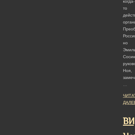
когда-
то
дейс
орган
Прео
Росси
но
Эмил
Сосин
руков
Ноя,
замеч
…
ЧИТА
ДАЛЕ
ВИ