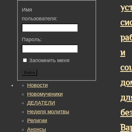
ус
Имя
пользователя:
си
ра
Пароль:
и
Запомнить меня
со
Войти
до
Новости
Новомученики
дл
ДЕЛАТЕЛИ
бе
Неделя молитвы
Религии
Ва
Анонсы