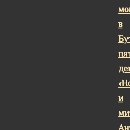
мо
в
Бу
пя
де
«Н
и
ми
Ан