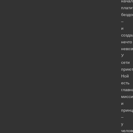
начал
плати
безд
–
и
созда
нечто
невоз
У
сети
приют
Ной
есть
главн
мисси
и
принц
–
у
челов