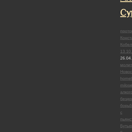
Су
прото
Конст
Кобел
13.10
26.04
моли
Новос
homel
milose
алког
безд
борьб
с
пьянс
Бутыр