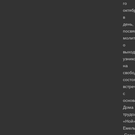
го
октяб
в
день,
посв
молит
о
выход
узник
на
свобо
состо
встре
с
основ
Дома
трудо
«Ной
Емел