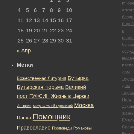
milose
4
5
6
7
8
9
10
алког
безд
11
12
13
14
15
16
17
борьб
18
19
20
21
22
23
24
с
пьянс
25
26
27
28
29
30
31
бывш
« Апр
осуж
выдач
Метки
паспо
дом
Бутырка
Божественная Литургия
трудо
дом
Бутырская тюрьма
Великий
трудо
пост
ГУФСИН
Жизнь в Церкви
Ной
,
Москва
История
духов
Митр. Антоний Сурожский
жизнь
Помощник
Пасха
Емел
Сосин
Православие
Романовы
Проповеди
Емил