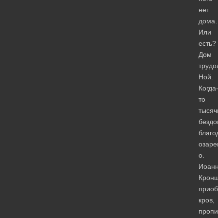
нет
дома
Или
есть?
Дом
трудо
Ной.
Когда
то
тысяч
бездо
благо
озар
о.
Иоан
Кронш
приоб
кров,
пропи