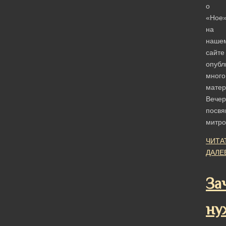
о
«Ное
на
наше
сайте
опубл
много
матер
Вечер
посв
митр
ЧИТА
ДАЛЕ
За
ну