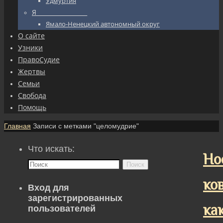
Удмуртия
Я_________________
Ямало-Ненецкий автономный округ
О сайте
Узники
ПравоСудие
Жертвы
Семьи
Свобода
Помощь
Главная
Записи с метками "целомудрие"
Что искать:
Но
Поиск
ков
Вход для
зарегистрированных
ка
пользователей