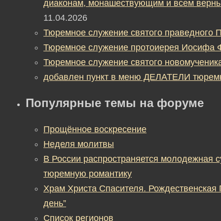
диаконам, монашествующим и всем верны
11.04.2026
Тюремное служение святого праведного П
Тюремное служение протоиерея Иосифа 
Тюремное служение святого новомученик
добавлен пункт в меню ДЕЛАТЕЛИ тюрем
Популярные темы на форуме
Прощённое воскресение
Неделя молитвы
В России распространяется молодежная 
тюремную романтику
Храм Христа Спасителя. Рождественская
день”
Список регионов