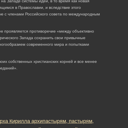
 на Западе системы идей, в то время как новая
щимся в Православии, и вследствие этого
че с членами Российского совета по международным
вее проявляется противоречие «между объективно
ического Запада сохранить свои привычные
ногообразием современного мира и попытками
воих собственных христианских корней и все менее
веданий».
рха Кирилла архипастырям, пастырям,