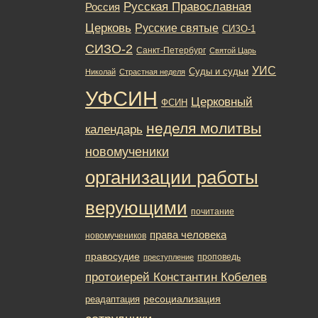
Русская Православная
Россия
Церковь
Русские святые
СИЗО-1
СИЗО-2
Санкт-Петербург
Святой Царь
УИС
Суды и судьи
Николай
Страстная неделя
УФСИН
Церковный
ФСИН
неделя молитвы
календарь
новомученики
организации работы
верующими
почитание
права человека
новомучеников
правосудие
проповедь
преступление
протоиерей Константин Кобелев
ресоциализация
реадаптация