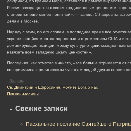
доктриной, по крайней мере, оставался в рамках выработанной
Россия возвращается к своим традиционным ценностям, кореня
становится еще менее понятной», — заявил С.Лавров на встре
делам в Москве.
Наряду с этим, по его словам, в последнее время все отчетли
укрепляющейся многополярностью и стремлением США и истор
доминирующие позиции, между культурно-цивилизационным м
навязать всем западную шкалу ценностей».
Последняя, как отметил министр, «все больше отрывается от с
восприимчива к религиозным чувствам людей других вероиспо
Лавров
.
Св. Димитрий и Ефросиния, молите Бога о нас
Пушкин-москвич
Свежие записи
Пасхальное послание Святейшего Патриа