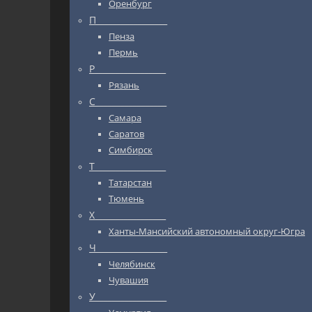
Оренбург
П_________________
Пенза
Пермь
Р_________________
Рязань
С_________________
Самара
Саратов
Симбирск
Т_________________
Татарстан
Тюмень
Х_________________
Ханты-Мансийский автономный округ-Югра
Ч_________________
Челябинск
Чувашия
У_________________