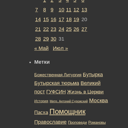
7
8
9
10
11
12
13
14
15
16
17
18
19
20
21
22
23
24
25
26
27
28
29
30
31
« Май
Июл »
Метки
Бутырка
Божественная Литургия
Бутырская тюрьма
Великий
пост
ГУФСИН
Жизнь в Церкви
Москва
История
Митр. Антоний Сурожский
Помощник
Пасха
Православие
Романовы
Проповеди