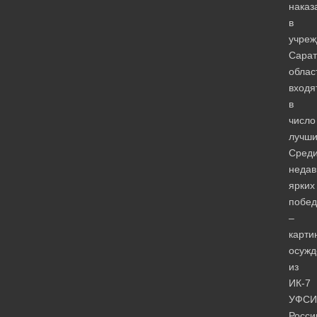
наказ
в
учреж
Сарат
облас
входя
в
число
лучши
Сред
недав
ярких
побед
–
карти
осужд
из
ИК-7
УФСИ
Росси