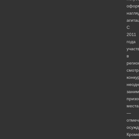
офор
нагля
агита
С
2011
года
участ
в
регио
смотр
конку
неодн
заним
призо
места
—
отмеч
осужд
Кром