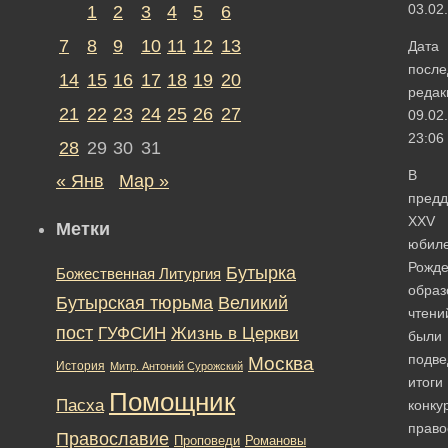
03.02
1
2
3
4
5
6
7
8
9
10
11
12
13
Дата
после
14
15
16
17
18
19
20
редак
21
22
23
24
25
26
27
09.02
23:06
28
29
30
31
В
« Янв
Мар »
предд
XXV
Метки
юбил
Рожде
Бутырка
Божественная Литургия
образ
Бутырская тюрьма
Великий
чтени
пост
ГУФСИН
Жизнь в Церкви
были
подв
Москва
История
Митр. Антоний Сурожский
итоги
Помощник
Пасха
конку
право
Православие
Романовы
Проповеди