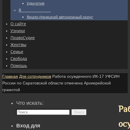
Удмуртия
Я_________________
Ямало-Ненецкий автономный округ
О сайте
Узники
ПравоСудие
Жертвы
Семьи
Свобода
Помощь
Главная
Для сотрудников
Работа осужденного ИК-17 УФСИН
России по Саратовской области отмечена Архиерейской
грамотой
Что искать:
Ра
Поиск
ос
Вход для