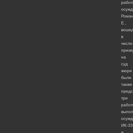
работ
осужд
Рома
Е.,
воше
в
число
призе
на
суд
жюри
были
также
предс
три
работ
выпо
осуж
ИК-33
и