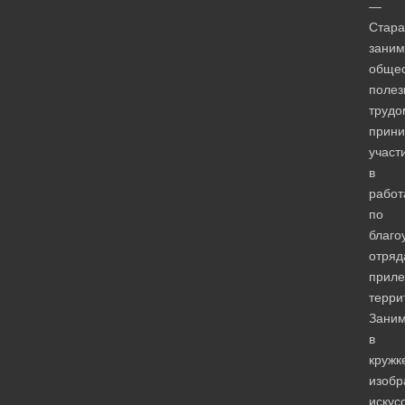
—
Стар
заним
общес
поле
трудо
прин
участ
в
работ
по
благо
отряд
прил
терри
Зани
в
кружк
изобр
искус