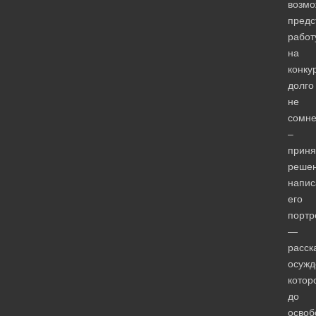
возмо
предс
работ
на
конку
долго
не
сомне
–
приня
реше
напис
его
портр
—
расск
осужд
котор
до
освоб