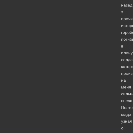
назад
я
прочи
истор
герой
погиб
в
плену
солда
котор
произ
на
меня
силь
впеча
Поэто
когда
узнал
о