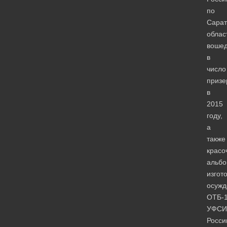
по
Сарат
облас
воше
в
число
призе
в
2015
году,
а
также
красо
альбо
изгот
осуж
ОТБ-
УФСИ
Росси