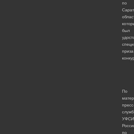
по
Сарат
облас
котор
был
удост
специ
приза
конку
По
мате
пресс
служ
УФСИ
Росси
по