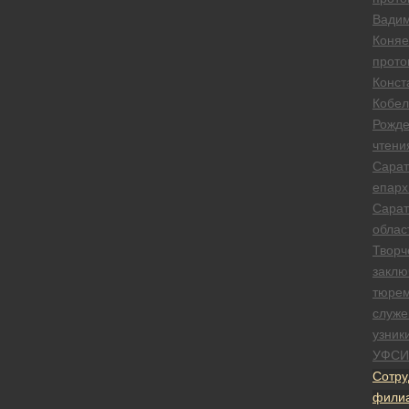
Вади
Коняе
прото
Конст
Кобел
Рожде
чтени
Сарат
епарх
Сарат
облас
Творч
заклю
тюре
служе
узник
УФСИ
Сотру
фили