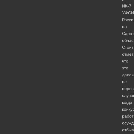
ИК-7
УФСИ
Росси
по
Сарат
облас
Стоит
отмет
что
это
далек
не
перв
случа
когда
конку
работ
осужд
отбы