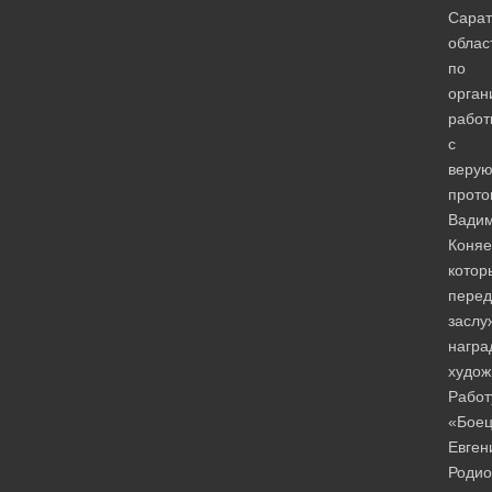
Сарат
облас
по
орган
работ
с
веру
прот
Вади
Коняе
котор
перед
заслу
награ
худож
Работ
«Бое
Евген
Родио