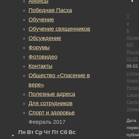
Анонсы
Победная Пасха
☦
Обучение
р
Обучение священников
Б
Обсуждение
Людм
МП
Форумы
Росси
Фотовидео
03.02
Контакты
09.02
сотру
Общество «Спасение в
Новос
вере»
Религ
Полезные адреса
Сарат
Своб
Для сотрудников
Узник
Спорт и здоровье
Дата
Февраль 2017
перво
Пн
Вт
Ср
Чт
Пт
Сб
Вс
публи