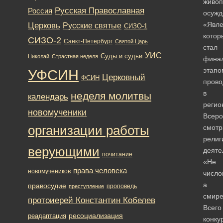
живоп
Русская Православная
Россия
осужд
Церковь
«Явле
Русские святые
СИЗО-1
котор
СИЗО-2
Санкт-Петербург
Святой Царь
стал
УИС
Суды и судьи
Николай
Страстная неделя
фина
этапо
УФСИН
Церковный
ФСИН
прово
в
неделя молитвы
календарь
регио
новомученики
Всеро
организации работы
смотр
религ
верующими
деяте
почитание
«Не
права человека
новомучеников
число
а
правосудие
проповедь
преступление
смире
протоиерей Константин Кобелев
Всего
ресоциализация
реадаптация
конку