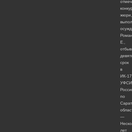
отме
конку
жюри,
выпо
осуж
Рома
Е.,
отбы
девят
срок
в
ИК-17
УФСИ
Росси
по
Сарат
облас
—
Неско
лет