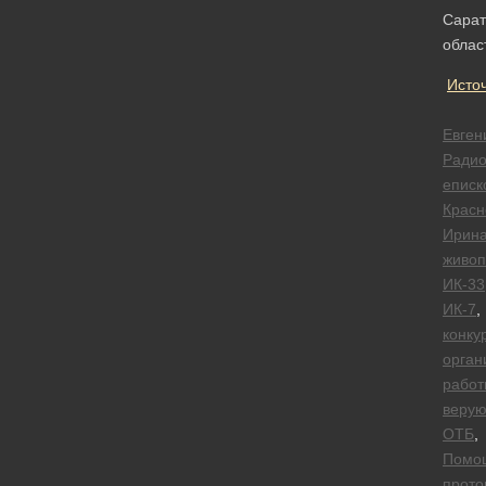
Сарат
облас
Исто
Евген
Радио
еписк
Красн
Ирин
живоп
ИК-33
ИК-7
,
конку
орган
работ
веру
ОТБ
,
Помо
прото