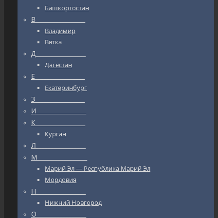
Башкортостан
В_________________
Владимир
Вятка
Д_________________
Дагестан
Е_________________
Екатеринбург
З_________________
И_________________
К_________________
Курган
Л_________________
М_________________
Марий Эл — Республика Марий Эл
Мордовия
Н_________________
Нижний Новгород
О_________________