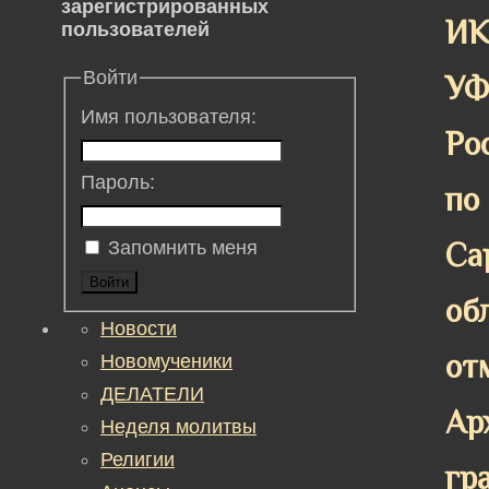
зарегистрированных
ИК
пользователей
Войти
У
Имя пользователя:
Ро
Пароль:
по
Са
Запомнить меня
Войти
об
Новости
от
Новомученики
ДЕЛАТЕЛИ
Ар
Неделя молитвы
Религии
гр