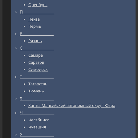
Оренбург
П_________________
Пенза
Пермь
Р_________________
Рязань
С_________________
Самара
Саратов
Симбирск
Т_________________
Татарстан
Тюмень
Х_________________
Ханты-Мансийский автономный округ-Югра
Ч_________________
Челябинск
Чувашия
У_________________