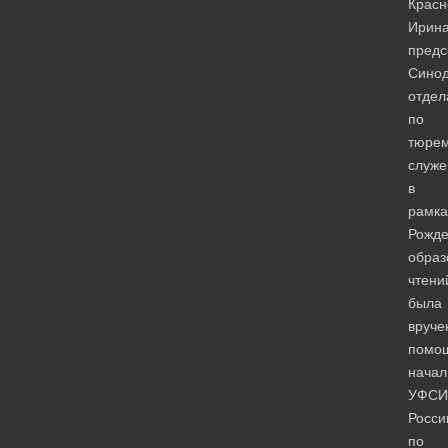
Красн
Ирина
предс
Синод
отдел
по
тюре
служ
в
рамка
Рожде
образ
чтени
была
вруче
помо
начал
УФСИ
Росси
по