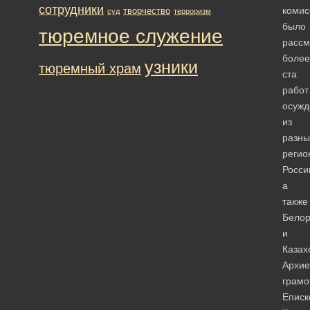
сотрудники
комис
творчество
суд
терроризм
было
тюремное служение
рассм
более
узники
тюремный храм
ста
работ
осужд
из
разны
регио
Росси
а
также
Белор
и
Казах
Архие
грамо
Еписк