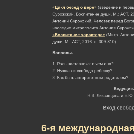
«Цикл бесед о вере»
(введение и первы
Сурожский. Воспитание души. М.: АСТ, 20
Антоний Сурожский. Человек перед Бого
наследие митрополита Антония Сурожског
«Воспитание характера»
(Митр. Антони
души. М.: АСТ, 2016. с. 309-310).
Вопросы:
1. Роль наставника: в чем она?
2. Нужна ли свобода ребенку?
3. Как быть авторитетным родителем?
Ведущие
Н.В. Ликвинцева и Е.Ю
Вход свобо
6
-я международна