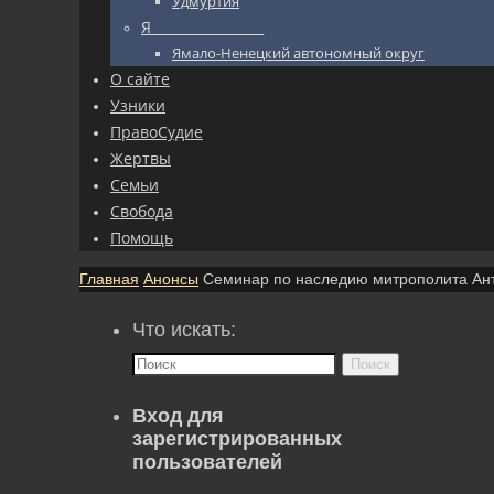
Удмуртия
Я_________________
Ямало-Ненецкий автономный округ
О сайте
Узники
ПравоСудие
Жертвы
Семьи
Свобода
Помощь
Главная
Анонсы
Семинар по наследию митрополита Ант
Что искать:
Поиск
Вход для
зарегистрированных
пользователей