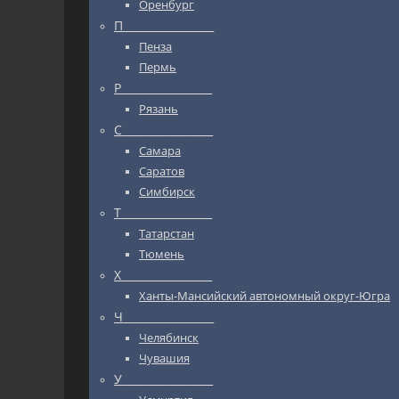
Оренбург
П_________________
Пенза
Пермь
Р_________________
Рязань
С_________________
Самара
Саратов
Симбирск
Т_________________
Татарстан
Тюмень
Х_________________
Ханты-Мансийский автономный округ-Югра
Ч_________________
Челябинск
Чувашия
У_________________