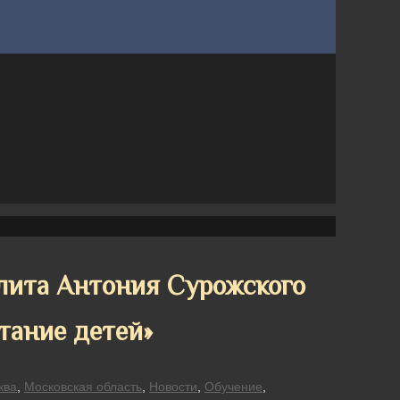
лита Антония Сурожского
итание детей»
ква
,
Московская область
,
Новости
,
Обучение
,