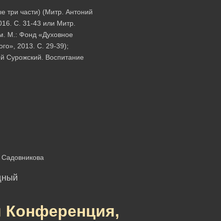
е три части) (Митр. Антоний
16. С. 31-43 или Митр.
м. М.: Фонд «Духовное
о», 2013. С. 29-39);
й Сурожский. Воспитание
:
. Садовникова
дный
я Конференция,