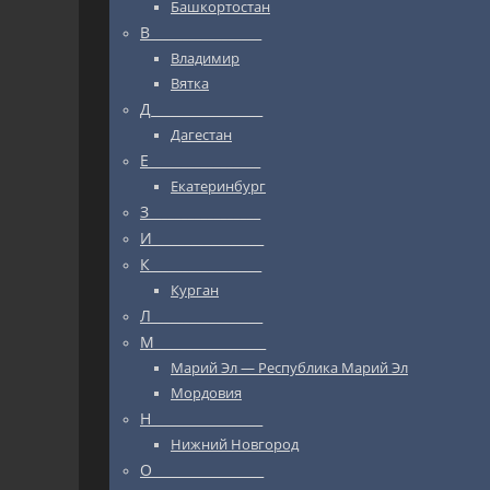
Башкортостан
В_________________
Владимир
Вятка
Д_________________
Дагестан
Е_________________
Екатеринбург
З_________________
И_________________
К_________________
Курган
Л_________________
М_________________
Марий Эл — Республика Марий Эл
Мордовия
Н_________________
Нижний Новгород
О_________________