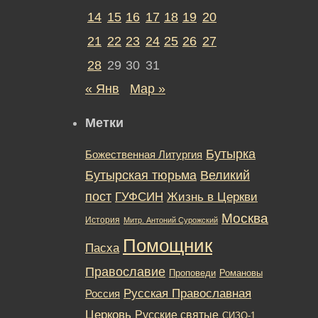
14
15
16
17
18
19
20
21
22
23
24
25
26
27
28
29
30
31
« Янв
Мар »
Метки
Бутырка
Божественная Литургия
Бутырская тюрьма
Великий
пост
ГУФСИН
Жизнь в Церкви
Москва
История
Митр. Антоний Сурожский
Помощник
Пасха
Православие
Романовы
Проповеди
Русская Православная
Россия
Церковь
Русские святые
СИЗО-1