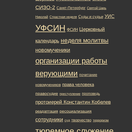
СИЗО-2
Санкт-Петербург
Святой Царь
УИС
Суды и судьи
Николай
Страстная неделя
УФСИН
Церковный
ФСИН
неделя молитвы
календарь
новомученики
организации работы
верующими
почитание
права человека
новомучеников
правосудие
проповедь
преступление
протоиерей Константин Кобелев
ресоциализация
реадаптация
сотрудники
творчество
суд
терроризм
тюремное служение