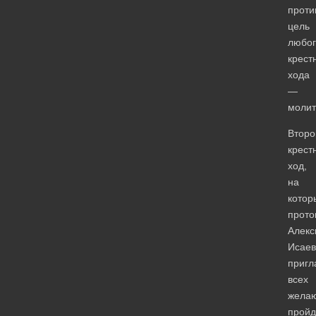
проти
цель
любог
крест
хода
—
молит
Второ
крест
ход,
на
котор
прото
Алекс
Исаев
пригл
всех
жела
пройд