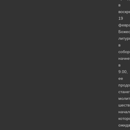
в
воскр
19
февра
Божес
литур
в
собор
начне
в
9.00,
ее
прод
стане
молит
шеств
начал
котор
ожида