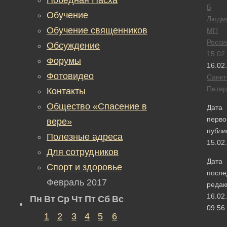
Б
Обучение
Людм
Обучение священников
МП
Росси
Обсуждение
15.02
Форумы
16.02
Фотовидео
Санкт
Петер
Контакты
Общество «Спасение в
Дата
перво
вере»
публи
Полезные адреса
15.02
Для сотрудников
Дата
Спорт и здоровье
после
Февраль 2017
редак
16.02
Пн
Вт
Ср
Чт
Пт
Сб
Вс
09:56
1
2
3
4
5
6