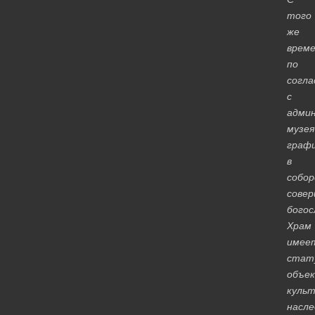
того
же
врем
по
согла
с
адми
музея
граф
в
собор
сове
богос
Храм
имее
стат
объе
культ
насле