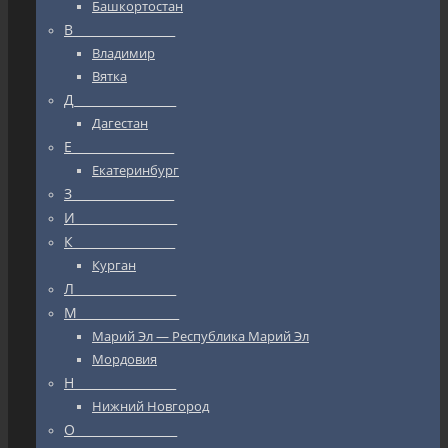
Башкортостан
В_________________
Владимир
Вятка
Д_________________
Дагестан
Е_________________
Екатеринбург
З_________________
И_________________
К_________________
Курган
Л_________________
М_________________
Марий Эл — Республика Марий Эл
Мордовия
Н_________________
Нижний Новгород
О_________________