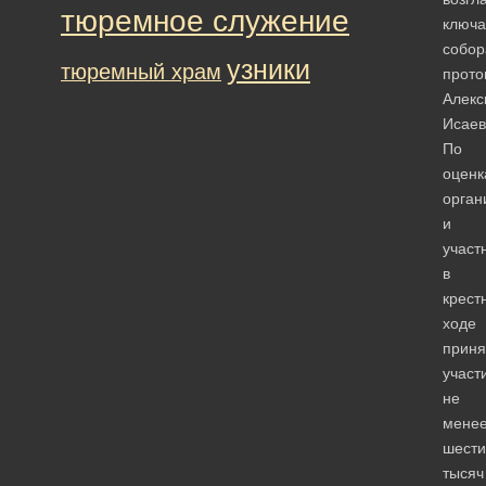
тюремное служение
ключа
собор
узники
тюремный храм
прото
Алекс
Исаев
По
оценк
орган
и
участ
в
крест
ходе
приня
участ
не
мене
шести
тысяч