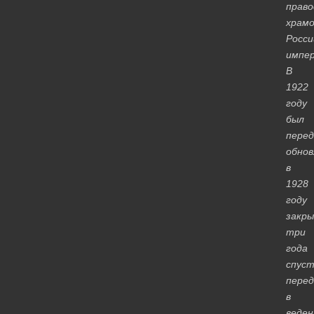
прав
храм
Росси
импер
В
1922
году
был
перед
обнов
в
1928
году
закры
три
года
спуст
перед
в
веден