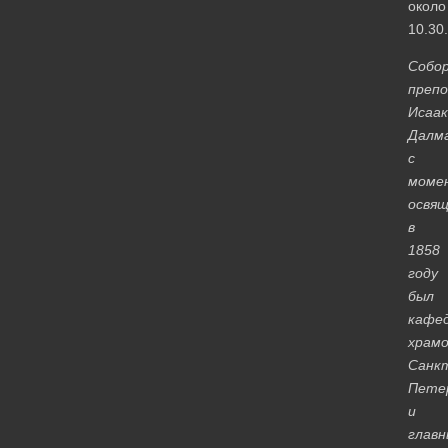
около
10.30.
Собо
препо
Исаак
Далм
с
моме
освящ
в
1858
году
был
кафе
храм
Санк
Пете
и
глав