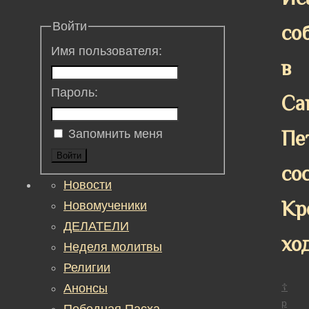
Войти
со
Имя пользователя:
в
Пароль:
Са
Пе
Запомнить меня
Войти
со
Новости
Кр
Новомученики
ДЕЛАТЕЛИ
хо
Неделя молитвы
Религии
Анонсы
☦
р
Победная Пасха