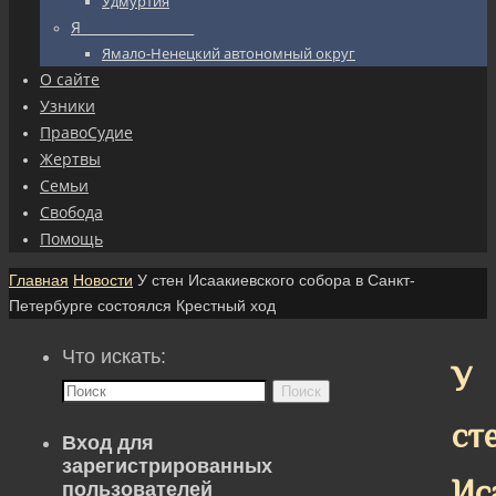
Удмуртия
Я_________________
Ямало-Ненецкий автономный округ
О сайте
Узники
ПравоСудие
Жертвы
Семьи
Свобода
Помощь
Главная
Новости
У стен Исаакиевского собора в Санкт-
Петербурге состоялся Крестный ход
Что искать:
У
Поиск
ст
Вход для
зарегистрированных
Ис
пользователей