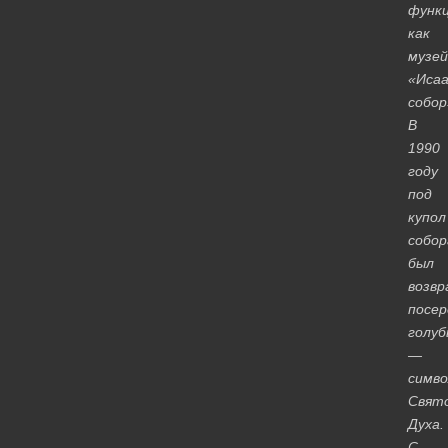
функ
как
музей
«Исаа
собор
В
1990
году
под
купол
собор
был
возв
посе
голуб
—
симво
Свят
Духа.
С