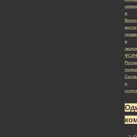
семи
и
Волог
инсти
права
и
эконо
ФСИ
Росси
подпи
Согл
о
сотру
Од
ко
О