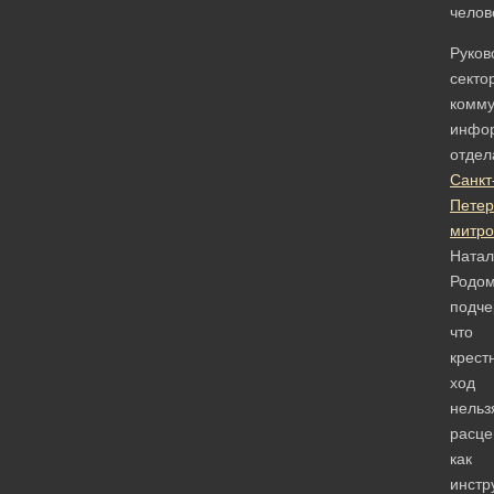
челов
Руков
секто
комму
инфо
отдел
Санкт
Петер
митро
Натал
Родо
подче
что
крест
ход
нельз
расце
как
инстр