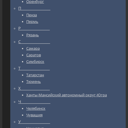
Оренбург
П_________________
Пенза
Пермь
Р_________________
Рязань
С_________________
Самара
Саратов
Симбирск
Т_________________
Татарстан
Тюмень
Х_________________
Ханты-Мансийский автономный округ-Югра
Ч_________________
Челябинск
Чувашия
У_________________