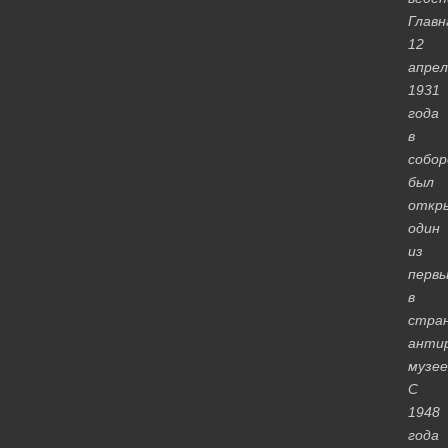
Главн
12
апрел
1931
года
в
собор
был
откр
один
из
первы
в
стра
анти
музее
С
1948
года