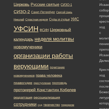
Церковь
Русские святые
Исаак
СИЗО-1
собор
СИЗО-2
Санкт-Петербург
Святой Царь
прош
УИС
Суды и судьи
Николай
Страстная неделя
крест
УФСИН
ход
Церковный
ФСИН
с
неделя молитвы
моли
календарь
пени
новомученики
преп
организации работы
Исаа
Далма
верующими
почитание
Крест
права человека
ход
новомучеников
состо
правосудие
проповедь
преступление
после
протоиерей Константин Кобелев
Божес
ресоциализация
реадаптация
литур
котор
сотрудники
творчество
суд
терроризм
возгл