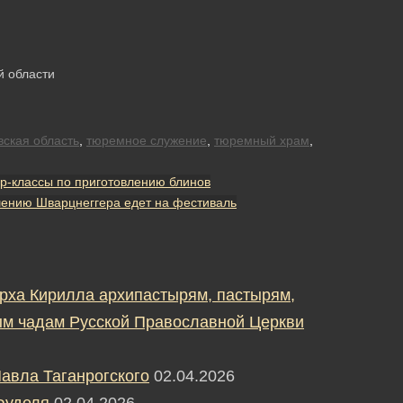
й области
ская область
,
тюремное служение
,
тюремный храм
,
р-классы по приготовлению блинов
шению Шварцнеггера едет на фестиваль
рха Кирилла архипастырям, пастырям,
м чадам Русской Православной Церкви
авла Таганрогского
02.04.2026
Фуделя
02.04.2026