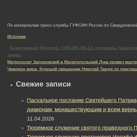
По материалам пресс-службы ГУФСИН России по Свердловско
Источник
Божественная Литургия
,
ГУФСИН
,
ИК-12
,
проповедь
,
Свердлов
узники
.
Митрополит Запорожский и Мелитопольский Лука провел масте
Чемпион мира, будущий священник Николай Ткачук по пригла
Свежие записи
Пасхальное послание Святейшего Патриа
диаконам, монашествующим и всем верны
11.04.2026
Тюремное служение святого праведного П
Тюремное служение протоиерея Иосифа 