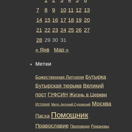
7
8
9
10
11
12
13
14
15
16
17
18
19
20
21
22
23
24
25
26
27
28
29
30
31
« Янв
Мар »
Метки
Бутырка
Божественная Литургия
Бутырская тюрьма
Великий
пост
ГУФСИН
Жизнь в Церкви
Москва
История
Митр. Антоний Сурожский
Помощник
Пасха
Православие
Романовы
Проповеди