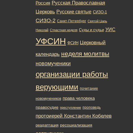
Русская Православная
Россия
Церковь
Русские святые
СИЗО-1
СИЗО-2
Санкт-Петербург
Святой Царь
УИС
Суды и судьи
Николай
Страстная неделя
УФСИН
Церковный
ФСИН
неделя молитвы
календарь
новомученики
организации работы
верующими
почитание
права человека
новомучеников
правосудие
проповедь
преступление
протоиерей Константин Кобелев
ресоциализация
реадаптация