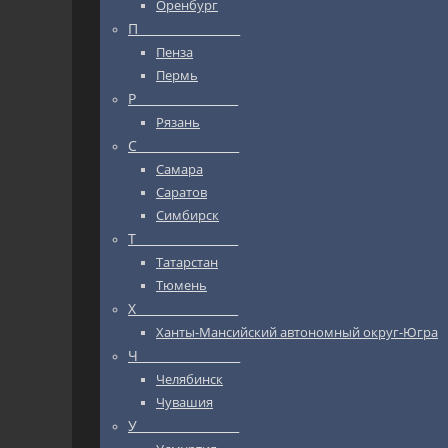
Оренбург
П_________________
Пенза
Пермь
Р_________________
Рязань
С_________________
Самара
Саратов
Симбирск
Т_________________
Татарстан
Тюмень
Х_________________
Ханты-Мансийский автономный округ-Югра
Ч_________________
Челябинск
Чувашия
У_________________