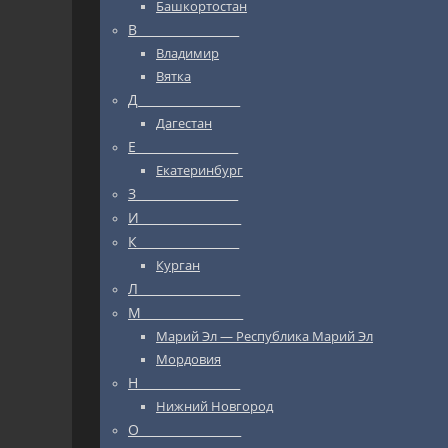
Башкортостан
В_________________
Владимир
Вятка
Д_________________
Дагестан
Е_________________
Екатеринбург
З_________________
И_________________
К_________________
Курган
Л_________________
М_________________
Марий Эл — Республика Марий Эл
Мордовия
Н_________________
Нижний Новгород
О_________________