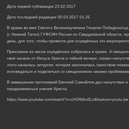
Дата первой публикации 23.02.2017
Дата последней редакции 05.03.2017 01:26
В храме во имя Святого Великомученика Георгия Победоносца
(г. Нижний Тагил) ГУФСИН России по Свердловской области, п
день, для того, чтобы провести для осуждённых это мероприя
Прихожане из числа осуждённых собрались в храме. А священни
своё начало от Иисуса Христа и тайной вечери, сказал напутст
этого началась литургия, которая закончилась таинством пока
исповедаться и поделиться со священником своими проблемам
В завершении протоиерей Евгений Самойлов дал напутствие и
придерживаться учения Христа.
https://www.youtube.com/watch?v=cHJXklhx0Lo&feature=youtu.be