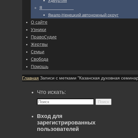
Удмуртия
Я_________________
Ямало-Ненецкий автономный округ
О сайте
Узники
ПравоСудие
Жертвы
Семьи
Свобода
Помощь
Главная
Записи с метками "Казанская духовная семина
Что искать:
Поиск
Вход для
зарегистрированных
пользователей