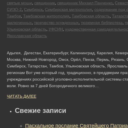
святые мощи
,
священник
,
священник Михаил Панченко
,
Севас
СИЗО-2
,
Симбирск
,
Симбирская митрополия
,
содержание под 
Тамбов
,
Тамбовская митрополия
,
Тамбовская область
,
Татарст
заключенных
,
творчество осужденных
,
тюремная библиотека
,
т
Ульяновская область
,
УФСИН
,
художественная самодеятельнос
Ярославская область
Адыгея, Дагестан, Екатеринбург, Калининград, Карелия, Кемер
Москва, Нижний Новгород, Омск, Орёл, Пенза, Пермь, Рязань, 
Симбирск, Татарстан, Тамбов, Ульяновская область, Ярославл
регионам Вот уже который год, традиционно, в преддверии пра
учреждениях российской уголовно-исполнительной системы ст
воли. Ровно за 7 дней Богородичного великого…
ЧИТАТЬ ДАЛЕЕ
Свежие записи
Пасхальное послание Святейшего Патриа