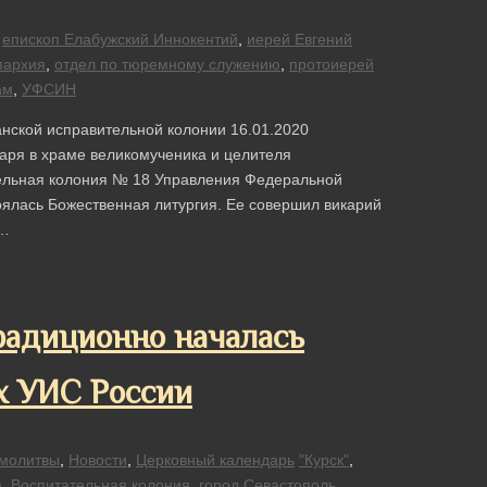
епископ Елабужский Иннокентий
,
иерей Евгений
пархия
,
отдел по тюремному служению
,
протоиерей
ам
,
УФСИН
нской исправительной колонии 16.01.2020
аря в храме великомученика и целителя
ельная колония № 18 Управления Федеральной
оялась Божественная литургия. Ее совершил викарий
в…
радиционно началась
х УИС России
молитвы
,
Новости
,
Церковный календарь
"Курск"
,
а
,
Воспитательная колония
,
город Севастополь
,