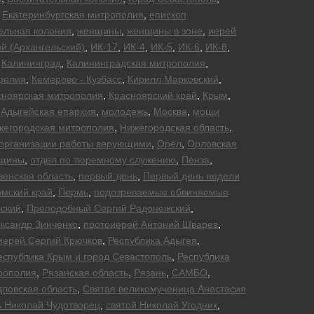
,
Екатеринбургская митрополия
,
епископ
ельная колония
,
женщины
,
женщины в зоне
,
иерей
й (Архангельский)
,
ИК-17
,
ИК-4
,
ИК-5
,
ИК-6
,
ИК-8
,
,
Калининград
,
Калининградская митрополия
,
релия
,
Кемерово - Кузбасс
,
Кирилл Марковский
,
сноярская митрополия
,
Красноярский край
,
Крым
,
 Адыгейская епархия
,
молодежь
,
Москва
,
мощи
жегородская митрополия
,
Нижегородская область
,
организации работы верующими
,
Орёл
,
Орловская
нщины
,
отдел по тюремному служению
,
Пенза
,
зенская область
,
первый день
,
Первый день недели
мский край
,
Пермь
,
подозреваемые обвиняемые
ский
,
Преподобный Сергий Радонежский
,
ксандр Зинченко
,
протоиерей Антоний Шварев
,
иерей Сергий Крючков
,
Республика Адыгея
,
еспублика Крым и город Севастополь
,
Республика
рополия
,
Рязанская область
,
Рязань
,
САМБО
,
ловская область
,
Святая великомученица Анастасия
ь Николай Чудотворец
,
святой Николай Угодник
,