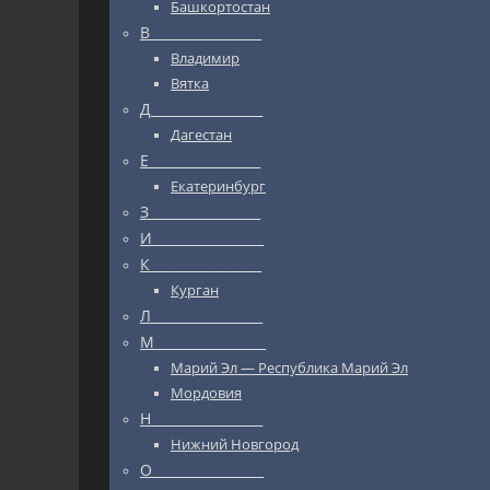
Башкортостан
В_________________
Владимир
Вятка
Д_________________
Дагестан
Е_________________
Екатеринбург
З_________________
И_________________
К_________________
Курган
Л_________________
М_________________
Марий Эл — Республика Марий Эл
Мордовия
Н_________________
Нижний Новгород
О_________________