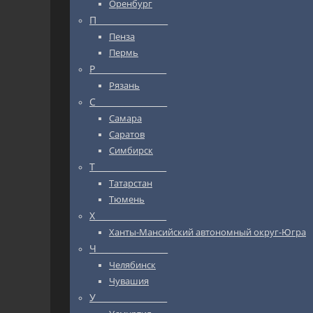
Оренбург
П_________________
Пенза
Пермь
Р_________________
Рязань
С_________________
Самара
Саратов
Симбирск
Т_________________
Татарстан
Тюмень
Х_________________
Ханты-Мансийский автономный округ-Югра
Ч_________________
Челябинск
Чувашия
У_________________