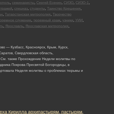
тополь
,
семинаристы
,
Сергей Есенин
,
СИЗО
,
СИЗО-1
,
стражей
,
спецназ
,
студенты
,
Таинство Крещения
,
ан
,
Татарстанская митрополия
,
Творчество
юремное служение
,
тюремный храм
,
узники
,
УИИ
,
ть
,
Ярославль
,
Ярославская митрополия
,
ово — Кузбасс, Красноярск, Крым, Курск,
Саратов, Свердловская область,
ь См. также Прохождение Недели молитвы по
здника Покрова Пресвятой Богородицы, в
артовала Неделя молитвы о проблемах тюрьмы и
рха Кирилла архипастырям, пастырям,