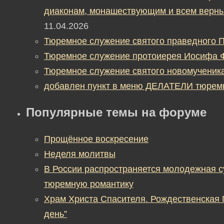
диаконам, монашествующим и всем верны
11.04.2026
Тюремное служение святого праведного П
Тюремное служение протоиерея Иосифа 
Тюремное служение святого новомученик
добавлен пункт в меню ДЕЛАТЕЛИ тюрем
Популярные темы на форуме
Прощённое воскресение
Неделя молитвы
В России распространяется молодежная 
тюремную романтику
Храм Христа Спасителя. Рождественская
день”