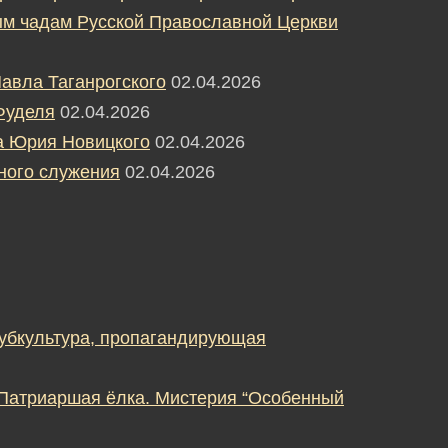
м чадам Русской Православной Церкви
авла Таганрогского
02.04.2026
Фуделя
02.04.2026
а Юрия Новицкого
02.04.2026
ного служения
02.04.2026
субкультура, пропагандирующая
 Патриаршая ёлка. Мистерия “Особенный