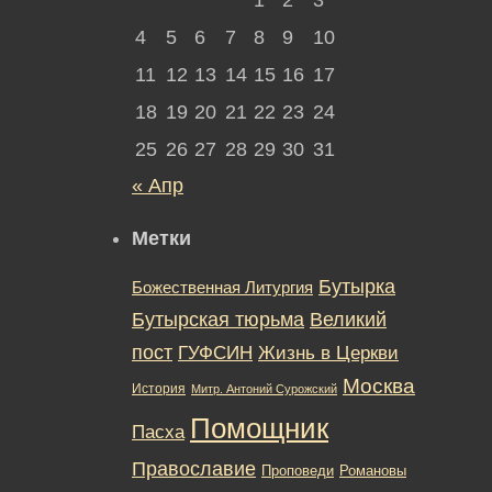
4
5
6
7
8
9
10
11
12
13
14
15
16
17
18
19
20
21
22
23
24
25
26
27
28
29
30
31
« Апр
Метки
Бутырка
Божественная Литургия
Бутырская тюрьма
Великий
пост
ГУФСИН
Жизнь в Церкви
Москва
История
Митр. Антоний Сурожский
Помощник
Пасха
Православие
Романовы
Проповеди