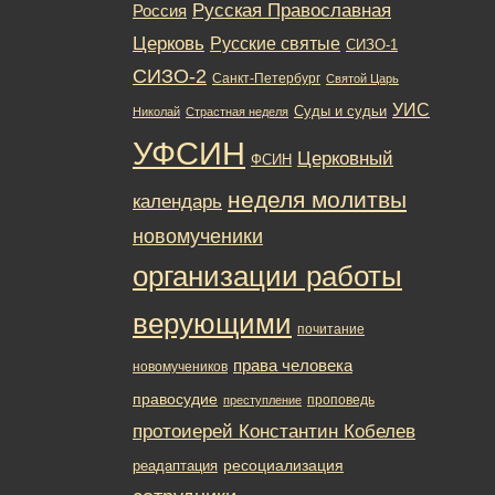
Русская Православная
Россия
Церковь
Русские святые
СИЗО-1
СИЗО-2
Санкт-Петербург
Святой Царь
УИС
Суды и судьи
Николай
Страстная неделя
УФСИН
Церковный
ФСИН
неделя молитвы
календарь
новомученики
организации работы
верующими
почитание
права человека
новомучеников
правосудие
проповедь
преступление
протоиерей Константин Кобелев
ресоциализация
реадаптация