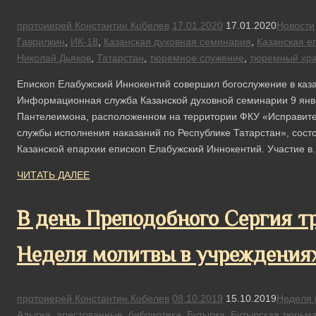
протоиерей Константин Кобелев
17.01.2020
17.01.2020
Новости
Гаврилкин
,
ИК-18
,
Казанская духовная семинария
,
Казанская е
Николай Дьяков
,
Татарстан
,
тюремное служение
,
тюремный хр
Епископ Елабужский Иннокентий совершил богослужение в каза
Информационная служба Казанской духовной семинарии 9 янв
Пантелеимона, расположенном на территории ФКУ «Исправит
службы исполнения наказаний по Республике Татарстан», сост
Казанской епархии епископ Елабужский Иннокентий. Участие 
ЧИТАТЬ ДАЛЕЕ
В день Преподобного Сергия т
Неделя молитвы в учреждения
протоиерей Константин Кобелев
08.10.2019
15.10.2019
Неделя 
Адыгея
,
арестованные
,
библиотека
,
Бутырка
,
Бутырская тюрьм