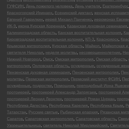
ГУФСИН
,
День пожилого человека
,
День учителя
,
Екатеринбург
Красногорский Иринарх
,
Есенинский диктант
,
женская исправит
Евгений Гаврилкин
,
иерей Михаил Панченко
,
иеромонах Евсеви
ИК-9
,
икона Курская Коренная
,
Казанская духовная семинария
Калининградская область
,
Канская воспитательная колония
,
Ка
Кировградская воспитательная колония
,
КП-3
,
Красноярск
,
Кра
Крымская митрополия
,
Курская область
,
Майкоп
,
Майкопская и
святителя Николая
,
неделя молитвы
,
несовершеннолетние
,
Ни
Нижний Новгород
,
Омск
,
Омская митрополия
,
Омская область
,
митрополия
,
Орловская область
,
осужденные
,
осужденные же
Пензенская духовная семинария
,
Пензенская митрополия
,
Пен
молитвы
,
Пермская митрополия
,
Пермский институт ФСИН
,
Пер
осуждённые
,
подростки
,
Помощник
,
преподобный Иона Яшезер
протоиерей
,
протоиерей Александр Запрягаев
,
протоиерей Але
протоиерей Леонид Леонтюк
,
протоиерей Роман Цуркан
,
прото
Республика Дагестан
,
Республика Карелия
,
Республика Крым
,
Р
Татарстан
,
Русские святые
,
Рыбинская епархия
,
Рязанская мит
Саратов
,
Саратовская митрополия
,
Саратовская область
,
Сверд
Узорешительница
,
святитель Николай Мирликийский
,
Святител