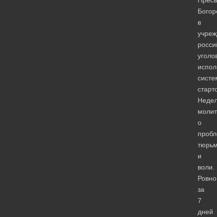
Богор
в
учреж
росси
уголо
испол
систе
старт
Неде
моли
о
пробл
тюрь
и
воли.
Ровно
за
7
дней