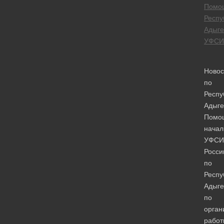
Помо
Респу
Адыге
УФСИ
Новос
по
Респу
Адыге
Помо
начал
УФСИ
Росси
по
Респу
Адыге
по
орган
работ