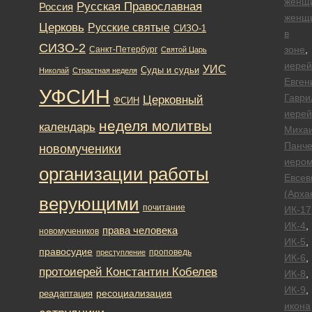
женщ
Русская Православная
Россия
женщ
Церковь
Русские святые
СИЗО-1
в
СИЗО-2
зоне
,
Санкт-Петербург
Святой Царь
иерей
УИС
Суды и судьи
Николай
Страстная неделя
Евген
УФСИН
Гаври
Церковный
ФСИН
иерей
неделя молитвы
календарь
Миха
Панче
новомученики
иеро
организации работы
Евсев
(Арха
верующими
почитание
ИК-17
ИК-4
,
права человека
новомучеников
ИК-5
,
правосудие
проповедь
преступление
ИК-6
,
протоиерей Константин Кобелев
ИК-8
,
ИК-9
,
ресоциализация
реадаптация
икона