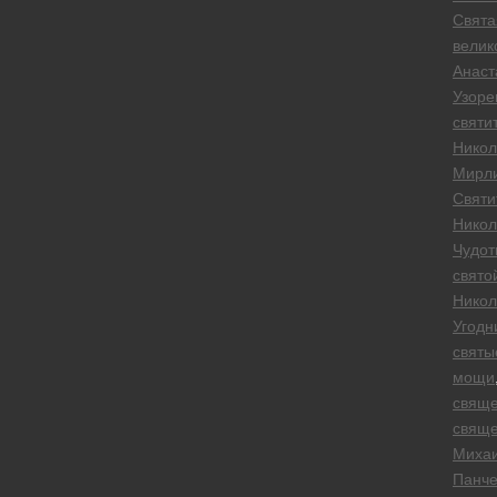
Свята
велик
Анаст
Узоре
святи
Никол
Мирли
Святи
Никол
Чудот
свято
Никол
Угодн
святы
мощи
свяще
свяще
Миха
Панче