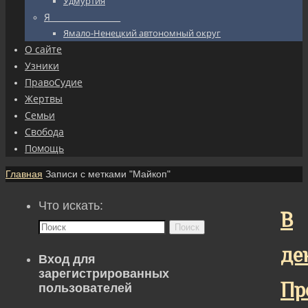
Удмуртия
Я_________________
Ямало-Ненецкий автономный округ
О сайте
Узники
ПравоСудие
Жертвы
Семьи
Свобода
Помощь
Главная
Записи с метками "Майкоп"
Что искать:
В
Поиск
де
Вход для
зарегистрированных
Пр
пользователей