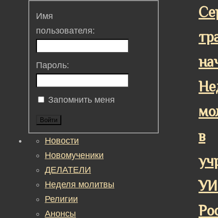
Се
Имя
пользователя:
тр
на
Пароль:
Не
Запомнить меня
мо
Войти
в
Новости
Новомученики
уч
ДЕЛАТЕЛИ
УИ
Неделя молитвы
Религии
Ро
Анонсы