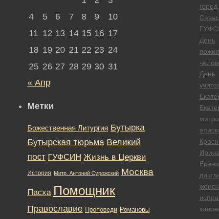
город
4
5
6
7
8
9
10
Севас
ГУФС
11
12
13
14
15
16
17
День
18
19
20
21
22
23
24
пожил
челов
25
26
27
28
29
30
31
День
« Апр
учите
Екате
Метки
Екате
митро
Бутырка
Божественная Литургия
еписк
Бутырская тюрьма
Великий
Красн
Ирин
пост
ГУФСИН
Жизнь в Церкви
Есени
Москва
История
Митр. Антоний Сурожский
дикта
женск
Помощник
Пасха
испра
Православие
колон
Романовы
Проповеди