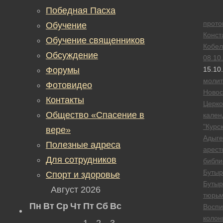
Победная Пасха
прото
Обучение
Конст
Обучение священников
Кобел
Обсуждение
08.10
Форумы
15.10
моли
Фотовидео
Новос
Контакты
Церк
Общество «Спасение в
кален
"Курск
вере»
Адыге
Полезные адреса
арест
Для сотрудников
библи
Бутыр
Спорт и здоровье
Бутыр
Август 2026
тюрь
Пн
Вт
Ср
Чт
Пт
Сб
Вс
Воспи
колон
1
2
3