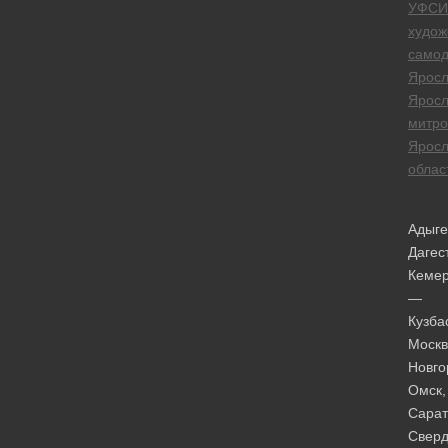
УФСИ
худож
самод
Яросл
Яросл
митро
Яросл
облас
Адыге
Дагес
Кеме
—
Кузба
Москв
Новго
Омск,
Сарат
Сверд