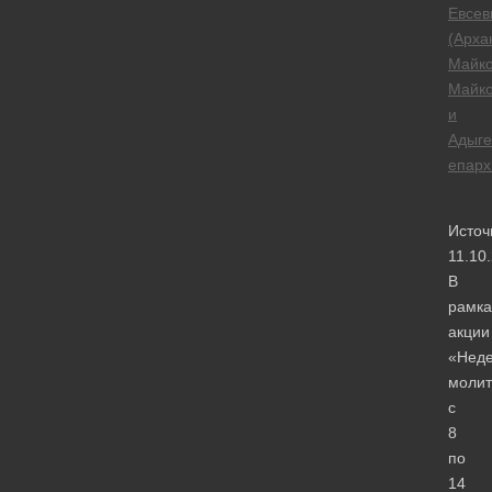
Евсев
(Арха
Майк
Майко
и
Адыге
епарх
Источ
11.10
В
рамка
акции
«Нед
моли
с
8
по
14