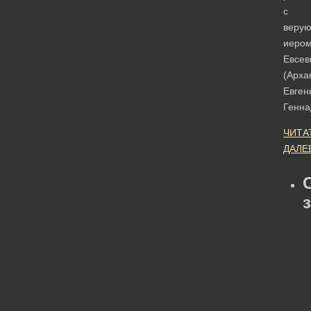
с
веру
иеро
Евсев
(Арха
Евген
Генна
ЧИТА
ДАЛЕ