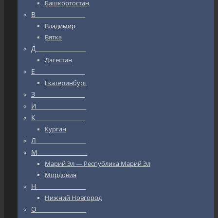
Башкортостан
В_________________
Владимир
Вятка
Д_________________
Дагестан
Е_________________
Екатеринбург
З_________________
И_________________
К_________________
Курган
Л_________________
М_________________
Марий Эл — Республика Марий Эл
Мордовия
Н_________________
Нижний Новгород
О_________________