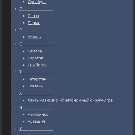
Оренбург
П_________________
Пенза
Пермь
Р_________________
Рязань
С_________________
Самара
Саратов
Симбирск
Т_________________
Татарстан
Тюмень
Х_________________
Ханты-Мансийский автономный округ-Югра
Ч_________________
Челябинск
Чувашия
У_________________