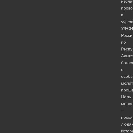
изоля
прово
в
учреж
УФСИ
Росси
по
Респу
Адыге
богос
с
особ
моли
прош
Цель
мероп
–
помоч
людя
кото