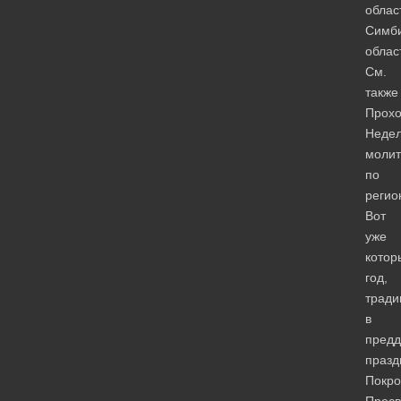
облас
Симби
облас
См.
также
Прох
Неде
моли
по
регио
Вот
уже
котор
год,
тради
в
предд
празд
Покро
Пресв