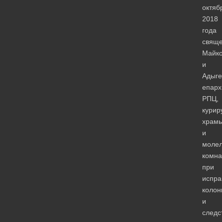
октяб
2018
года
свяще
Майко
и
Адыге
епарх
РПЦ,
кури
храм
и
моле
комна
при
испра
колон
и
следс