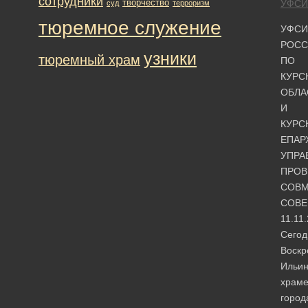
сотрудники
творчество
УФСИ
суд
терроризм
тюремное служение
УФСИ
РОСС
узники
тюремный храм
ПО
КУРС
ОБЛА
И
КУРС
ЕПАР
УПРА
ПРОВ
СОВМ
СОВЕ
11.11
Сегод
Воскр
Ильин
храм
город