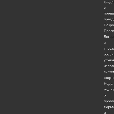
тради
в
предд
празд
Покро
Пресв
Богор
в
учреж
росси
уголо
испол
систе
старт
Неде
моли
о
пробл
тюрь
и