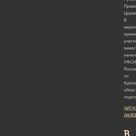
Право
Церкв
В
мероп
приня
участ
замес
начал
УФСИ
Росси
по
Курск
облас
подп
ЧИТА
ДАЛЕ
В