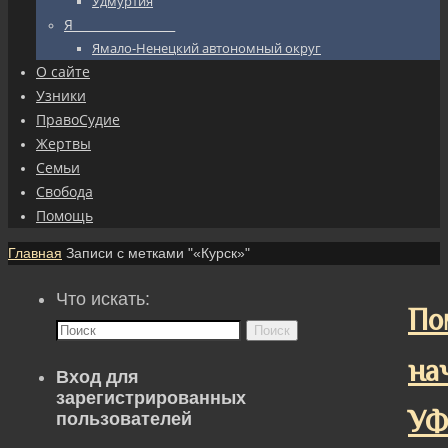
Удмуртия
Я_________________
Ямало-Ненецкий автономный округ
О сайте
Узники
ПравоСудие
Жертвы
Семьи
Свобода
Помощь
Главная
Записи с метками "«Курск»"
Что искать:
По
Поиск
на
Вход для
зарегистрированных
У
пользователей