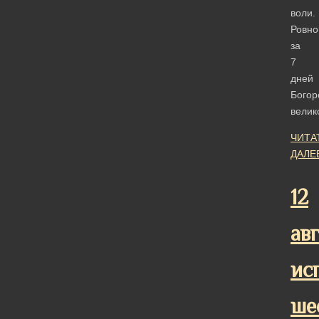
воли.
Ровно
за
7
дней
Богор
велик
ЧИТА
ДАЛЕ
12
ав
ис
ше