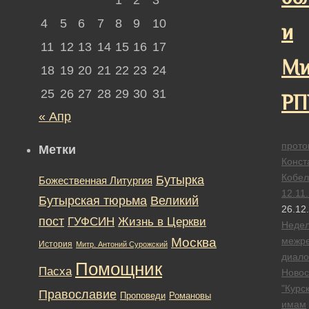
4
5
6
7
8
9
10
и
11
12
13
14
15
16
17
Ми
18
19
20
21
22
23
24
25
26
27
28
29
30
31
РП
« Апр
прото
Метки
Конст
Кобел
Бутырка
Божественная Литургия
12.11
Бутырская тюрьма
Великий
26.12
пост
ГУФСИН
Жизнь в Церкви
Неде
Москва
межре
История
Митр. Антоний Сурожский
диало
Помощник
Пасха
Новос
"Курск
Православие
Романовы
Проповеди
имам