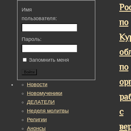
Ро
Имя
пользователя:
по
Ку
Пароль:
об
Запомнить меня
по
Войти
ор
Новости
Новомученики
ра
ДЕЛАТЕЛИ
с
Неделя молитвы
Религии
ве
Анонсы