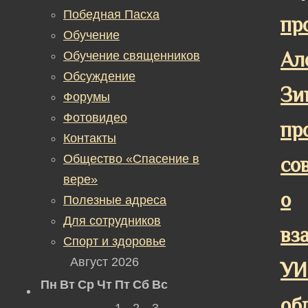
Победная Пасха
пр
Обучение
Ал
Обучение священников
Обсуждение
Зи
Форумы
Фотовидео
пр
Контакты
Общество «Спасение в
со
вере»
о
Полезные адреса
Для сотрудников
вз
Спорт и здоровье
Август 2026
УИ
Пн
Вт
Ср
Чт
Пт
Сб
Вс
об
1
2
3