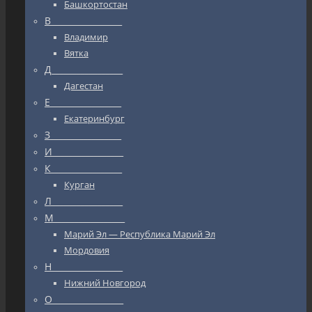
Башкортостан
В_________________
Владимир
Вятка
Д_________________
Дагестан
Е_________________
Екатеринбург
З_________________
И_________________
К_________________
Курган
Л_________________
М_________________
Марий Эл — Республика Марий Эл
Мордовия
Н_________________
Нижний Новгород
О_________________