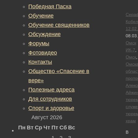
Победная Пасха
Сера
Обучение
Кобел
Обучение священников
12.02
Обсуждение
08.03
Форумы
Омск
ИК-7
,
Фотовидео
Омск
,
Контакты
Омск
Общество «Спасение в
облас
прото
вере»
Алекс
Полезные адреса
Айжи
Для сотрудников
тюре
служе
Спорт и здоровье
тюре
Август 2026
храм
Пн
Вт
Ср
Чт
Пт
Сб
Вс
В
1
2
3