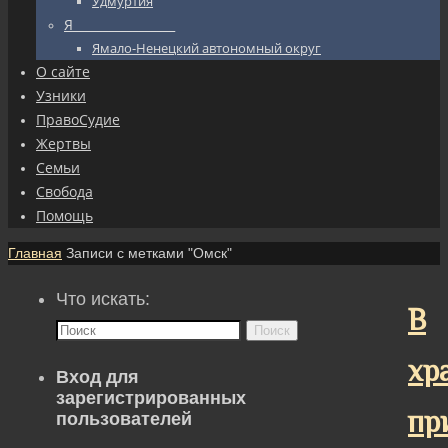
Удмуртия
Я_________________
Ямало-Ненецкий автономный округ
О сайте
Узники
ПравоСудие
Жертвы
Семьи
Свобода
Помощь
Главная
Записи с метками "Омск"
Что искать:
В
Поиск
хр
Вход для
зарегистрированных
пр
пользователей