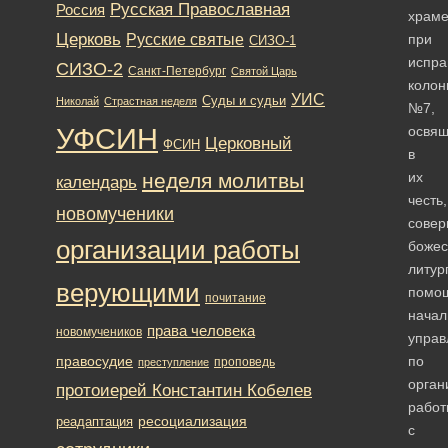
Русская Православная
Россия
храм
Церковь
Русские святые
при
СИЗО-1
испра
СИЗО-2
Санкт-Петербург
Святой Царь
колон
УИС
Суды и судьи
Николай
Страстная неделя
№7,
УФСИН
освя
Церковный
ФСИН
в
неделя молитвы
их
календарь
честь,
новомученики
сове
организации работы
божес
литур
верующими
помо
почитание
начал
права человека
новомучеников
управ
правосудие
по
проповедь
преступление
орган
протоиерей Константин Кобелев
работ
ресоциализация
реадаптация
с