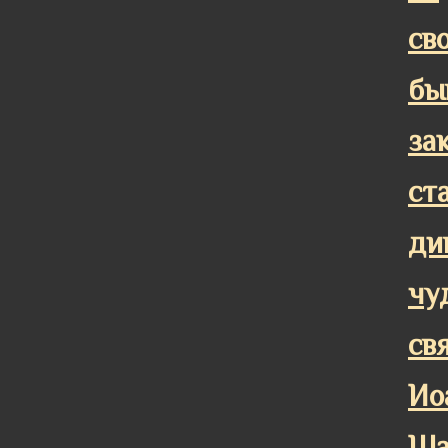
св
бы
за
ст
ди
чу
св
Ио
Ша