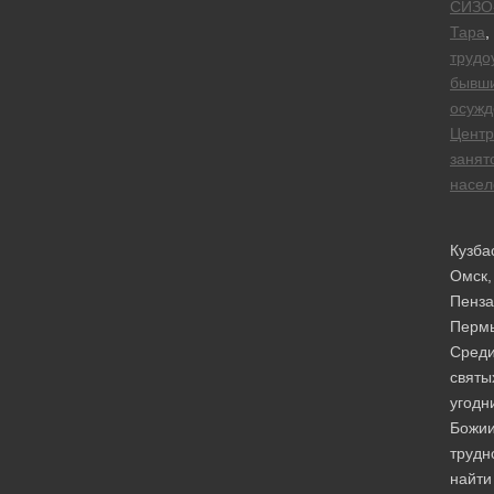
СИЗО
Тара
,
трудо
бывш
осужд
Центр
занят
насел
Кузба
Омск,
Пенза
Перм
Сред
святы
угодн
Божи
трудн
найти