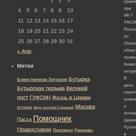
храм
при
4
5
6
7
8
9
10
ИК-7
11
12
13
14
15
16
17
УФСИ
Росси
18
19
20
21
22
23
24
по
25
26
27
28
29
30
31
Омск
облас
« Апр
прове
божес
Метки
литур
В
Бутырка
Божественная Литургия
день
Бутырская тюрьма
Великий
памят
пост
ГУФСИН
Жизнь в Церкви
новом
Москва
и
История
Митр. Антоний Сурожский
испов
Помощник
Пасха
Церкв
Русск
Православие
Романовы
Проповеди
в