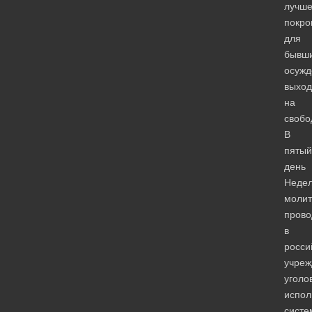
лучше
покро
для
бывш
осужд
выхо
на
свобо
В
пятый
день
Неде
молит
пров
в
росси
учреж
уголо
испол
систе