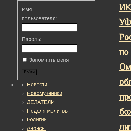
ИК
Имя
пользователя:
У
Ро
Пароль:
по
Запомнить меня
Ом
Войти
об
Новости
Новомученики
пр
ДЕЛАТЕЛИ
бо
Неделя молитвы
Религии
ли
Анонсы