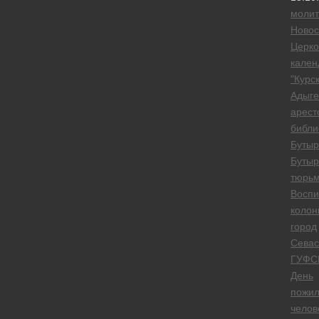
моли
Новос
Церк
кален
"Курск
Адыге
арест
библи
Бутыр
Бутыр
тюрь
Воспи
колон
город
Севас
ГУФС
День
пожил
челов