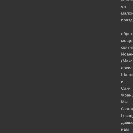
ей
малои
празд
—
обрет
моще
святи
Иоан
(Макс
архие
Шанха
и
Сан-
Франц
Мы
благо
Госпо
давше
нам