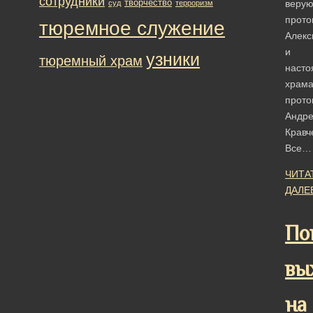
сотрудники
творчество
веру
суд
терроризм
прото
тюремное служение
Алекс
и
узники
тюремный храм
насто
храм
прото
Андр
Кравч
Все…
ЧИТА
ДАЛЕ
По
вы
на