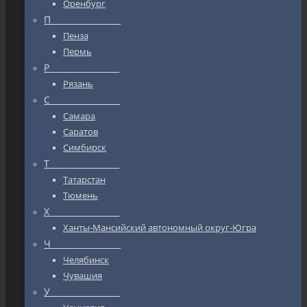
Оренбург
П_________________
Пенза
Пермь
Р_________________
Рязань
С_________________
Самара
Саратов
Симбирск
Т_________________
Татарстан
Тюмень
Х_________________
Ханты-Мансийский автономный округ-Югра
Ч_________________
Челябинск
Чувашия
У_________________