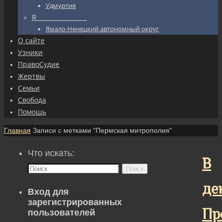
Удмуртия
Я_________________
Ямало-Ненецкий автономный округ
О сайте
Узники
ПравоСудие
Жертвы
Семьи
Свобода
Помощь
Главная
Записи с метками "Пермская митрополия"
Что искать:
В
Поиск
де
Вход для
зарегистрированных
Пр
пользователей