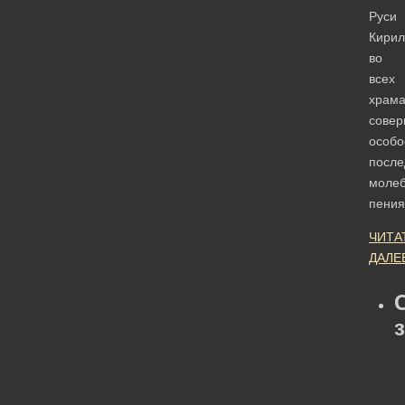
Руси
Кирил
во
всех
храма
совер
особо
после
молеб
пени
ЧИТА
ДАЛЕ