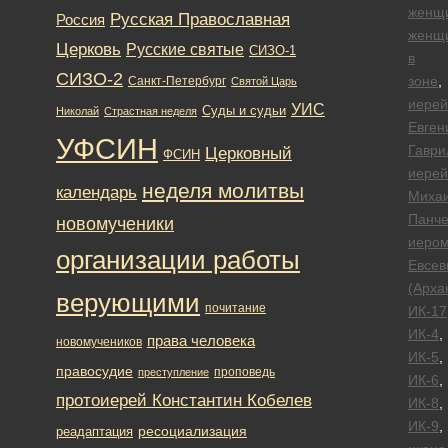
женщ
Русская Православная
Россия
женщ
Церковь
Русские святые
СИЗО-1
в
СИЗО-2
зоне
,
Санкт-Петербург
Святой Царь
иерей
УИС
Суды и судьи
Николай
Страстная неделя
Евген
УФСИН
Гаври
Церковный
ФСИН
иерей
неделя молитвы
календарь
Миха
Панче
новомученики
иеро
организации работы
Евсев
(Арха
верующими
почитание
ИК-17
ИК-4
,
права человека
новомучеников
ИК-5
,
правосудие
проповедь
преступление
ИК-6
,
протоиерей Константин Кобелев
ИК-8
,
ИК-9
,
ресоциализация
реадаптация