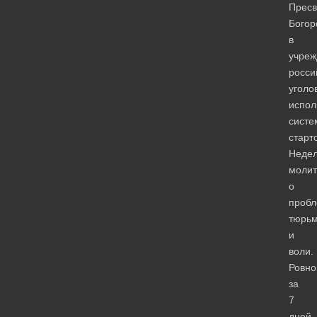
Пресв
Богор
в
учреж
росси
уголо
испол
систе
старт
Неде
моли
о
пробл
тюрь
и
воли.
Ровно
за
7
дней