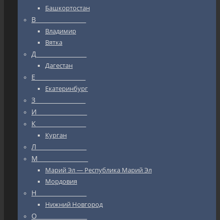
Башкортостан
В_________________
Владимир
Вятка
Д_________________
Дагестан
Е_________________
Екатеринбург
З_________________
И_________________
К_________________
Курган
Л_________________
М_________________
Марий Эл — Республика Марий Эл
Мордовия
Н_________________
Нижний Новгород
О_________________