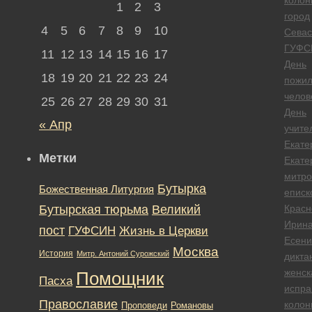
1
2
3
город
4
5
6
7
8
9
10
Севас
ГУФС
11
12
13
14
15
16
17
День
18
19
20
21
22
23
24
пожил
челов
25
26
27
28
29
30
31
День
« Апр
учите
Екате
Метки
Екате
митро
Бутырка
Божественная Литургия
еписк
Бутырская тюрьма
Великий
Красн
Ирин
пост
ГУФСИН
Жизнь в Церкви
Есени
Москва
История
Митр. Антоний Сурожский
дикта
женск
Помощник
Пасха
испра
Православие
колон
Романовы
Проповеди