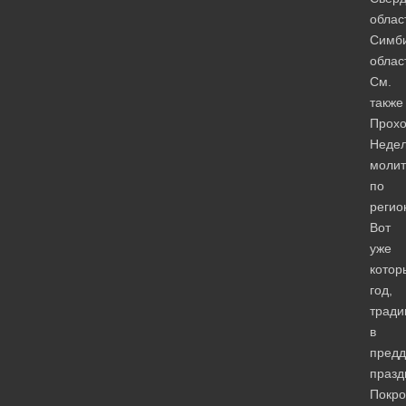
облас
Симби
облас
См.
также
Прох
Неде
моли
по
регио
Вот
уже
котор
год,
тради
в
предд
празд
Покро