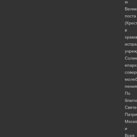
ю
Велик
поста
(Крес
в
храма
испра
учреж
Солик
епарх
сове
моле
пения
По
благо
Святе
Патри
Моско
и
Всея