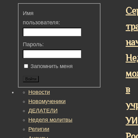
Се
Имя
пользователя:
тр
на
Пароль:
Не
Запомнить меня
мо
Войти
в
Новости
Новомученики
уч
ДЕЛАТЕЛИ
УИ
Неделя молитвы
Религии
Ро