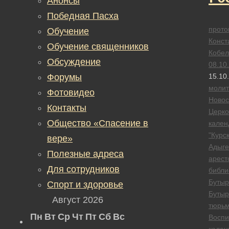
Анонсы
Победная Пасха
прото
Обучение
Конст
Обучение священников
Кобел
Обсуждение
08.10
Форумы
15.10
моли
Фотовидео
Новос
Контакты
Церк
Общество «Спасение в
кален
"Курск
вере»
Адыге
Полезные адреса
арест
Для сотрудников
библи
Бутыр
Спорт и здоровье
Бутыр
Август 2026
тюрь
Пн
Вт
Ср
Чт
Пт
Сб
Вс
Воспи
колон