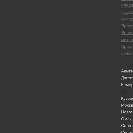
УФСИ
худож
самод
Яросл
Яросл
митро
Яросл
облас
Адыге
Дагес
Кеме
—
Кузба
Москв
Новго
Омск,
Сарат
Сверд