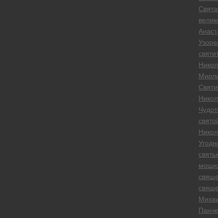
Свята
велик
Анаст
Узоре
святи
Никол
Мирли
Святи
Никол
Чудот
свято
Никол
Угодн
святы
мощи
свяще
свяще
Миха
Панче