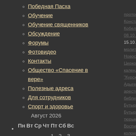
Победная Пасха
прото
Обучение
Конст
Обучение священников
Кобел
Обсуждение
08.10
Форумы
15.10
моли
Фотовидео
Новос
Контакты
Церк
Общество «Спасение в
кален
"Курск
вере»
Адыге
Полезные адреса
арест
Для сотрудников
библи
Бутыр
Спорт и здоровье
Бутыр
Август 2026
тюрь
Пн
Вт
Ср
Чт
Пт
Сб
Вс
Воспи
колон
1
2
3