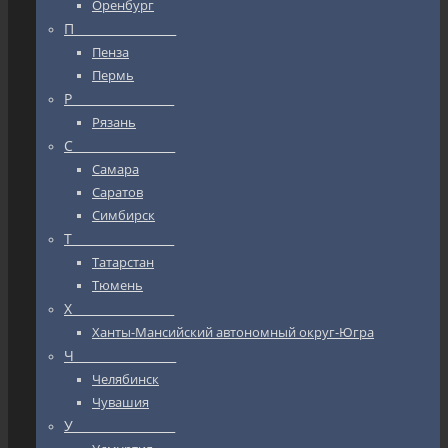
Оренбург
П_________________
Пенза
Пермь
Р_________________
Рязань
С_________________
Самара
Саратов
Симбирск
Т_________________
Татарстан
Тюмень
Х_________________
Ханты-Мансийский автономный округ-Югра
Ч_________________
Челябинск
Чувашия
У_________________