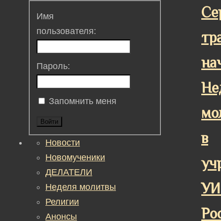
Се
Имя
пользователя:
тр
на
Пароль:
Не
Запомнить меня
мо
Войти
в
Новости
Новомученики
уч
ДЕЛАТЕЛИ
УИ
Неделя молитвы
Религии
Ро
Анонсы