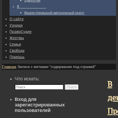
Удмуртия
Я_________________
Ямало-Ненецкий автономный округ
О сайте
Узники
ПравоСудие
Жертвы
Семьи
Свобода
Помощь
Главная
Записи с метками "содержание под стражей"
Что искать:
В
Поиск
де
Вход для
зарегистрированных
Пр
пользователей