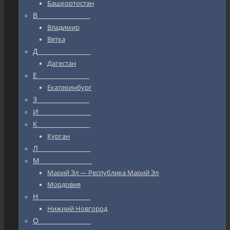
Башкортостан
В_________________
Владимир
Вятка
Д_________________
Дагестан
Е_________________
Екатеринбург
З_________________
И_________________
К_________________
Курган
Л_________________
М_________________
Марий Эл — Республика Марий Эл
Мордовия
Н_________________
Нижний Новгород
О_________________