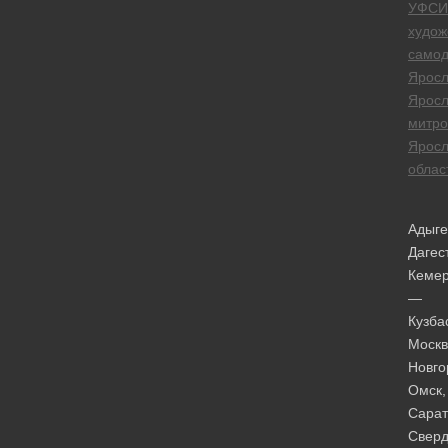
УФСИ
худож
самод
Яросл
Яросл
митро
Яросл
облас
Адыге
Дагес
Кеме
—
Кузба
Москв
Новго
Омск,
Сарат
Сверд