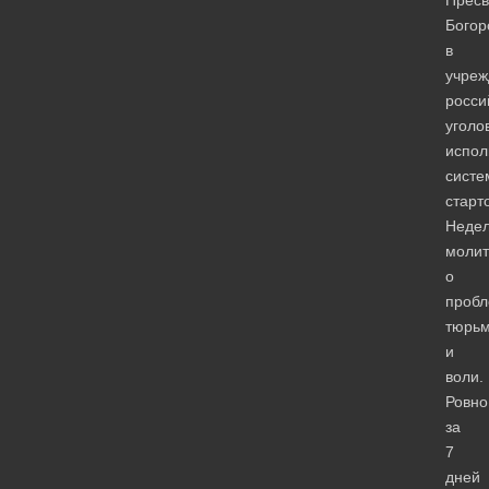
Богор
в
учреж
росси
уголо
испол
систе
старт
Неде
моли
о
пробл
тюрь
и
воли.
Ровно
за
7
дней