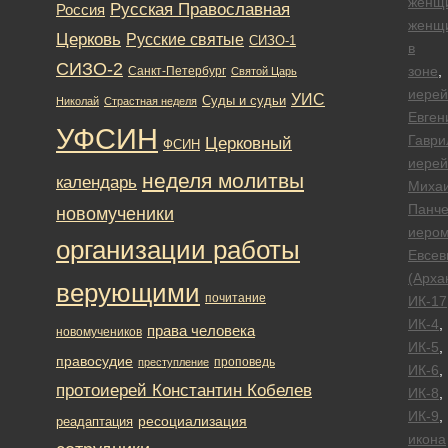
женщ
Русская Православная
Россия
женщ
Церковь
Русские святые
СИЗО-1
в
СИЗО-2
зоне
,
Санкт-Петербург
Святой Царь
иерей
УИС
Суды и судьи
Николай
Страстная неделя
Евген
УФСИН
Гаври
Церковный
ФСИН
иерей
неделя молитвы
календарь
Миха
Панче
новомученики
иеро
организации работы
Евсев
(Арха
верующими
почитание
ИК-17
ИК-4
,
права человека
новомучеников
ИК-5
,
правосудие
проповедь
преступление
ИК-6
,
протоиерей Константин Кобелев
ИК-8
,
ИК-9
,
ресоциализация
реадаптация
икона