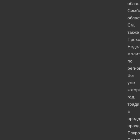
облас
Симби
облас
См.
также
Прох
Неде
моли
по
регио
Вот
уже
котор
год,
тради
в
предд
празд
Покро
Пресв