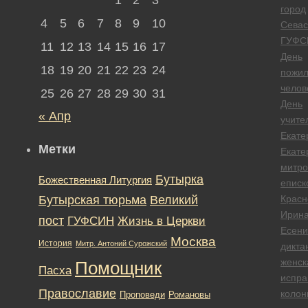
город
4
5
6
7
8
9
10
Севас
ГУФС
11
12
13
14
15
16
17
День
18
19
20
21
22
23
24
пожил
челов
25
26
27
28
29
30
31
День
« Апр
учите
Екате
Метки
Екате
митро
Бутырка
Божественная Литургия
еписк
Бутырская тюрьма
Великий
Красн
Ирин
пост
ГУФСИН
Жизнь в Церкви
Есени
Москва
История
Митр. Антоний Сурожский
дикта
женск
Помощник
Пасха
испра
Православие
колон
Романовы
Проповеди